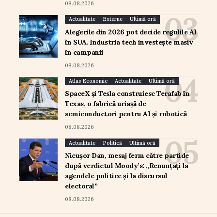
08.08.2026
Actualitate
Externe
Ultimă oră
Alegerile din 2026 pot decide regulile AI
în SUA. Industria tech investește masiv
în campanii
08.08.2026
Atlas Economic
Actualitate
Ultimă oră
SpaceX și Tesla construiesc Terafab în
Texas, o fabrică uriașă de
semiconductori pentru AI și robotică
08.08.2026
Actualitate
Politică
Ultimă oră
Nicușor Dan, mesaj ferm către partide
după verdictul Moody’s: „Renunțați la
agendele politice și la discursul
electoral”
08.08.2026