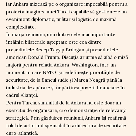
iar Ankara mizează pe o organizare impecabilă pentru a
proiecta imaginea unei Turcii capabile să gestioneze un
eveniment diplomatic, militar și logistic de maximă
complexitate.
În marja reuniunii, una dintre cele mai importante
întâlniri bilaterale așteptate este cea dintre
președintele Recep Tayyip Erdogan și președintele
american Donald Trump. Discuția ar urma să aibă o miză
majoră pentru relația Ankara–Washington, într-un
moment în care NATO își redefinește prioritățile de
securitate, de la flancul sudic și Marea Neagră până la
industria de apărare și împărțirea poverii financiare în
cadrul Alianței.
Pentru Turcia, summitul de la Ankara nu este doar un
exercițiu de organizare, ci o demonstrație de relevanță
strategică. Prin găzduirea reuniunii, Ankara își reafirmă
rolul de actor indispensabil în arhitectura de securitate
euro-atlantică.