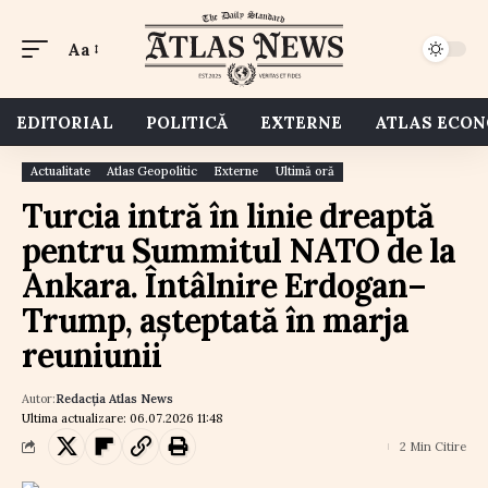
Aa
EDITORIAL
POLITICĂ
EXTERNE
ATLAS ECO
Actualitate
Atlas Geopolitic
Externe
Ultimă oră
Turcia intră în linie dreaptă
pentru Summitul NATO de la
Ankara. Întâlnire Erdogan–
Trump, așteptată în marja
reuniunii
Autor:
Redacția Atlas News
Ultima actualizare: 06.07.2026 11:48
2 Min Citire