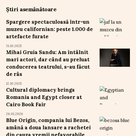
Știri asemănătoare
Spargere spectaculoasă într-un
muzeu californian: peste 1.000 de
artefacte furate
31.10.2025
Mihai Gruia Sandu: Am întâlnit
mari actori, dar când au preluat
conducerea teatrului, s-au făcut
de râs
12.10.2025
Cultural diplomacy brings
Romania and Egypt closer at
Cairo Book Fair
26.01.2026
Blue Origin, compania lui Bezos,
amână a doua lansare a rachetei
din cauza vremii nefavorabile