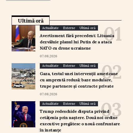
Ultimă oră
Actualitate
Externe
Ultimă oră
Avertisment fără precedent: Lituania
dezvăluie planul lui Putin de a ataca
NATO cu drone ucrainene
07.08.2026
Actualitate
Externe
Ultimă oră
Gaza, testul unei intervenții americane
cu amprentă redusă: baze modulare,
trupe partenere și contracte private
07.08.2026
Actualitate
Externe
Ultimă oră
Trump redeschide disputa privind
cetățenia prin naștere. Două noi ordine
executive pregătesc o nouă confruntare
în instanțe