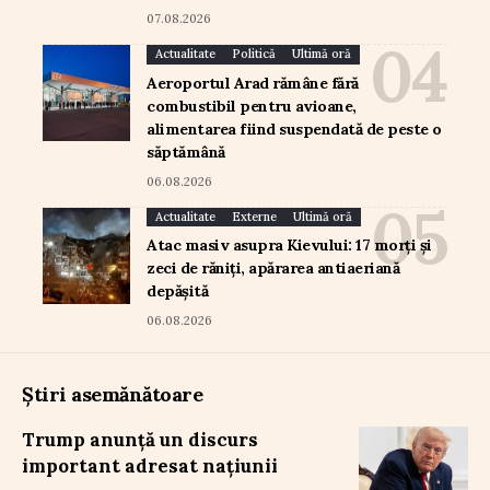
07.08.2026
Actualitate
Politică
Ultimă oră
Aeroportul Arad rămâne fără
combustibil pentru avioane,
alimentarea fiind suspendată de peste o
săptămână
06.08.2026
Actualitate
Externe
Ultimă oră
Atac masiv asupra Kievului: 17 morți și
zeci de răniți, apărarea antiaeriană
depășită
06.08.2026
Știri asemănătoare
Trump anunță un discurs
important adresat națiunii