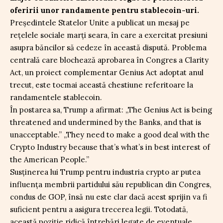
oferirii unor randamente pentru stablecoin-uri.
Președintele Statelor Unite a publicat un mesaj pe
rețelele sociale marți seara, în care a exercitat presiuni
asupra băncilor să cedeze în această dispută. Problema
centrală care blochează aprobarea în Congres a Clarity
Act, un proiect complementar Genius Act adoptat anul
trecut, este tocmai această chestiune referitoare la
randamentele stablecoin.
În postarea sa, Trump a afirmat: „The Genius Act is being
threatened and undermined by the Banks, and that is
unacceptable.” „They need to make a good deal with the
Crypto Industry because that’s what’s in best interest of
the American People.”
Susținerea lui Trump pentru industria crypto ar putea
influența membrii partidului său republican din Congres,
condus de GOP, însă nu este clar dacă acest sprijin va fi
suficient pentru a asigura trecerea legii. Totodată,
această poziție ridică întrebări legate de eventuale