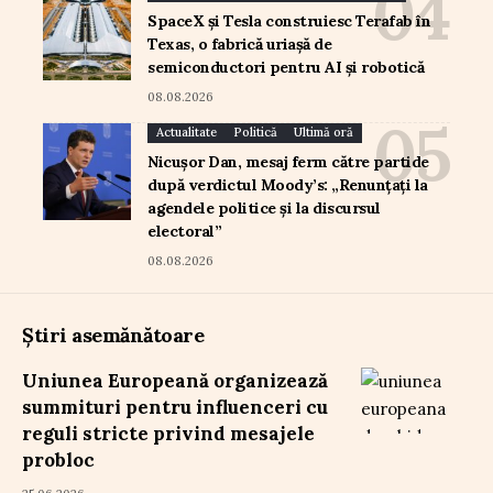
SpaceX și Tesla construiesc Terafab în
Texas, o fabrică uriașă de
semiconductori pentru AI și robotică
08.08.2026
Actualitate
Politică
Ultimă oră
Nicușor Dan, mesaj ferm către partide
după verdictul Moody’s: „Renunțați la
agendele politice și la discursul
electoral”
08.08.2026
Știri asemănătoare
Uniunea Europeană organizează
summituri pentru influenceri cu
reguli stricte privind mesajele
probloc