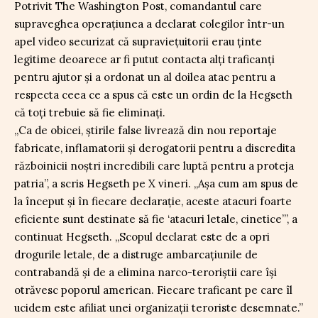
Potrivit The Washington Post, comandantul care
supraveghea operațiunea a declarat colegilor într-un
apel video securizat că supraviețuitorii erau ținte
legitime deoarece ar fi putut contacta alți traficanți
pentru ajutor și a ordonat un al doilea atac pentru a
respecta ceea ce a spus că este un ordin de la Hegseth
că toți trebuie să fie eliminați.
„Ca de obicei, știrile false livrează din nou reportaje
fabricate, inflamatorii și derogatorii pentru a discredita
războinicii noștri incredibili care luptă pentru a proteja
patria”, a scris Hegseth pe X vineri. „Așa cum am spus de
la început și în fiecare declarație, aceste atacuri foarte
eficiente sunt destinate să fie ‘atacuri letale, cinetice’”, a
continuat Hegseth. „Scopul declarat este de a opri
drogurile letale, de a distruge ambarcațiunile de
contrabandă și de a elimina narco-teroriștii care își
otrăvesc poporul american. Fiecare traficant pe care îl
ucidem este afiliat unei organizații teroriste desemnate.”