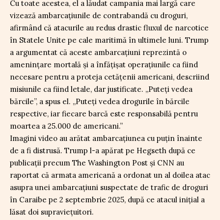
Cu toate acestea, el a lăudat campania mai largă care
vizează ambarcațiunile de contrabandă cu droguri,
afirmând că atacurile au redus drastic fluxul de narcotice
în Statele Unite pe cale maritimă în ultimele luni. Trump
a argumentat că aceste ambarcațiuni reprezintă o
amenințare mortală și a înfățișat operațiunile ca fiind
necesare pentru a proteja cetățenii americani, descriind
misiunile ca fiind letale, dar justificate. „Puteți vedea
bărcile”, a spus el. „Puteți vedea drogurile în bărcile
respective, iar fiecare barcă este responsabilă pentru
moartea a 25.000 de americani.”
Imagini video au arătat ambarcațiunea cu puțin înainte
de a fi distrusă. Trump l-a apărat pe Hegseth după ce
publicații precum The Washington Post și CNN au
raportat că armata americană a ordonat un al doilea atac
asupra unei ambarcațiuni suspectate de trafic de droguri
în Caraibe pe 2 septembrie 2025, după ce atacul inițial a
lăsat doi supraviețuitori.