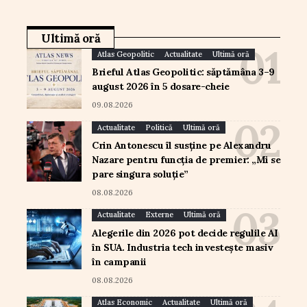
Ultimă oră
Atlas Geopolitic
Actualitate
Ultimă oră
Brieful Atlas Geopolitic: săptămâna 3–9
august 2026 în 5 dosare-cheie
09.08.2026
Actualitate
Politică
Ultimă oră
Crin Antonescu îl susține pe Alexandru
Nazare pentru funcția de premier: „Mi se
pare singura soluție”
08.08.2026
Actualitate
Externe
Ultimă oră
Alegerile din 2026 pot decide regulile AI
în SUA. Industria tech investește masiv
în campanii
08.08.2026
Atlas Economic
Actualitate
Ultimă oră