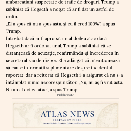
ambarcațiuni suspectate de trafic de droguri. Trump a
subliniat că Hegseth a negat că ar fi dat un astfel de
ordin.
„El a spus că nu a spus asta, și eu îl cred 100%”, a spus
Trump.
Întrebat dacă ar fi aprobat un al doilea atac dacă
Hegseth ar fi ordonat unul, Trump a subliniat că se
distanțează de acuzație, reafirmându-și încrederea în
secretarul său de război. El a adăugat că intenționează
să caute informații suplimentare despre incidentul
raportat, dar a reiterat că Hegseth i-a asigurat că nu s-a
întâmplat nimic necorespunzător. „Nu, nu aș fi vrut asta.
Nu un al doilea atac”, a spus Trump.
Publicitate