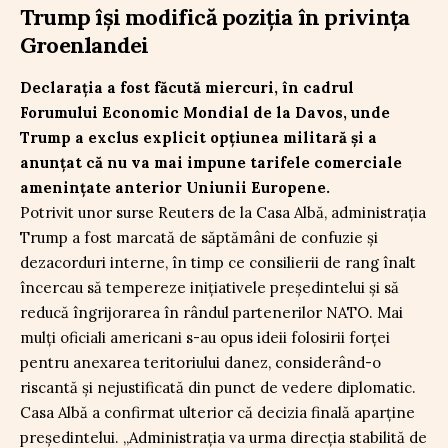
Trump își modifică poziția în privința
Groenlandei
Declarația a fost făcută miercuri, în cadrul
Forumului Economic Mondial de la Davos, unde
Trump a exclus explicit opțiunea militară și a
anunțat că nu va mai impune tarifele comerciale
amenințate anterior Uniunii Europene.
Potrivit unor surse Reuters de la Casa Albă, administrația
Trump a fost marcată de săptămâni de confuzie și
dezacorduri interne, în timp ce consilierii de rang înalt
încercau să tempereze inițiativele președintelui și să
reducă îngrijorarea în rândul partenerilor NATO. Mai
mulți oficiali americani s-au opus ideii folosirii forței
pentru anexarea teritoriului danez, considerând-o
riscantă și nejustificată din punct de vedere diplomatic.
Casa Albă a confirmat ulterior că decizia finală aparține
președintelui. „Administrația va urma direcția stabilită de