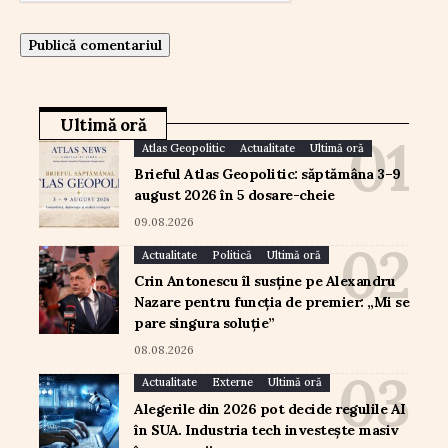
Ultimă oră
Atlas Geopolitic
Actualitate
Ultimă oră
Brieful Atlas Geopolitic: săptămâna 3–9
august 2026 în 5 dosare-cheie
09.08.2026
Actualitate
Politică
Ultimă oră
Crin Antonescu îl susține pe Alexandru
Nazare pentru funcția de premier: „Mi se
pare singura soluție”
08.08.2026
Actualitate
Externe
Ultimă oră
Alegerile din 2026 pot decide regulile AI
în SUA. Industria tech investește masiv