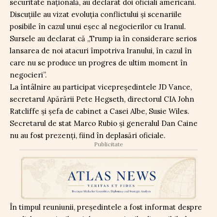
securitate națională, au declarat doi oficiali americani.
Discuțiile au vizat evoluția conflictului și scenariile
posibile în cazul unui eșec al negocierilor cu Iranul.
Sursele au declarat că „Trump ia în considerare serios
lansarea de noi atacuri împotriva Iranului, în cazul în
care nu se produce un progres de ultim moment în
negocieri”.
La întâlnire au participat vicepreședintele JD Vance,
secretarul Apărării Pete Hegseth, directorul CIA John
Ratcliffe și șefa de cabinet a Casei Albe, Susie Wiles.
Secretarul de stat Marco Rubio și generalul Dan Caine
nu au fost prezenți, fiind în deplasări oficiale.
Publicitate
În timpul reuniunii, președintele a fost informat despre