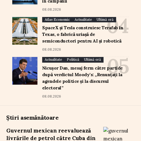
în campanii
08.08.2026
Atlas Economic
Actualitate
Ultimă oră
SpaceX și Tesla construiesc Terafab în
Texas, o fabrică uriașă de
semiconductori pentru AI și robotică
08.08.2026
Actualitate
Politică
Ultimă oră
Nicușor Dan, mesaj ferm către partide
după verdictul Moody’s: „Renunțați la
agendele politice și la discursul
electoral”
08.08.2026
Știri asemănătoare
Guvernul mexican reevaluează
livrările de petrol către Cuba din