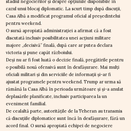
stadiul negocierilor și despre opțiunile disponibile în
cazul unui blocaj diplomatic. La scurt timp după discuții,
Casa Albă a modificat programul oficial al președintelui
pentru weekend.
O sursă apropiată administrației a afirmat că a fost
discutată inclusiv posibilitatea unei acțiuni militare
majore „decisivă” finală, după care ar putea declara
victoria și pune capăt războiului.
Deși nu ar fi fost luată o decizie finală, pregătirile pentru
o posibilă nouă ofensivă sunt în desfășurare. Mai mulți
oficiali militari și din serviciile de informații și-ar fi
ajustat programele pentru weekend. Trump ar urma să
rămână la Casa Albă în perioada următoare și și-a anulat
deplasările planificate, inclusiv participarea la un
eveniment familial.
De cealaltă parte, autoritățile de la Teheran au transmis
că discuțiile diplomatice sunt încă în desfășurare, fără un
acord final. O sursă apropiată echipei de negociere