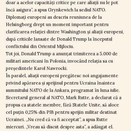
doar a acelor capacități critice pe care aliații nu le pot
încă asigura”, a spus Grynkewich la sediul NATO.
Diplomați europeni au descris reuniunea de la
Helsingborg drept un moment important pentru
clarificarea relației dintre Washington și aliații europeni,
după criticile lansate de Donald Trump la începutul
conflictului din Orientul Mijlociu.
Tot joi, Donald Trump a anunțat trimiterea a 5.000 de
militari americani în Polonia, invocând relația sa cu
președintele Karol Nawrocki.
În paralel, aliații europeni pregătesc noi angajamente
privind apărarea și sprijinul pentru Ucraina înaintea
summitului NATO de la Ankara, programat în luna iulie.
Secretarul general al NATO, Mark Rutte, a declarat că a
propus ca statele membre, fără Statele Unite, să aloce
cel puțin 0,25% din PIB pentru sprijin militar destinat
Ucrainei. „Nu cred că va fi acceptat”, a spus Rutte
miercuri. „Vreau să discut despre asta”, a adăugat el.