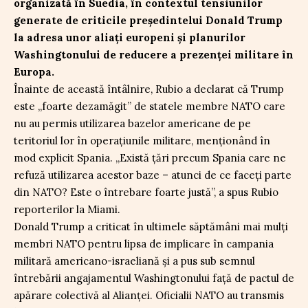
organizată în Suedia, în contextul tensiunilor
generate de criticile președintelui Donald Trump
la adresa unor aliați europeni și planurilor
Washingtonului de reducere a prezenței militare în
Europa.
Înainte de această întâlnire, Rubio a declarat că Trump
este „foarte dezamăgit” de statele membre NATO care
nu au permis utilizarea bazelor americane de pe
teritoriul lor în operațiunile militare, menționând în
mod explicit Spania. „Există țări precum Spania care ne
refuză utilizarea acestor baze – atunci de ce faceți parte
din NATO? Este o întrebare foarte justă”, a spus Rubio
reporterilor la Miami.
Donald Trump a criticat în ultimele săptămâni mai mulți
membri NATO pentru lipsa de implicare în campania
militară americano-israeliană și a pus sub semnul
întrebării angajamentul Washingtonului față de pactul de
apărare colectivă al Alianței. Oficialii NATO au transmis