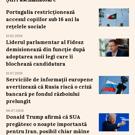
Portugalia restricționează
accesul copiilor sub 16 ani la
rețelele sociale
13.02.2026
Liderul parlamentar al Fidesz
demisionează din funcție după
adoptarea noii legi care îi
blochează candidatura
13.07.2026
Serviciile de informații europene
avertizează că Rusia riscă o criză
bancară pe fondul războiului
prelungit
06.07.2026
Donald Trump afirmă că SUA
pregătesc o noapte importantă
pentru Iran, posibil chiar mâine