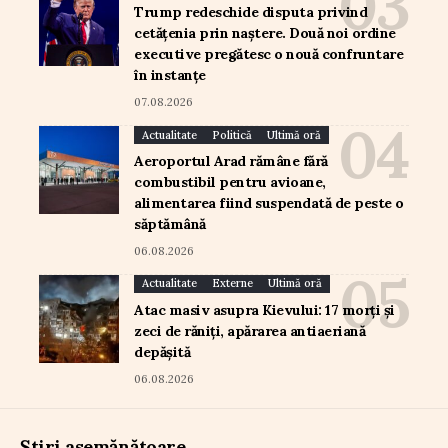
Trump redeschide disputa privind
cetățenia prin naștere. Două noi ordine
executive pregătesc o nouă confruntare
în instanțe
07.08.2026
Actualitate
Politică
Ultimă oră
Aeroportul Arad rămâne fără
combustibil pentru avioane,
alimentarea fiind suspendată de peste o
săptămână
06.08.2026
Actualitate
Externe
Ultimă oră
Atac masiv asupra Kievului: 17 morți și
zeci de răniți, apărarea antiaeriană
depășită
06.08.2026
Știri asemănătoare