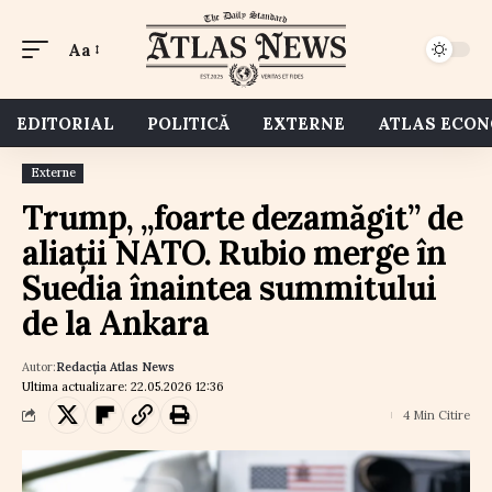
Aa
EDITORIAL
POLITICĂ
EXTERNE
ATLAS ECO
Externe
Trump, „foarte dezamăgit” de
aliații NATO. Rubio merge în
Suedia înaintea summitului
de la Ankara
Autor:
Redacția Atlas News
Ultima actualizare: 22.05.2026 12:36
4 Min Citire