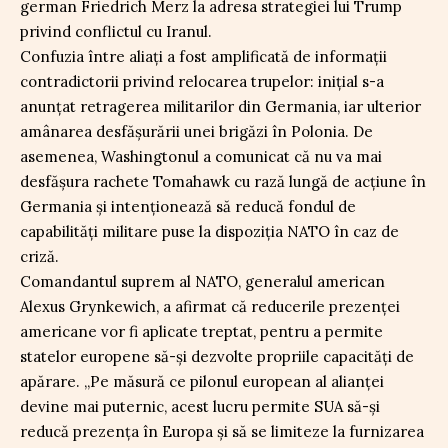
german Friedrich Merz la adresa strategiei lui Trump
privind conflictul cu Iranul.
Confuzia între aliați a fost amplificată de informații
contradictorii privind relocarea trupelor: inițial s-a
anunțat retragerea militarilor din Germania, iar ulterior
amânarea desfășurării unei brigăzi în Polonia. De
asemenea, Washingtonul a comunicat că nu va mai
desfășura rachete Tomahawk cu rază lungă de acțiune în
Germania și intenționează să reducă fondul de
capabilități militare puse la dispoziția NATO în caz de
criză.
Comandantul suprem al NATO, generalul american
Alexus Grynkewich, a afirmat că reducerile prezenței
americane vor fi aplicate treptat, pentru a permite
statelor europene să-și dezvolte propriile capacități de
apărare. „Pe măsură ce pilonul european al alianței
devine mai puternic, acest lucru permite SUA să-și
reducă prezența în Europa și să se limiteze la furnizarea