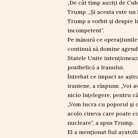
„De cât timp auziți de Cu
Trump. „Și acesta este un
Trump a vorbit și despre I
incompetent”.
Pe măsură ce operațiunile
continuă să domine agenda
Statele Unite intenționeaz
postbelică a Iranului.
Întrebat ce impact se aște
iraniene, a răspuns: „Voi 
nicio înțelegere, pentru că
„Vom lucra cu poporul și 
acolo cineva care poate co
nucleare”, a spus Trump.
El a menționat fiul ayatol