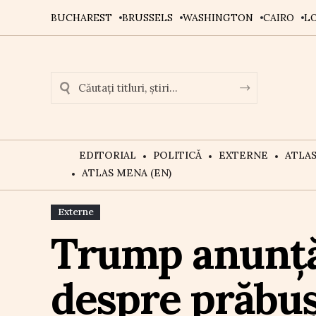
BUCHAREST
BRUSSELS
WASHINGTON
CAIRO
L
EDITORIAL
POLITICĂ
EXTERNE
ATLA
ATLAS MENA (EN)
Externe
Trump anunță 
despre prăbuși