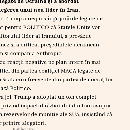
egate de Ucraina și a abordat
egerea unui nou lider în Iran.
i, Trump a respins îngrijorările legate de
rat pentru POLITICO că Statele Unite vor
torului lider al Iranului, a prevăzut
ez și a criticat președintele ucrainean
m și compania Anthropic.
cu reacții negative pe plan intern în mai
itici din partea coaliției MAGA legate de
m și atacuri frecvente din partea democraților
ează Politico.
că joi, Trump a adoptat un ton complet
e privind impactul războiului din Iran asupra
ra rezervelor de muniție ale SUA, insistând că
 printre alegători.
Publicitate