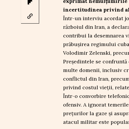
exprimat nemulțumirile l
incertitudinea privind al
Într-un interviu acordat jo
războiul din Iran, a decla
contribui la desemnarea vii
prăbușirea regimului cuban
Volodimir Zelenski, precu
Președintele se confruntă 
multe domenii, inclusiv cr
conflictul din Iran, precu
privind costul vieții, relat
Într-o convorbire telefoni
ofensiv. A ignorat temeril
prețurilor la gaze și asup
atacul militar este popular