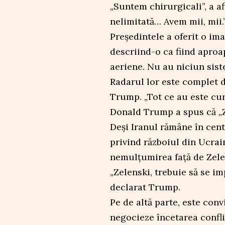
„Suntem chirurgicali”, a a
nelimitată… Avem mii, mii.
Președintele a oferit o ima
descriind-o ca fiind aproa
aeriene. Nu au niciun sist
Radarul lor este complet d
Trump. „Tot ce au este cur
Donald Trump a spus că „Ze
Deși Iranul rămâne în cent
privind războiul din Ucrai
nemulțumirea față de Zele
„Zelenski, trebuie să se im
declarat Trump.
Pe de altă parte, este conv
negocieze încetarea confli