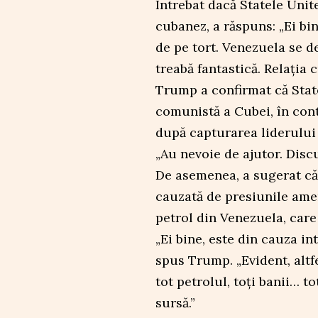
Întrebat dacă Statele Unit
cubanez, a răspuns: „Ei bin
de pe tort. Venezuela se d
treabă fantastică. Relația c
Trump a confirmat că Stat
comunistă a Cubei, în conte
după capturarea liderulu
„Au nevoie de ajutor. Disc
De asemenea, a sugerat că 
cauzată de presiunile amer
petrol din Venezuela, care
„Ei bine, este din cauza int
spus Trump. „Evident, altf
tot petrolul, toți banii… t
sursă.”