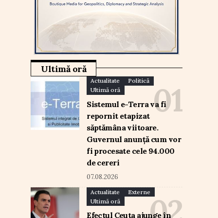
Ultimă oră
Actualitate
Politică
Ultimă oră
Sistemul e-Terra va fi
repornit etapizat
săptămâna viitoare.
Guvernul anunță cum vor
fi procesate cele 94.000
de cereri
07.08.2026
Actualitate
Externe
Ultimă oră
Efectul Ceuta ajunge în