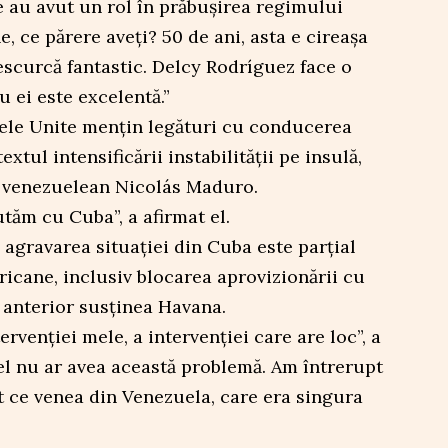
e au avut un rol în prăbușirea regimului
e, ce părere aveți? 50 de ani, asta e cireașa
escurcă fantastic. Delcy Rodríguez face o
u ei este excelentă.”
ele Unite mențin legături cu conducerea
xtul intensificării instabilității pe insulă,
i venezuelean Nicolás Maduro.
utăm cu Cuba”, a afirmat el.
agravarea situației din Cuba este parțial
icane, inclusiv blocarea aprovizionării cu
 anterior susținea Havana.
ervenției mele, a intervenției care are loc”, a
el nu ar avea această problemă. Am întrerupt
ot ce venea din Venezuela, care era singura