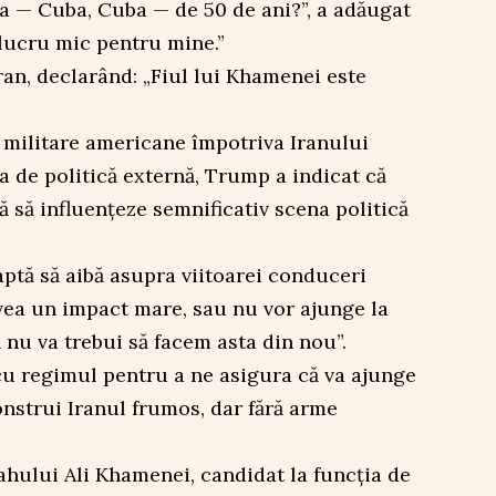
ba — Cuba, Cuba — de 50 de ani?”, a adăugat
 lucru mic pentru mine.”
ran, declarând: „Fiul lui Khamenei este
 militare americane împotriva Iranului
 de politică externă, Trump a indicat că
ă să influențeze semnificativ scena politică
aptă să aibă asupra viitoarei conduceri
avea un impact mare, sau nu vor ajunge la
 nu va trebui să facem asta din nou”.
cu regimul pentru a ne asigura că va ajunge
nstrui Iranul frumos, dar fără arme
lahului Ali Khamenei, candidat la funcția de