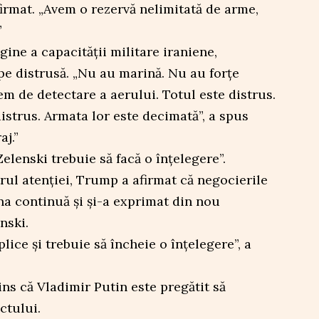
firmat. „Avem o rezervă nelimitată de arme,
”
gine a capacității militare iraniene,
pe distrusă. „Nu au marină. Nu au forțe
em de detectare a aerului. Totul este distrus.
istrus. Armata lor este decimată”, a spus
aj.”
lenski trebuie să facă o înțelegere”.
rul atenției, Trump a afirmat că negocierile
na continuă și și-a exprimat din nou
nski.
plice și trebuie să încheie o înțelegere”, a
ins că Vladimir Putin este pregătit să
ctului.