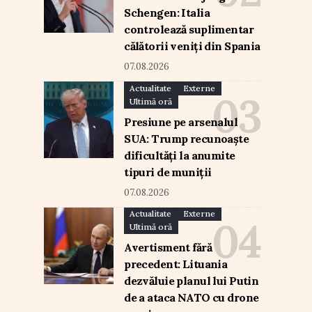
Schengen: Italia
controlează suplimentar
călătorii veniți din Spania
07.08.2026
Actualitate
Externe
Ultimă oră
Presiune pe arsenalul
SUA: Trump recunoaște
dificultăți la anumite
tipuri de muniții
07.08.2026
Actualitate
Externe
Ultimă oră
Avertisment fără
precedent: Lituania
dezvăluie planul lui Putin
de a ataca NATO cu drone