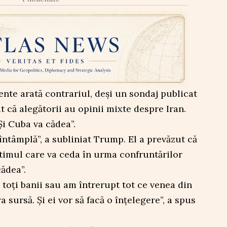
nte arată contrariul, deși un sondaj publicat
t că alegătorii au opinii mixte despre Iran.
i Cuba va cădea”.
întâmplă”, a subliniat Trump. El a prevăzut că
ltimul care va ceda în urma confruntărilor
cădea”.
 toți banii sau am întrerupt tot ce venea din
 sursă. Și ei vor să facă o înțelegere”, a spus