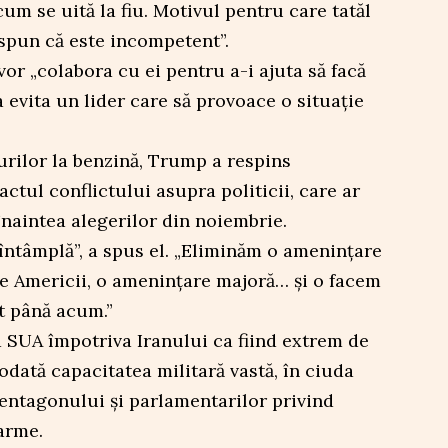
um se uită la fiu. Motivul pentru care tatăl
 spun că este incompetent”.
or „colabora cu ei pentru a-i ajuta să facă
 evita un lider care să provoace o situație
țurilor la benzină, Trump a respins
actul conflictului asupra politicii, care ar
înaintea alegerilor din noiembrie.
întâmplă”, a spus el. „Eliminăm o amenințare
le Americii, o amenințare majoră… și o facem
t până acum.”
SUA împotriva Iranului ca fiind extrem de
odată capacitatea militară vastă, în ciuda
Pentagonului și parlamentarilor privind
arme.