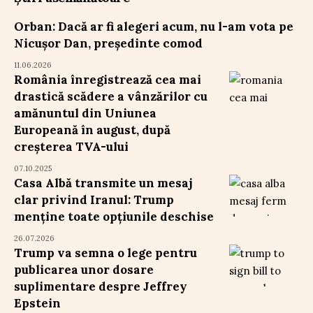
Orban: Dacă ar fi alegeri acum, nu l-am vota pe
Nicușor Dan, președinte comod
11.06.2026
România înregistrează cea mai
drastică scădere a vânzărilor cu
amănuntul din Uniunea
Europeană în august, după
creșterea TVA-ului
07.10.2025
Casa Albă transmite un mesaj
clar privind Iranul: Trump
menține toate opțiunile deschise
26.07.2026
Trump va semna o lege pentru
publicarea unor dosare
suplimentare despre Jeffrey
Epstein