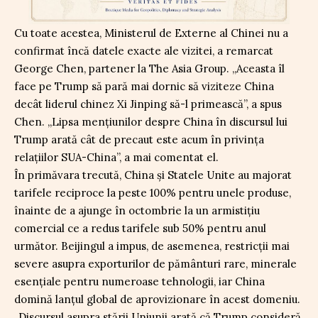
Cu toate acestea, Ministerul de Externe al Chinei nu a
confirmat încă datele exacte ale vizitei, a remarcat
George Chen, partener la The Asia Group. „Aceasta îl
face pe Trump să pară mai dornic să viziteze China
decât liderul chinez Xi Jinping să-l primească”, a spus
Chen. „Lipsa mențiunilor despre China în discursul lui
Trump arată cât de precaut este acum în privința
relațiilor SUA-China”, a mai comentat el.
În primăvara trecută, China și Statele Unite au majorat
tarifele reciproce la peste 100% pentru unele produse,
înainte de a ajunge în octombrie la un armistițiu
comercial ce a redus tarifele sub 50% pentru anul
următor. Beijingul a impus, de asemenea, restricții mai
severe asupra exporturilor de pământuri rare, minerale
esențiale pentru numeroase tehnologii, iar China
domină lanțul global de aprovizionare în acest domeniu.
„Discursul asupra stării Uniunii arată că Trump consideră