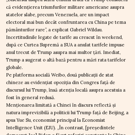
că evidențierea triumfurilor militare americane asupra
statelor slabe, precum Venezuela, are un impact
electoral mai bun decât confruntarea cu China pe tema
pământurilor rare”, a explicat Gabriel Wildau.
Incertitudinile legate de tarife au crescut în weekend,
după ce Curtea Supremă a SUA a anulat tarifele impuse
anul trecut de Trump asupra mai multor țări. Imediat,
Trump a sugerat o altă bază pentru a mări rata tarifelor
globale.
Pe platforma socială Weibo, două publicații de stat
chineze au evidențiat opoziția din Congres față de
discursul lui Trump, însă atenția locală asupra acestuia a
fost în general redusă.
Menționarea limitată a Chinei în discurs reflectă și
natura imprevizibilă a politicii lui Trump față de Beijing, a
spus Yue Su, economist principal la Economist
Intelligence Unit (EIU). „În contrast, [președintele