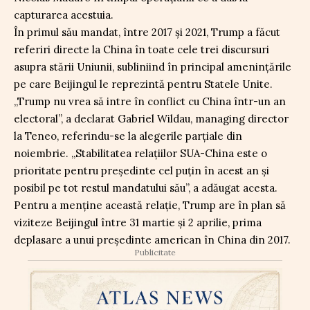
capturarea acestuia.
În primul său mandat, între 2017 și 2021, Trump a făcut
referiri directe la China în toate cele trei discursuri
asupra stării Uniunii, subliniind în principal amenințările
pe care Beijingul le reprezintă pentru Statele Unite.
„Trump nu vrea să intre în conflict cu China într-un an
electoral”, a declarat Gabriel Wildau, managing director
la Teneo, referindu-se la alegerile parțiale din
noiembrie. „Stabilitatea relațiilor SUA-China este o
prioritate pentru președinte cel puțin în acest an și
posibil pe tot restul mandatului său”, a adăugat acesta.
Pentru a menține această relație, Trump are în plan să
viziteze Beijingul între 31 martie și 2 aprilie, prima
deplasare a unui președinte american în China din 2017.
Publicitate