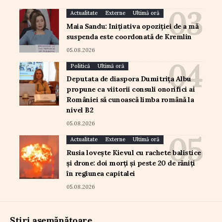
Actualitate
Externe
Ultimă oră
Maia Sandu: Inițiativa opoziției de a mă
suspenda este coordonată de Kremlin
05.08.2026
Politică
Ultimă oră
Deputata de diaspora Dumitrița Albu
propune ca viitorii consuli onorifici ai
României să cunoască limba română la
nivel B2
05.08.2026
Actualitate
Externe
Ultimă oră
Rusia lovește Kievul cu rachete balistice
și drone: doi morți și peste 20 de răniți
în regiunea capitalei
05.08.2026
Știri asemănătoare