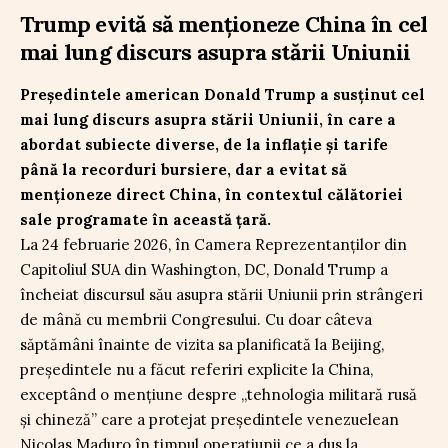
Trump evită să menționeze China în cel
mai lung discurs asupra stării Uniunii
Președintele american Donald Trump a susținut cel
mai lung discurs asupra stării Uniunii, în care a
abordat subiecte diverse, de la inflație și tarife
până la recorduri bursiere, dar a evitat să
menționeze direct China, în contextul călătoriei
sale programate în această țară.
La 24 februarie 2026, în Camera Reprezentanților din
Capitoliul SUA din Washington, DC, Donald Trump a
încheiat discursul său asupra stării Uniunii prin strângeri
de mână cu membrii Congresului. Cu doar câteva
săptămâni înainte de vizita sa planificată la Beijing,
președintele nu a făcut referiri explicite la China,
exceptând o mențiune despre „tehnologia militară rusă
și chineză” care a protejat președintele venezuelean
Nicolas Maduro în timpul operațiunii ce a dus la