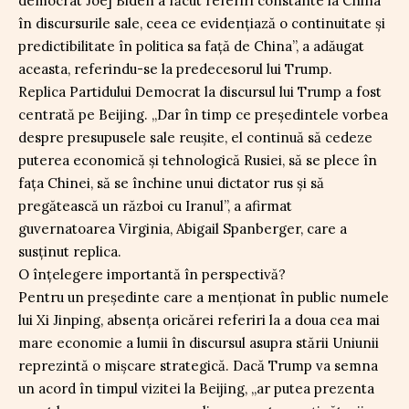
democrat Joe] Biden a făcut referiri constante la China
în discursurile sale, ceea ce evidențiază o continuitate și
predictibilitate în politica sa față de China”, a adăugat
aceasta, referindu-se la predecesorul lui Trump.
Replica Partidului Democrat la discursul lui Trump a fost
centrată pe Beijing. „Dar în timp ce președintele vorbea
despre presupusele sale reușite, el continuă să cedeze
puterea economică și tehnologică Rusiei, să se plece în
fața Chinei, să se închine unui dictator rus și să
pregătească un război cu Iranul”, a afirmat
guvernatoarea Virginia, Abigail Spanberger, care a
susținut replica.
O înțelegere importantă în perspectivă?
Pentru un președinte care a menționat în public numele
lui Xi Jinping, absența oricărei referiri la a doua cea mai
mare economie a lumii în discursul asupra stării Uniunii
reprezintă o mișcare strategică. Dacă Trump va semna
un acord în timpul vizitei la Beijing, „ar putea prezenta