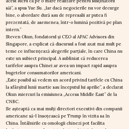
acest lucru ca pe o mare realizare pentru susținătorii
săi”, a spus Yue Su. „Iar dacă negocierile nu vor decurge
bine, o abordare dură sau de represalii ar putea fi
prezentată, de asemenea, într-o lumină pozitivă pe plan
intern.”
Steven Okun, fondatorul și CEO al APAC Advisors din
Singapore, a explicat că discursul a fost axat mai mult pe
teme ce influențează alegerile parțiale, în care China nu
este un subiect principal. A subliniat că reducerea
tarifelor asupra Chinei ar avea un impact rapid asupra
bugetelor consumatorilor americani.
„Este posibil să vedem un acord privind tarifele cu China
la sfârșitul lunii martie sau începutul lui aprilie”, a declarat
Okun miercuri la emisiunea „Access Middle East” de la
CNBC.
Se așteaptă ca mai mulți directori executivi din companii
americane să-l însoțească pe Trump în vizita sa în
China. Întâlnirile cu omologii chinezi pot facilita