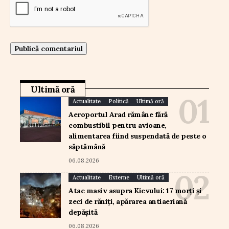
Ultimă oră
Actualitate
Politică
Ultimă oră
Aeroportul Arad rămâne fără
combustibil pentru avioane,
alimentarea fiind suspendată de peste o
săptămână
06.08.2026
Actualitate
Externe
Ultimă oră
Atac masiv asupra Kievului: 17 morți și
zeci de răniți, apărarea antiaeriană
depășită
06.08.2026