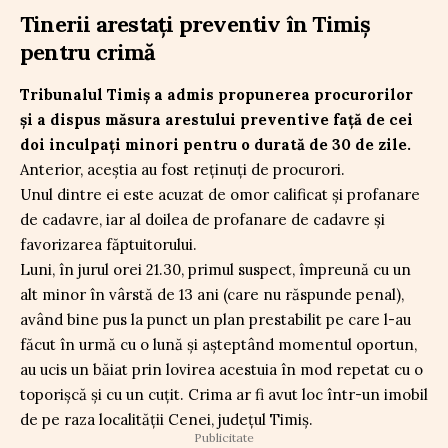
Tinerii arestați preventiv în Timiș
pentru crimă
Tribunalul Timiș a admis propunerea procurorilor
și a dispus măsura arestului preventive față de cei
doi inculpați minori pentru o durată de 30 de zile.
Anterior, aceștia au fost reținuți de procurori.
Unul dintre ei este acuzat de omor calificat și profanare
de cadavre, iar al doilea de profanare de cadavre și
favorizarea făptuitorului.
Luni, în jurul orei 21.30, primul suspect, împreună cu un
alt minor în vârstă de 13 ani (care nu răspunde penal),
având bine pus la punct un plan prestabilit pe care l-au
făcut în urmă cu o lună și așteptând momentul oportun,
au ucis un băiat prin lovirea acestuia în mod repetat cu o
toporișcă și cu un cuțit. Crima ar fi avut loc într-un imobil
de pe raza localității Cenei, județul Timiș.
Publicitate