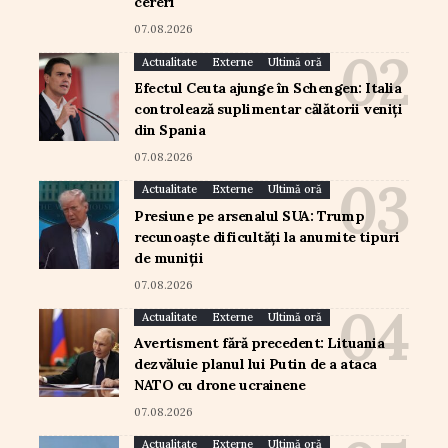
cereri
07.08.2026
Actualitate
Externe
Ultimă oră
Efectul Ceuta ajunge în Schengen: Italia
controlează suplimentar călătorii veniți
din Spania
07.08.2026
Actualitate
Externe
Ultimă oră
Presiune pe arsenalul SUA: Trump
recunoaște dificultăți la anumite tipuri
de muniții
07.08.2026
Actualitate
Externe
Ultimă oră
Avertisment fără precedent: Lituania
dezvăluie planul lui Putin de a ataca
NATO cu drone ucrainene
07.08.2026
Actualitate
Externe
Ultimă oră