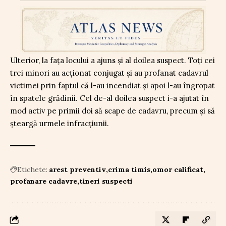
Ulterior, la fața locului a ajuns și al doilea suspect. Toți cei
trei minori au acționat conjugat și au profanat cadavrul
victimei prin faptul că l-au incendiat și apoi l-au îngropat
în spatele grădinii. Cel de-al doilea suspect i-a ajutat în
mod activ pe primii doi să scape de cadavru, precum și să
șteargă urmele infracțiunii.
Etichete:
arest preventiv
crima timis
omor calificat
profanare cadavre
tineri suspecti