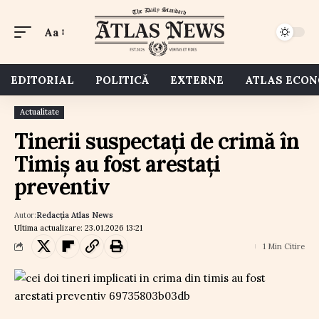
Aa
EDITORIAL
POLITICĂ
EXTERNE
ATLAS ECO
Actualitate
Tinerii suspectați de crimă în
Timiș au fost arestați
preventiv
Autor:
Redacția Atlas News
Ultima actualizare: 23.01.2026 13:21
1 Min Citire