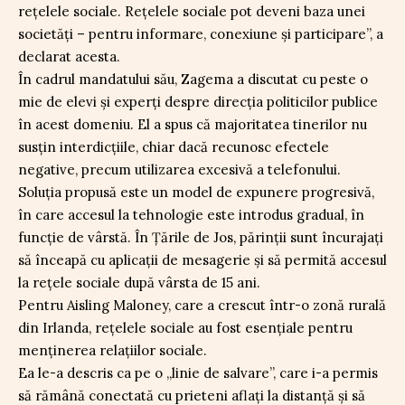
rețelele sociale. Rețelele sociale pot deveni baza unei
societăți – pentru informare, conexiune și participare”, a
declarat acesta.
În cadrul mandatului său, Zagema a discutat cu peste o
mie de elevi și experți despre direcția politicilor publice
în acest domeniu. El a spus că majoritatea tinerilor nu
susțin interdicțiile, chiar dacă recunosc efectele
negative, precum utilizarea excesivă a telefonului.
Soluția propusă este un model de expunere progresivă,
în care accesul la tehnologie este introdus gradual, în
funcție de vârstă. În Țările de Jos, părinții sunt încurajați
să înceapă cu aplicații de mesagerie și să permită accesul
la rețele sociale după vârsta de 15 ani.
Pentru Aisling Maloney, care a crescut într-o zonă rurală
din Irlanda, rețelele sociale au fost esențiale pentru
menținerea relațiilor sociale.
Ea le-a descris ca pe o „linie de salvare”, care i-a permis
să rămână conectată cu prieteni aflați la distanță și să