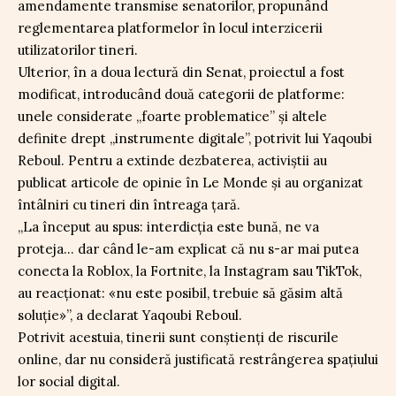
amendamente transmise senatorilor, propunând
reglementarea platformelor în locul interzicerii
utilizatorilor tineri.
Ulterior, în a doua lectură din Senat, proiectul a fost
modificat, introducând două categorii de platforme:
unele considerate „foarte problematice” și altele
definite drept „instrumente digitale”, potrivit lui Yaqoubi
Reboul. Pentru a extinde dezbaterea, activiștii au
publicat articole de opinie în Le Monde și au organizat
întâlniri cu tineri din întreaga țară.
„La început au spus: interdicția este bună, ne va
proteja… dar când le-am explicat că nu s-ar mai putea
conecta la Roblox, la Fortnite, la Instagram sau TikTok,
au reacționat: «nu este posibil, trebuie să găsim altă
soluție»”, a declarat Yaqoubi Reboul.
Potrivit acestuia, tinerii sunt conștienți de riscurile
online, dar nu consideră justificată restrângerea spațiului
lor social digital.