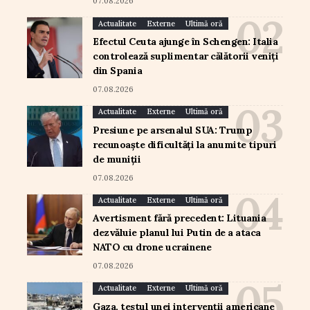
07.08.2026
Actualitate
Externe
Ultimă oră
Efectul Ceuta ajunge în Schengen: Italia
controlează suplimentar călătorii veniți
din Spania
07.08.2026
Actualitate
Externe
Ultimă oră
Presiune pe arsenalul SUA: Trump
recunoaște dificultăți la anumite tipuri
de muniții
07.08.2026
Actualitate
Externe
Ultimă oră
Avertisment fără precedent: Lituania
dezvăluie planul lui Putin de a ataca
NATO cu drone ucrainene
07.08.2026
Actualitate
Externe
Ultimă oră
Gaza, testul unei intervenții americane