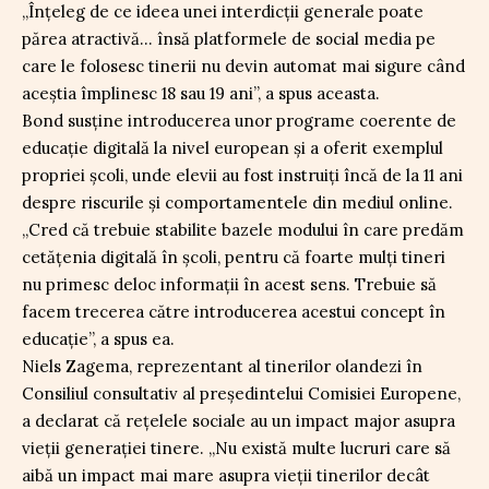
„Înțeleg de ce ideea unei interdicții generale poate
părea atractivă… însă platformele de social media pe
care le folosesc tinerii nu devin automat mai sigure când
aceștia împlinesc 18 sau 19 ani”, a spus aceasta.
Bond susține introducerea unor programe coerente de
educație digitală la nivel european și a oferit exemplul
propriei școli, unde elevii au fost instruiți încă de la 11 ani
despre riscurile și comportamentele din mediul online.
„Cred că trebuie stabilite bazele modului în care predăm
cetățenia digitală în școli, pentru că foarte mulți tineri
nu primesc deloc informații în acest sens. Trebuie să
facem trecerea către introducerea acestui concept în
educație”, a spus ea.
Niels Zagema, reprezentant al tinerilor olandezi în
Consiliul consultativ al președintelui Comisiei Europene,
a declarat că rețelele sociale au un impact major asupra
vieții generației tinere. „Nu există multe lucruri care să
aibă un impact mai mare asupra vieții tinerilor decât