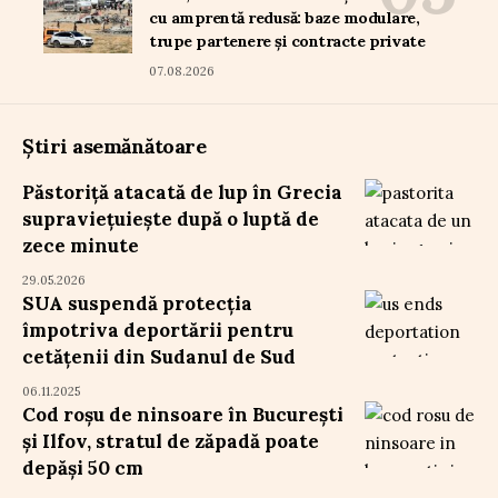
cu amprentă redusă: baze modulare,
trupe partenere și contracte private
07.08.2026
Știri asemănătoare
Păstoriță atacată de lup în Grecia
supraviețuiește după o luptă de
zece minute
29.05.2026
SUA suspendă protecția
împotriva deportării pentru
cetățenii din Sudanul de Sud
06.11.2025
Cod roșu de ninsoare în București
și Ilfov, stratul de zăpadă poate
depăși 50 cm