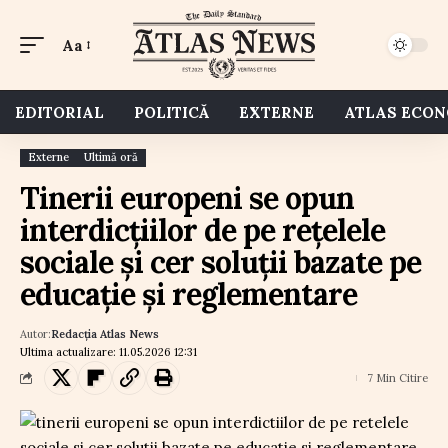
Aa
EDITORIAL
POLITICĂ
EXTERNE
ATLAS ECO
Externe
Ultimă oră
Tinerii europeni se opun
interdicțiilor de pe rețelele
sociale și cer soluții bazate pe
educație și reglementare
Autor:
Redacția Atlas News
Ultima actualizare: 11.05.2026 12:31
7 Min Citire