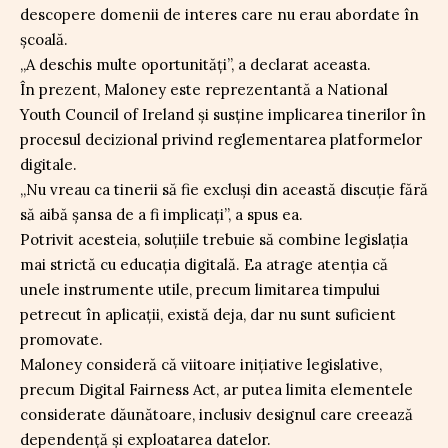
descopere domenii de interes care nu erau abordate în
școală.
„A deschis multe oportunități”, a declarat aceasta.
În prezent, Maloney este reprezentantă a National
Youth Council of Ireland și susține implicarea tinerilor în
procesul decizional privind reglementarea platformelor
digitale.
„Nu vreau ca tinerii să fie excluși din această discuție fără
să aibă șansa de a fi implicați”, a spus ea.
Potrivit acesteia, soluțiile trebuie să combine legislația
mai strictă cu educația digitală. Ea atrage atenția că
unele instrumente utile, precum limitarea timpului
petrecut în aplicații, există deja, dar nu sunt suficient
promovate.
Maloney consideră că viitoare inițiative legislative,
precum Digital Fairness Act, ar putea limita elementele
considerate dăunătoare, inclusiv designul care creează
dependență și exploatarea datelor.