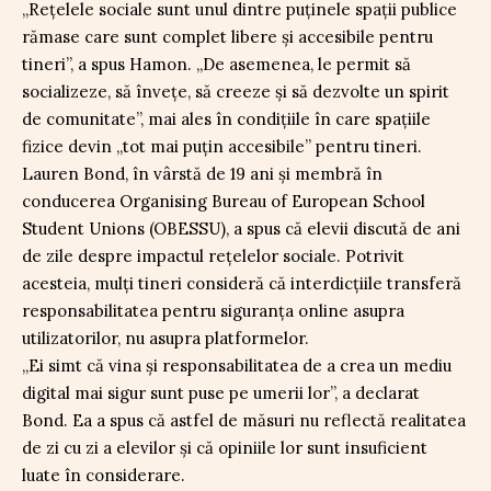
„Rețelele sociale sunt unul dintre puținele spații publice
rămase care sunt complet libere și accesibile pentru
tineri”, a spus Hamon. „De asemenea, le permit să
socializeze, să învețe, să creeze și să dezvolte un spirit
de comunitate”, mai ales în condițiile în care spațiile
fizice devin „tot mai puțin accesibile” pentru tineri.
Lauren Bond, în vârstă de 19 ani și membră în
conducerea Organising Bureau of European School
Student Unions (OBESSU), a spus că elevii discută de ani
de zile despre impactul rețelelor sociale. Potrivit
acesteia, mulți tineri consideră că interdicțiile transferă
responsabilitatea pentru siguranța online asupra
utilizatorilor, nu asupra platformelor.
„Ei simt că vina și responsabilitatea de a crea un mediu
digital mai sigur sunt puse pe umerii lor”, a declarat
Bond. Ea a spus că astfel de măsuri nu reflectă realitatea
de zi cu zi a elevilor și că opiniile lor sunt insuficient
luate în considerare.