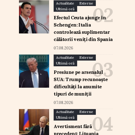
Actualitate
Externe
Ultimă oră
Efectul Ceuta ajunge în
Schengen: Italia
controlează suplimentar
călătorii veniți din Spania
07.08.2026
Actualitate
Externe
Ultimă oră
Presiune pe arsenalul
SUA: Trump recunoaște
dificultăți la anumite
tipuri de muniții
07.08.2026
Actualitate
Externe
Ultimă oră
Avertisment fără
precedent: Lituania