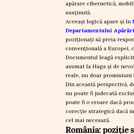
apărare cibernetică, mobili
susținută.
Aceeași logică apare și în
Departamentului Apărări
poziționați să preia respo
convențională a Europei, cu
Documentul leagă explici
asumat la Haga și de nevoia
reale, nu doar promisiuni
Din această perspectivă, 
nu poate fi judecată exclus
poate fi o eroare dacă prod
corecție strategică dacă 
cel mai necesară.
România: poziție s