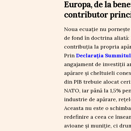
Europa, de la benef
contributor princ
Noua ecuație nu pornește 
de fond în doctrina aliată:
contribuția la propria apă
Prin
Declarația Summitul
angajament de investiții 
apărare și cheltuieli conex
din PIB trebuie alocat ceri
NATO, iar până la 1,5% pent
industrie de apărare, rețele
Aceasta nu este o schimbar
redefinire a ceea ce însea
avioane și muniție, ci drum