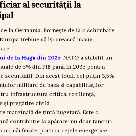
iciar al securității la
ipal
de la Germania. Pornește de la o schimbare
 Europa trebuie să își crească masiv
rare.
ui de la Haga din 2025
, NATO a stabilit un
anuale de 5% din PIB până în 2035 pentru
e securității. Din acest total, cel puțin 3,5%
nțelor militare de bază și capabilităților
ru infrastructură critică, reziliență,
 și pregătire civilă.
e marginală de țintă bugetară. Este o
mnă contribuție la apărare: nu doar tancuri,
uri, căi ferate, porturi, rețele energetice,