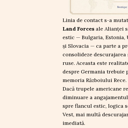
Linia de contact s-a mutat
Land Forces
ale Alianței 
estic — Bulgaria, Estonia,
și Slovacia — ca parte a p
consolideze descurajarea ș
ruse. Aceasta este realita
despre Germania trebuie pu
memoria Războiului Rece.
Dacă trupele americane rev
diminuare a angajamentulu
spre flancul estic, logica 
Vest, mai multă descurajar
imediată.