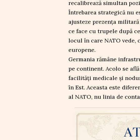
recalibrează simultan poziți
Întrebarea strategică nu e
ajusteze prezența militară
ce face cu trupele după ce
locul în care NATO vede, c
europene.
Germania rămâne infrastr
pe continent. Acolo se afl
facilități medicale și nodu
în Est. Aceasta este difere
al NATO, nu linia de conta