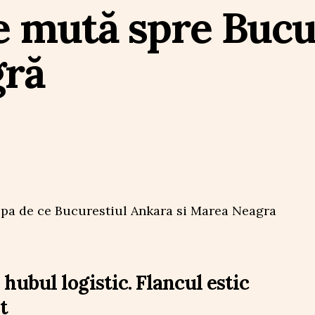
 mută spre Bucu
gră
ubul logistic. Flancul estic
t