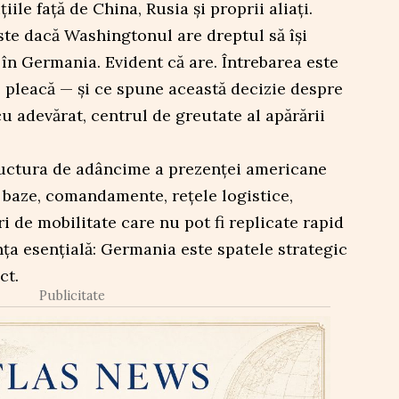
ile față de China, Rusia și proprii aliați.
ste dacă Washingtonul are dreptul să își
 în Germania. Evident că are. Întrebarea este
 pleacă — și ce spune această decizie despre
u adevărat, centrul de greutate al apărării
uctura de adâncime a prezenței americane
ă baze, comandamente, rețele logistice,
ri de mobilitate care nu pot fi replicate rapid
nța esențială: Germania este spatele strategic
ct.
Publicitate