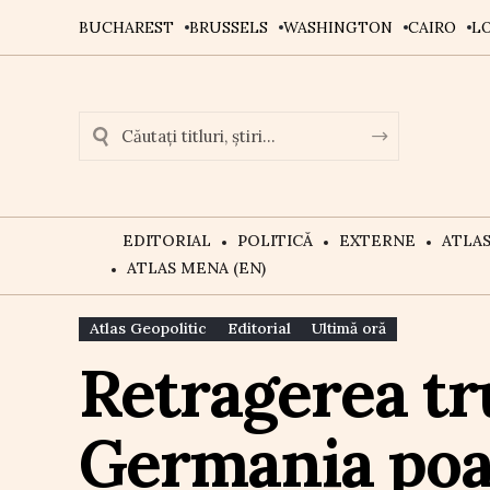
BUCHAREST
BRUSSELS
WASHINGTON
CAIRO
L
EDITORIAL
POLITICĂ
EXTERNE
ATLA
ATLAS MENA (EN)
Atlas Geopolitic
Editorial
Ultimă oră
Retragerea tr
Germania poat