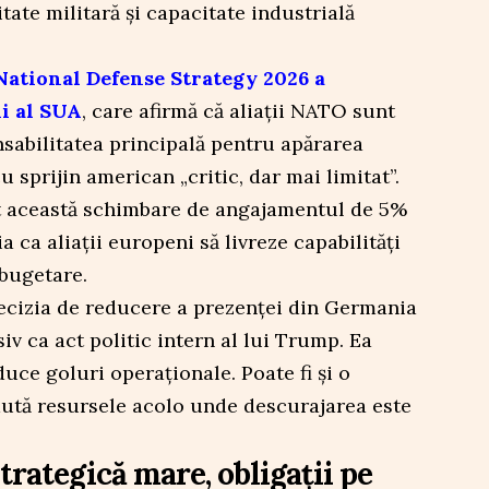
tate militară și capacitate industrială
National Defense Strategy 2026 a
i al SUA
, care afirmă că aliații NATO sunt
nsabilitatea principală pentru apărarea
 sprijin american „critic, dar mai limitat”.
t această schimbare de angajamentul de 5%
 ca aliații europeni să livreze capabilități
 bugetare.
decizia de reducere a prezenței din Germania
iv ca act politic intern al lui Trump. Ea
uce goluri operaționale. Poate fi și o
mută resursele acolo unde descurajarea este
trategică mare, obligații pe