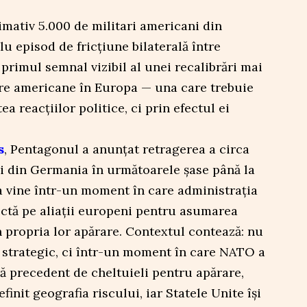
imativ 5.000 de militari americani din
 episod de fricțiune bilaterală între
 primul semnal vizibil al unei recalibrări mai
are americane în Europa — una care trebuie
a reacțiilor politice, ci prin efectul ei
.
s
, Pentagonul a anunțat retragerea a circa
ni din Germania în următoarele șase până la
a vine într-un moment în care administrația
tă pe aliații europeni pentru asumarea
n propria lor apărare. Contextul contează: nu
d strategic, ci într-un moment în care NATO a
ă precedent de cheltuieli pentru apărare,
finit geografia riscului, iar Statele Unite își