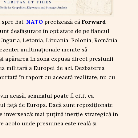
 spre Est.
NATO
precizează că
Forward
sunt desfășurate în opt state de pe flancul
 Ungaria, Letonia, Lituania, Polonia, România
rezenței multinaționale menite să
i apărarea în zona expusă direct presiunii
tea militară a Europei de azi. Dezbaterea
rtată în raport cu această realitate, nu cu
in acasă, semnalul poate fi citit ca
i față de Europa. Dacă sunt repoziționate
se inversează: mai puțină inerție strategică în
e acolo unde presiunea este reală și