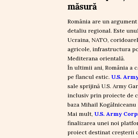
măsură
România are un argument g
detaliu regional. Este unul
Ucraina, NATO, coridoarel
agricole, infrastructura p
Mediterana orientală.
În ultimii ani, România a 
pe flancul estic.
U.S. Army
sale sprijină U.S. Army Ga
inclusiv prin proiecte de
baza Mihail Kogălniceanu și
Mai mult,
U.S. Army Corps
finalizarea unei noi platf
proiect destinat creșterii 