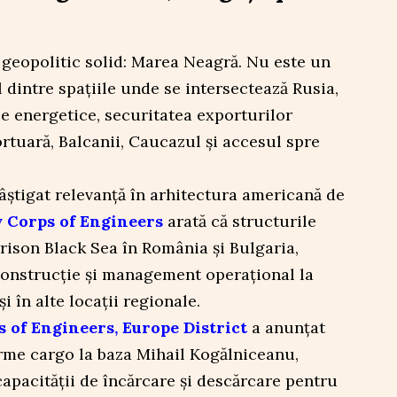
eopolitic solid: Marea Neagră. Nu este un
 dintre spațiile unde se intersectează Rusia,
e energetice, securitatea exporturilor
ortuară, Balcanii, Caucazul și accesul spre
câștigat relevanță în arhitectura americană de
 Corps of Engineers
arată că structurile
rrison Black Sea în România și Bulgaria,
 construcție și management operațional la
 în alte locații regionale.
 of Engineers, Europe District
a anunțat
orme cargo la baza Mihail Kogălniceanu,
capacității de încărcare și descărcare pentru