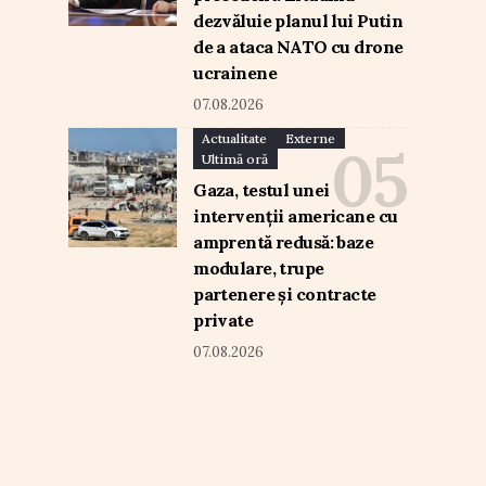
dezvăluie planul lui Putin
de a ataca NATO cu drone
ucrainene
07.08.2026
Actualitate
Externe
Ultimă oră
Gaza, testul unei
intervenții americane cu
amprentă redusă: baze
modulare, trupe
partenere și contracte
private
07.08.2026