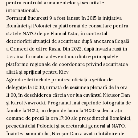
pentru controlul armamentelor și securitate
internațională.
Formatul București 9 a fost lansat în 2015 la inițiativa
României și Poloniei ca platformă de consultare pentru
statele NATO de pe Flancul Estic, în contextul
deteriorării situației de securitate după anexarea ilegală
a Crimeei de către Rusia. Din 2022, după invazia rusă în
Ucraina, formatul a devenit una dintre principalele
platforme regionale de coordonare privind securitatea
aliată și sprijinul pentru Kiev.
Agenda zilei include primirea oficială a șefilor de
delegație la 10:30, urmată de sesiunea plenară de la ora
11:00, în deschiderea căreia vor lua cuvântul Nicușor Dan
și Karol Nawrocki. Programul mai cuprinde fotografia de
familie la 14:20, un dejun de lucru la 14:30 și declarații
comune de presă la ora 17:00 ale președintelui României,
președintelui Poloniei și secretarului general al NATO.
Înaintea summitului, Nicușor Dan a avut o întâlnire de