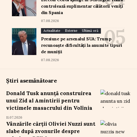
controlează suplimentar călătorii veniți
din Spania
07.08.2026
Actualitate
Externe
Ultimă oră
Presiune pe arsenalul SUA: Trump
recunoaște dificultăți la anumite tipuri
de muniții
07.08.2026
Știri asemănătoare
Donald Tusk anunță construirea
unui Zid al Amintirii pentru
victimele masacrului din Volînia
11.07.2026
Vânzările cărții Oliviei Nuzzi sunt
slabe după zvonurile despre