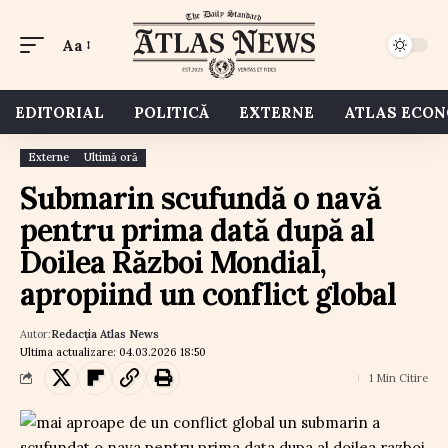
Aa
EDITORIAL
POLITICĂ
EXTERNE
ATLAS ECO
Externe
Ultimă oră
Submarin scufundă o navă
pentru prima dată după al
Doilea Război Mondial,
apropiind un conflict global
Autor:
Redacția Atlas News
Ultima actualizare: 04.03.2026 18:50
1 Min Citire