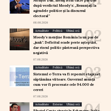
Nicușor Dan, mesaj ferm către partide
după verdictul Moody’s: „Renunțați la
agendele politice și la discursul
electoral”
08.08.2026
Actualitate
Politică
Ultimă oră
Moody’s menține România la un pas de
„junk”. Deficitul scade peste așteptări,
dar riscul politic păstrează perspectiva
negativă
07.08.2026
Actualitate
Politică
Ultimă oră
Sistemul e-Terra va fi repornit etapizat
săptămâna viitoare. Guvernul anunță
cum vor fi procesate cele 94.000 de
cereri
07.08.2026
Actualitate
Externe
Ultimă oră
Efectul Ceuta ajunge în Schengen: Italia