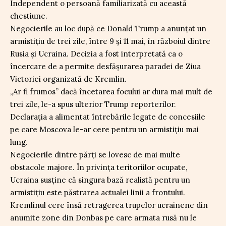
Independent o persoană familiarizată cu această
chestiune.
Negocierile au loc după ce Donald Trump a anunțat un
armistițiu de trei zile, între 9 și 11 mai, în războiul dintre
Rusia și Ucraina. Decizia a fost interpretată ca o
încercare de a permite desfășurarea paradei de Ziua
Victoriei organizată de Kremlin.
„Ar fi frumos” dacă încetarea focului ar dura mai mult de
trei zile, le-a spus ulterior Trump reporterilor.
Declarația a alimentat întrebările legate de concesiile
pe care Moscova le-ar cere pentru un armistițiu mai
lung.
Negocierile dintre părți se lovesc de mai multe
obstacole majore. În privința teritoriilor ocupate,
Ucraina susține că singura bază realistă pentru un
armistițiu este păstrarea actualei linii a frontului.
Kremlinul cere însă retragerea trupelor ucrainene din
anumite zone din Donbas pe care armata rusă nu le