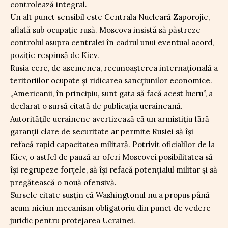
controlează integral.
Un alt punct sensibil este Centrala Nucleară Zaporojie,
aflată sub ocupație rusă. Moscova insistă să păstreze
controlul asupra centralei în cadrul unui eventual acord,
poziție respinsă de Kiev.
Rusia cere, de asemenea, recunoașterea internațională a
teritoriilor ocupate și ridicarea sancțiunilor economice.
„Americanii, în principiu, sunt gata să facă acest lucru”, a
declarat o sursă citată de publicația ucraineană.
Autoritățile ucrainene avertizează că un armistițiu fără
garanții clare de securitate ar permite Rusiei să își
refacă rapid capacitatea militară. Potrivit oficialilor de la
Kiev, o astfel de pauză ar oferi Moscovei posibilitatea să
își regrupeze forțele, să își refacă potențialul militar și să
pregătească o nouă ofensivă.
Sursele citate susțin că Washingtonul nu a propus până
acum niciun mecanism obligatoriu din punct de vedere
juridic pentru protejarea Ucrainei.