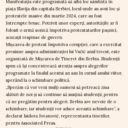
Manifestația este programată să aibă loc sâmbătă în
piața Slavija din capitala Serbiei, locul unde au avut loc și
protestele masive din martie 2024, care au fost
întrerupte brusc. Potrivit unor experți, autoritățile ar fi
folosit o armă sonică împotriva protestatarilor pașnici,
acuzații respinse de guvern.
Mișcarea de protest împotriva corupției, care a exercitat
presiune asupra administrației lui Vučić anul trecut, este
organizată de Mișcarea de Tineret din Serbia. Studenții
spun că își concentrează atenția asupra alegerilor
programate la finalul acestui an sau în cursul anului viitor,
sperând la o schimbare politică.
„Sperăm că vor veni mulți oameni să petreacă ziua
alături de noi și să continue să susțină studenții, pentru
că ne pregătim pentru alegeri. Serbia are nevoie de o
schimbare, iar studenții vor aduce această schimbare”, a
declarat Isidora Jovanović, reprezentanta tinerilor,
pentru Associated Press.