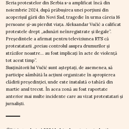
Seria protestelor din Serbia s-a amplificat încă din
noiembrie 2024, după prăbușirea unei porțiuni din
acoperișul gării din Novi Sad, tragedie în urma căreia 16
persoane și-au pierdut viața. Aleksandar Vučić a calificat
protestele drept „adunări neînregistrate și ilegale”.
Președintele a afirmat pentru televiziunea RTS că
protestatarii „preiau controlul asupra drumurilor și
străzilor noastre… au fost implicați în acte de violență
tot acest timp”.
Susținătorii lui Vučić sunt așteptați, de asemenea, să
participe sâmbătă la acțiuni organizate în apropierea
clădirii președinției, unde este instalată o tabără din
martie anul trecut. În acea zonă au fost raportate
anterior mai multe incidente care au vizat protestatari și
jurnaliști.