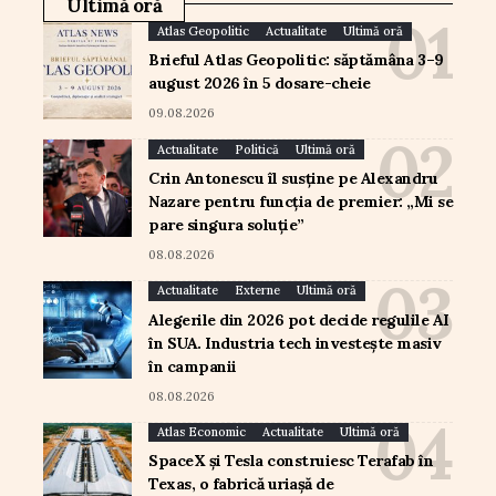
Ultimă oră
Atlas Geopolitic
Actualitate
Ultimă oră
Brieful Atlas Geopolitic: săptămâna 3–9
august 2026 în 5 dosare-cheie
09.08.2026
Actualitate
Politică
Ultimă oră
Crin Antonescu îl susține pe Alexandru
Nazare pentru funcția de premier: „Mi se
pare singura soluție”
08.08.2026
Actualitate
Externe
Ultimă oră
Alegerile din 2026 pot decide regulile AI
în SUA. Industria tech investește masiv
în campanii
08.08.2026
Atlas Economic
Actualitate
Ultimă oră
SpaceX și Tesla construiesc Terafab în
Texas, o fabrică uriașă de