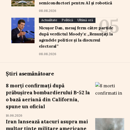
semiconductori pentru AI și robotică
08.08.2026
Actualitate
Politică
Ultimă oră
Nicușor Dan, mesaj ferm către partide
după verdictul Moody’s: „Renunțați la
agendele politice și la discursul
electoral”
08.08.2026
Știri asemănătoare
8 morți confirmați după
prăbușirea bombardierului B-52 la
o bază aeriană din California,
spune un oficial
16.06.2026
Iran lansează atacuri asupra mai
multor ținte militare americane