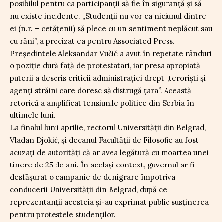
posibilul pentru ca participanții să fie în siguranță și să
nu existe incidente. „Studenții nu vor ca niciunul dintre
ei (n.r. – cetățenii) să plece cu un sentiment neplăcut sau
cu răni”, a precizat ea pentru Associated Press.
Președintele Aleksandar Vučić a avut în repetate rânduri
o poziție dură față de protestatari, iar presa apropiată
puterii a descris criticii administrației drept „teroriști și
agenți străini care doresc să distrugă țara”. Această
retorică a amplificat tensiunile politice din Serbia în
ultimele luni.
La finalul lunii aprilie, rectorul Universității din Belgrad,
Vladan Djokić, și decanul Facultății de Filosofie au fost
acuzați de autorități că ar avea legătură cu moartea unei
tinere de 25 de ani. În același context, guvernul ar fi
desfășurat o campanie de denigrare împotriva
conducerii Universității din Belgrad, după ce
reprezentanții acesteia și-au exprimat public susținerea
pentru protestele studenților.