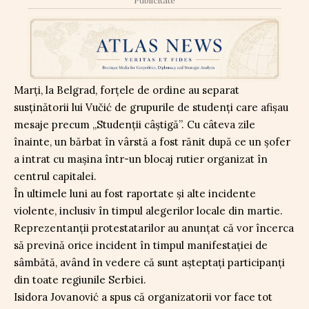
Publicitate
Marți, la Belgrad, forțele de ordine au separat
susținătorii lui Vučić de grupurile de studenți care afișau
mesaje precum „Studenții câștigă”. Cu câteva zile
înainte, un bărbat în vârstă a fost rănit după ce un șofer
a intrat cu mașina într-un blocaj rutier organizat în
centrul capitalei.
În ultimele luni au fost raportate și alte incidente
violente, inclusiv în timpul alegerilor locale din martie.
Reprezentanții protestatarilor au anunțat că vor încerca
să prevină orice incident în timpul manifestației de
sâmbătă, având în vedere că sunt așteptați participanți
din toate regiunile Serbiei.
Isidora Jovanović a spus că organizatorii vor face tot