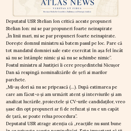
Deputatul USR Stelian Ion critică aceste propuneri
Stelian Ion: mi se par propuneri foarte neinspirate
„În linii mari, mi se par propuneri foarte neinspirate.
Dorește domnul ministru să batem pasul pe loc. Pare că
tot mandatul domniei sale este exercitat în așa fel încât
să nu se întâmple nimic și să nu se schimbe nimic”.
Fostul ministru al Justiției îi cere președintelui Nicușor
Dan să respingă nominalizările de șefi ai marilor
parchete.
„Mi-aș dori să nu se pripească (…). După estimarea pe
care am făcut-o și am urmărit atent și interviurile și am
analizat lucrările, proiectele și CV-urile candidaților, vreo
șase din opt propuneri ar fi de refuzat și nu e un capăt
de țară, se poate relua procedura”.
Deputatul USR atrage atenția că „reacțiile nu sunt bune
în ce privește aceste nominalizări. Este important să ții