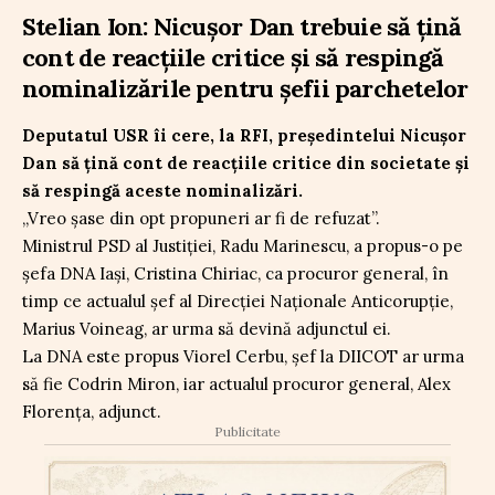
Stelian Ion: Nicușor Dan trebuie să țină
cont de reacțiile critice și să respingă
nominalizările pentru șefii parchetelor
Deputatul USR îi cere, la RFI, președintelui Nicușor
Dan să țină cont de reacțiile critice din societate și
să respingă aceste nominalizări.
„Vreo șase din opt propuneri ar fi de refuzat”.
Ministrul PSD al Justiției, Radu Marinescu, a propus-o pe
șefa DNA Iași, Cristina Chiriac, ca procuror general, în
timp ce actualul șef al Direcției Naționale Anticorupție,
Marius Voineag, ar urma să devină adjunctul ei.
La DNA este propus Viorel Cerbu, șef la DIICOT ar urma
să fie Codrin Miron, iar actualul procuror general, Alex
Florenţa, adjunct.
Publicitate