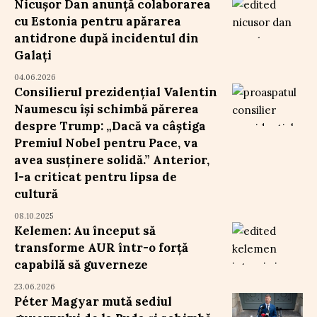
Nicușor Dan anunță colaborarea
cu Estonia pentru apărarea
antidrone după incidentul din
Galați
04.06.2026
Consilierul prezidențial Valentin
Naumescu își schimbă părerea
despre Trump: „Dacă va câștiga
Premiul Nobel pentru Pace, va
avea susținere solidă.” Anterior,
l-a criticat pentru lipsa de
cultură
08.10.2025
Kelemen: Au început să
transforme AUR într-o forță
capabilă să guverneze
23.06.2026
Péter Magyar mută sediul