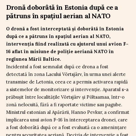
Dronă doborâtă în Estonia după ce a
pătruns în spațiul aerian al NATO
O dronă a fost interceptată și doborâtă în Estonia
după ce a pătruns în spațiul aerian al NATO,
intervenția fiind realizată cu ajutorul unui avion F-
16 aflat în misiune de poliție aeriană NATO în
regiunea Mării Baltice.
Incidentul a fost semnalat după ce drona a fost
detectată în zona Lacului Võrtsjärv, în urma unei alerte
transmise de Letonia, ceea ce a permis activarea rapidă
a sistemelor de monitorizare și intervenție. Aparatul s-a
prăbușit între localitățile Võrtsjärv și Põltsamaa, într-o
zonă nelocuită, fără a fi raportate victime sau pagube.
Ministrul estonian al Apărării, Hanno Pevkur, a confirmat
implicarea unui avion F-16 în interceptarea dronei, care
a fost doborâtă după ce a fost evaluată ca o amenințare
pentru securitatea aeriană. Decizia de intervenție a fost