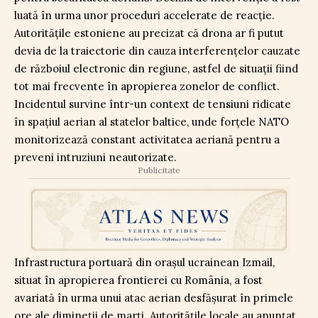
luată în urma unor proceduri accelerate de reacție.
Autoritățile estoniene au precizat că drona ar fi putut
devia de la traiectorie din cauza interferențelor cauzate
de războiul electronic din regiune, astfel de situații fiind
tot mai frecvente în apropierea zonelor de conflict.
Incidentul survine într-un context de tensiuni ridicate
în spațiul aerian al statelor baltice, unde forțele NATO
monitorizează constant activitatea aeriană pentru a
preveni intruziuni neautorizate.
Publicitate
Infrastructura portuară din orașul ucrainean Izmail,
situat în apropierea frontierei cu România, a fost
avariată în urma unui atac aerian desfășurat în primele
ore ale dimineții de marți. Autoritățile locale au anunțat