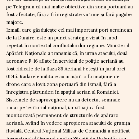
pe Telegram că mai multe obiective din zona portuară au
fost afectate, fără a fi înregistrate victime și fără pagube
majore.
Izmail, care găzduiește cel mai important port ucrainean
de la Dunăre, este un punct strategic vizat în mod
repetat în contextul conflictului din regiune. Ministerul
Apărării Naționale a transmis că, în urma atacului, două
aeronave F-16 aflate în serviciul de poliție aeriană au
fost ridicate de la Baza 86 Aeriană Fetești în jurul orei
01:45. Radarele militare au urmărit o formațiune de
drone care a lovit zona portuară din Izmail, fără a
înregistra pătrunderi în spațiul aerian al României.
Sistemele de supraveghere nu au detectat semnale
radar pe teritoriul național, iar situația a fost
monitorizată permanent de structurile de apărare
aeriană. Având în vedere apropierea atacului de granița
fluvială, Centrul Național Militar de Comandă a notificat
Inspectoratul General pentru Situații de Urgență și au