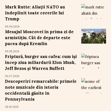
Mark Rutte: Aliații NATO au
îndeplinit toate cererile lui
Trump
09.04.2026
Mesajul Moscovei în prima zi de
armistițiu. Cât de departe este
pacea după Kremlin
09.05.2026
Friptură, burger sau cafea: cum își
încep ziua miliardarii Elon Musk,
Jeff Bezos și Warren Buffett
26.07.2026
Descoperiri remarcabile: primele
note muzicale din istoria
occidentală găsite în
Pennsylvania
28.10.2025