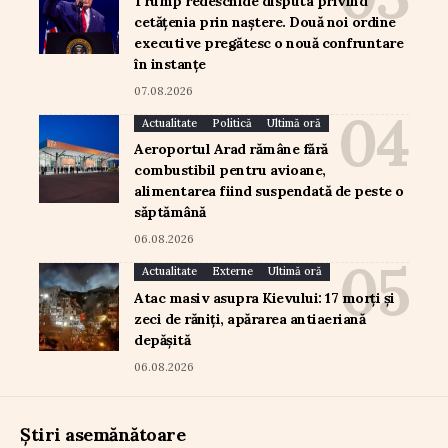
Trump redeschide disputa privind
cetățenia prin naștere. Două noi ordine
executive pregătesc o nouă confruntare
în instanțe
07.08.2026
Actualitate
Politică
Ultimă oră
Aeroportul Arad rămâne fără
combustibil pentru avioane,
alimentarea fiind suspendată de peste o
săptămână
06.08.2026
Actualitate
Externe
Ultimă oră
Atac masiv asupra Kievului: 17 morți și
zeci de răniți, apărarea antiaeriană
depășită
06.08.2026
Știri asemănătoare