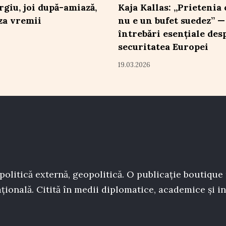
rgiu, joi după-amiază,
Kaja Kallas: „Prietenia
za vremii
nu e un bufet suedez” —
întrebări esențiale des
securitatea Europei
19.03.2026
politică externă, geopolitică. O publicație boutique
țională. Citită în medii diplomatice, academice și in