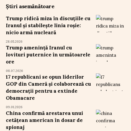
Știri asemănătoare
Trump ridică miza în discuțiile cu
Iranul și stabilește linia roșie:
nicio armă nucleară
28.05.2026
Trump amenință Iranul cu
lovituri puternice în următoarele
ore
08.07.2026
17 republicani se opun liderilor
GOP din Cameră și colaborează cu
democrații pentru a extinde
Obamacare
09.01.2026
China confirmă arestarea unui
cetățean american în dosar de
spionaj