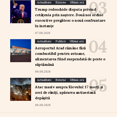
Actualitate
Externe
Ultimă oră
Trump redeschide disputa privind
cetățenia prin naștere. Două noi ordine
executive pregătesc o nouă confruntare
în instanțe
07.08.2026
Actualitate
Politică
Ultimă oră
Aeroportul Arad rămâne fără
combustibil pentru avioane,
alimentarea fiind suspendată de peste o
săptămână
06.08.2026
Actualitate
Externe
Ultimă oră
Atac masiv asupra Kievului: 17 morți și
zeci de răniți, apărarea antiaeriană
depășită
06.08.2026