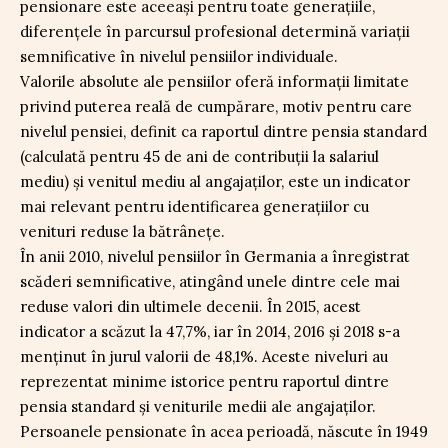
pensionare este aceeași pentru toate generațiile,
diferențele în parcursul profesional determină variații
semnificative în nivelul pensiilor individuale.
Valorile absolute ale pensiilor oferă informații limitate
privind puterea reală de cumpărare, motiv pentru care
nivelul pensiei, definit ca raportul dintre pensia standard
(calculată pentru 45 de ani de contribuții la salariul
mediu) și venitul mediu al angajaților, este un indicator
mai relevant pentru identificarea generațiilor cu
venituri reduse la bătrânețe.
În anii 2010, nivelul pensiilor în Germania a înregistrat
scăderi semnificative, atingând unele dintre cele mai
reduse valori din ultimele decenii. În 2015, acest
indicator a scăzut la 47,7%, iar în 2014, 2016 și 2018 s-a
menținut în jurul valorii de 48,1%. Aceste niveluri au
reprezentat minime istorice pentru raportul dintre
pensia standard și veniturile medii ale angajaților.
Persoanele pensionate în acea perioadă, născute în 1949