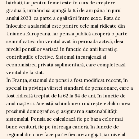
bărbați, iar pentru femei este în curs de creștere
graduală, urmând să ajungă la 65 de ani până în jurul
anului 2033, ca parte a egalizării între sexe. Rata de
înlocuire a salariului este printre cele mai ridicate din
Uniunea Europeană, iar pensia publică acoperă o parte
semnificativă din venitul avut în perioada activă, deși
nivelul pensiilor variază în funcție de anii lucrați și
contribuțiile efective. Sistemul încurajează și
economisirea privată suplimentară, care completează
venitul de la stat.
În Franța, sistemul de pensii a fost modificat recent, în
special în privința vârstei standard de pensionare, care a
fost ridicată treptat de la 62 la 64 de ani, în funcție de
anul nașterii. Această schimbare urmărește echilibrarea
presiunii demografice și asigurarea sustenabilității
sistemului. Pensia se calculează fie pe baza celor mai
bune venituri, fie pe întreaga carieră, în funcție de
regimul din care face parte fiecare angajat, iar nivelul