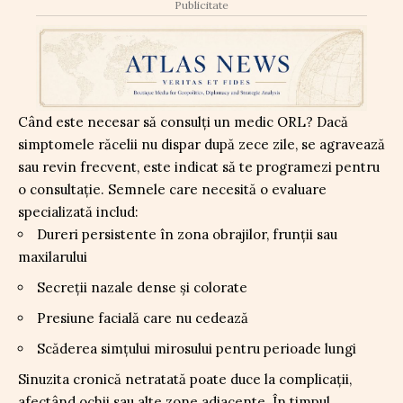
Publicitate
Când este necesar să consulți un medic ORL? Dacă
simptomele răcelii nu dispar după zece zile, se agravează
sau revin frecvent, este indicat să te programezi pentru
o consultație. Semnele care necesită o evaluare
specializată includ:
Dureri persistente în zona obrajilor, frunții sau
maxilarului
Secreții nazale dense și colorate
Presiune facială care nu cedează
Scăderea simțului mirosului pentru perioade lungi
Sinuzita cronică netratată poate duce la complicații,
afectând ochii sau alte zone adiacente. În timpul