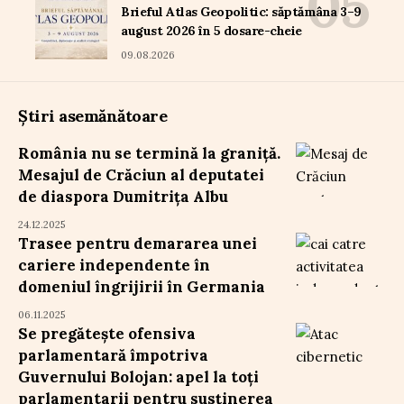
Brieful Atlas Geopolitic: săptămâna 3–9
august 2026 în 5 dosare-cheie
09.08.2026
Știri asemănătoare
România nu se termină la graniță.
Mesajul de Crăciun al deputatei
de diaspora Dumitrița Albu
24.12.2025
Trasee pentru demararea unei
cariere independente în
domeniul îngrijirii în Germania
06.11.2025
Se pregătește ofensiva
parlamentară împotriva
Guvernului Bolojan: apel la toți
parlamentarii pentru susținerea