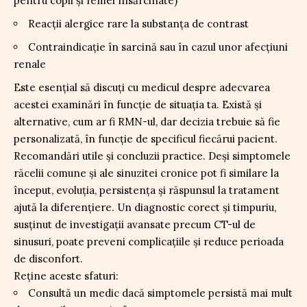
pentru copii și femei însărcinate)
Reacții alergice rare la substanța de contrast
Contraindicație în sarcină sau în cazul unor afecțiuni
renale
Este esențial să discuți cu medicul despre adecvarea
acestei examinări în funcție de situația ta. Există și
alternative, cum ar fi RMN-ul, dar decizia trebuie să fie
personalizată, în funcție de specificul fiecărui pacient.
Recomandări utile și concluzii practice. Deși simptomele
răcelii comune și ale sinuzitei cronice pot fi similare la
început, evoluția, persistența și răspunsul la tratament
ajută la diferențiere. Un diagnostic corect și timpuriu,
susținut de investigații avansate precum CT-ul de
sinusuri, poate preveni complicațiile și reduce perioada
de disconfort.
Reține aceste sfaturi:
Consultă un medic dacă simptomele persistă mai mult