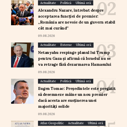
Actualitate
Politică
Ultimă oră
Alexandru Nazare, întrebat despre
acceptarea funcției de premier:
„România are nevoie de un guvern stabil
cât mai curând”
09.08.2026
Actualitate
Externe
Ultimă oră
Netanyahu respinge planul lui Trump
pentru Gaza și afirmă că Israelul nu se
va retrage fără dezarmarea Hamasului
09.08.2026
Actualitate
Politică
Ultimă oră
Eugen Tomac: Președintele este pregătit
să desemneze mâine un nou premier
dacă acesta are susținerea unei
majorități solide
09.08.2026
Atlas Geopolitic
Actualitate
Ultimă oră