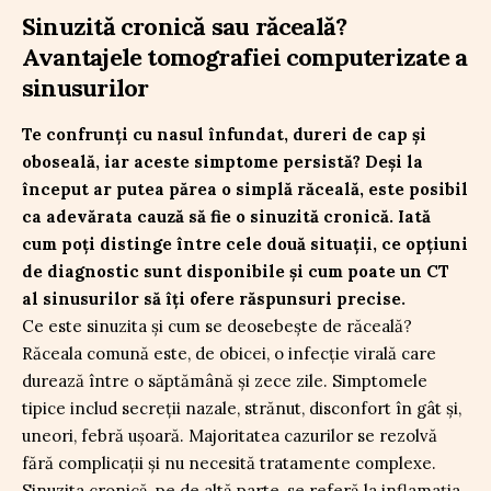
Sinuzită cronică sau răceală?
Avantajele tomografiei computerizate a
sinusurilor
Te confrunți cu nasul înfundat, dureri de cap și
oboseală, iar aceste simptome persistă? Deși la
început ar putea părea o simplă răceală, este posibil
ca adevărata cauză să fie o sinuzită cronică. Iată
cum poți distinge între cele două situații, ce opțiuni
de diagnostic sunt disponibile și cum poate un CT
al sinusurilor să îți ofere răspunsuri precise.
Ce este sinuzita și cum se deosebește de răceală?
Răceala comună este, de obicei, o infecție virală care
durează între o săptămână și zece zile. Simptomele
tipice includ secreții nazale, strănut, disconfort în gât și,
uneori, febră ușoară. Majoritatea cazurilor se rezolvă
fără complicații și nu necesită tratamente complexe.
Sinuzita cronică, pe de altă parte, se referă la inflamația