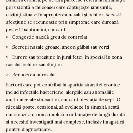
persistentă a mucoasei care căptușește sinusurile,
cavități situate în apropierea nasului și ochilor. Această
afecțiune se recunoaște prin simptome care durează
peste 12 săptămâni, cum ar fi:
Congestie nazală greu de controlat
Secreții nazale groase, uneori gălbui sau verzi
Durere sau presiune în jurul feței, în special în zona
nasului, ochilor sau dinților
Reducerea mirosului
Factorii care pot contribui la apariția sinuzitei cronice
includ infecțiile bacteriene, alergiile sau anomaliile
anatomice ale sinusurilor, cum ar fi deviația de sept. O
răceală poate, ocazional, să evolueze în sinuzită acută,
dar sinuzita cronică implică o inflamație de lungă durată
și necesită investigații mai complexe, inclusiv imagistică,
pentru diagnosticare.