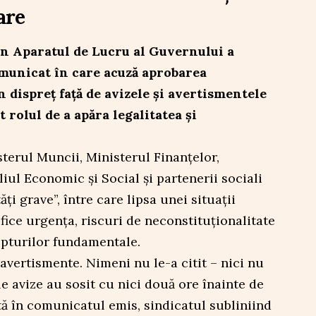
are
in Aparatul de Lucru al Guvernului a
municat în care acuză aprobarea
 dispreț față de avizele și avertismentele
t rolul de a apăra legalitatea și
sterul Muncii, Ministerul Finanțelor,
liul Economic și Social și partenerii sociali
ăți grave”, între care lipsa unei situații
fice urgența, riscuri de neconstituționalitate
epturilor fundamentale.
avertismente. Nimeni nu le-a citit – nici nu
e avize au sosit cu nici două ore înainte de
tă în comunicatul emis, sindicatul subliniind