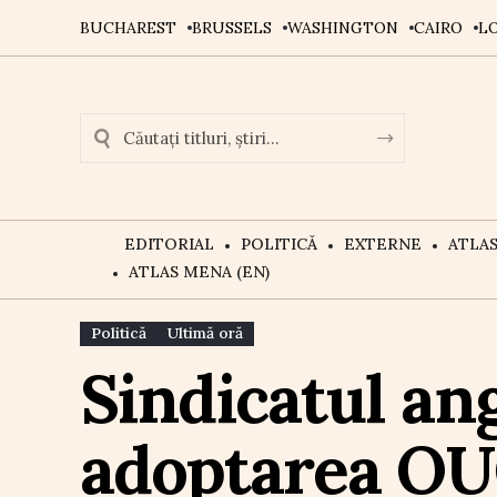
BUCHAREST
BRUSSELS
WASHINGTON
CAIRO
L
EDITORIAL
POLITICĂ
EXTERNE
ATLA
ATLAS MENA (EN)
Politică
Ultimă oră
Sindicatul an
adoptarea OU