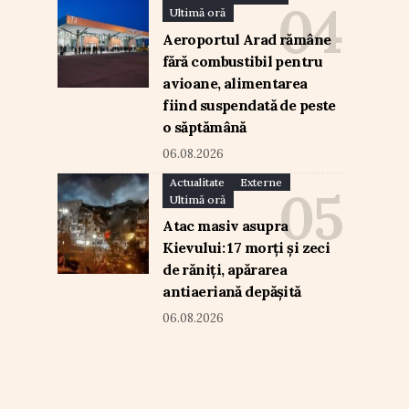
Ultimă oră
Aeroportul Arad rămâne
fără combustibil pentru
avioane, alimentarea
fiind suspendată de peste
o săptămână
06.08.2026
Actualitate
Externe
Ultimă oră
Atac masiv asupra
Kievului: 17 morți și zeci
de răniți, apărarea
antiaeriană depășită
06.08.2026