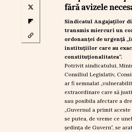
fără avizele neces
Sindicatul Angajaților d
transmis miercuri un co
ordonanței de urgență „în
instituțiilor care au exac
constituționalitatea”.
Potrivit sindicatului, Mini
Consiliul Legislativ, Consi
ar fi semnalat „vulnerabilit
extraordinare care să justi
sau posibila afectare a dr
„Guvernul a primit aceste 
se putea, de vreme ce unel
ședința de Guvern”, se ara