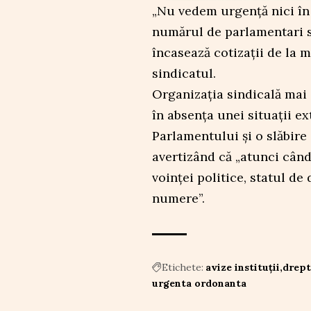
„Nu vedem urgență nici în
numărul de parlamentari s
încasează cotizații de la m
sindicatul.
Organizația sindicală mai 
în absența unei situații ex
Parlamentului și o slăbire
avertizând că „atunci cân
voinței politice, statul de
numere”.
Etichete:
avize instituții
drept
urgenta ordonanta