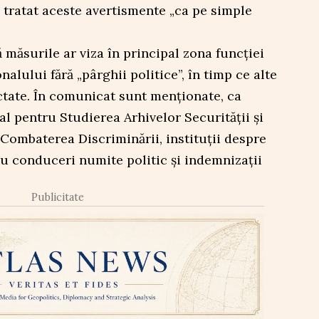
a tratat aceste avertismente „ca pe simple
ă măsurile ar viza în principal zona funcției
nalului fără „pârghii politice”, în timp ce alte
ctate. În comunicat sunt menționate, ca
l pentru Studierea Arhivelor Securității și
Combaterea Discriminării, instituții despre
au conduceri numite politic și indemnizații
Publicitate