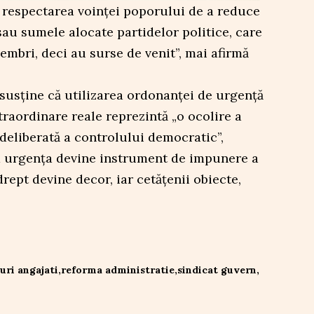
 respectarea voinței poporului de a reduce
au sumele alocate partidelor politice, care
embri, deci au surse de venit”, mai afirmă
susține că utilizarea ordonanței de urgență
traordinare reale reprezintă „o ocolire a
 deliberată a controlului democratic”,
d urgența devine instrument de impunere a
 drept devine decor, iar cetățenii obiecte,
uri angajati
reforma administratie
sindicat guvern