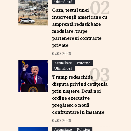
Ultimă oră
Gaza, testul unei
intervenții americane cu
amprentă redusă: baze
modulare, trupe
partenere și contracte
private
07.08.2026
Actualitate
Externe
Ultimă oră
Trump redeschide
disputa privind cetățenia
prin naștere. Două noi
ordine executive
pregătesc o nouă
confruntare în instanțe
07.08.2026
Actualitate
Politică