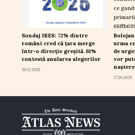
Sondaj IRES: 72% dintre
Bolojan
români cred că țara merge
urma cr
într-o direcție greșită. 61%
de urge
contestă anularea alegerilor
vor pute
naștere 
30.12.2025
27.10.2025