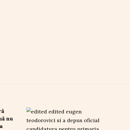
ră
uă nu
a