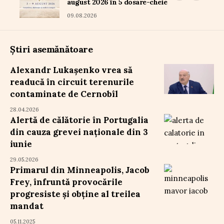
august 2026 în 5 dosare-cheie
09.08.2026
Știri asemănătoare
Alexandr Lukașenko vrea să
readucă în circuit terenurile
contaminate de Cernobîl
28.04.2026
Alertă de călătorie în Portugalia
din cauza grevei naționale din 3
iunie
29.05.2026
Primarul din Minneapolis, Jacob
Frey, înfruntă provocările
progresiste și obține al treilea
mandat
05.11.2025