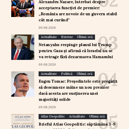
Alexandru Nazare, întrebat despre
acceptarea funcției de premier:
„România are nevoie de un guvern stabil
cât mai curând”
09.08.2026
Actualitate
Externe
Ultimă oră
Netanyahu respinge planul lui Trump
pentru Gaza și afirmă că Israelul nu se
va retrage fără dezarmarea Hamasului
09.08.2026
Actualitate
Politică
Ultimă oră
Eugen Tomac: Președintele este pregătit
să desemneze mâine un nou premier
dacă acesta are susținerea unei
majorități solide
09.08.2026
Atlas Geopolitic
Actualitate
Ultimă oră
Brieful Atlas Geopolitic: săptămâna 3–9