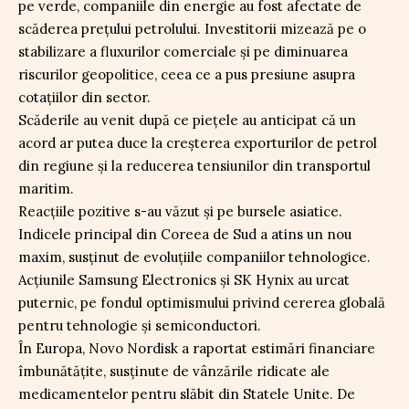
pe verde, companiile din energie au fost afectate de
scăderea prețului petrolului. Investitorii mizează pe o
stabilizare a fluxurilor comerciale și pe diminuarea
riscurilor geopolitice, ceea ce a pus presiune asupra
cotațiilor din sector.
Scăderile au venit după ce piețele au anticipat că un
acord ar putea duce la creșterea exporturilor de petrol
din regiune și la reducerea tensiunilor din transportul
maritim.
Reacțiile pozitive s-au văzut și pe bursele asiatice.
Indicele principal din Coreea de Sud a atins un nou
maxim, susținut de evoluțiile companiilor tehnologice.
Acțiunile Samsung Electronics și SK Hynix au urcat
puternic, pe fondul optimismului privind cererea globală
pentru tehnologie și semiconductori.
În Europa, Novo Nordisk a raportat estimări financiare
îmbunătățite, susținute de vânzările ridicate ale
medicamentelor pentru slăbit din Statele Unite. De