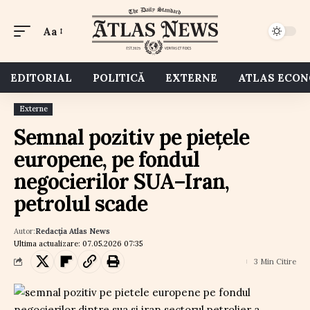
Aa
EDITORIAL
POLITICĂ
EXTERNE
ATLAS ECO
Externe
Semnal pozitiv pe piețele
europene, pe fondul
negocierilor SUA–Iran,
petrolul scade
Autor:
Redacția Atlas News
Ultima actualizare: 07.05.2026 07:35
3 Min Citire