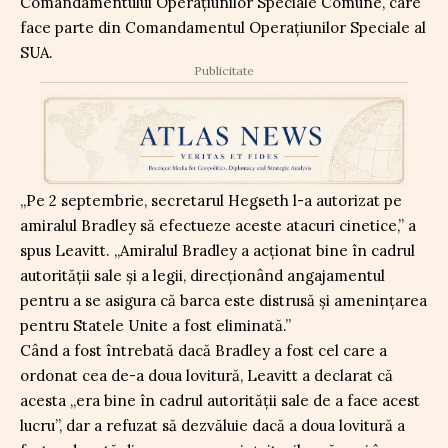
Comandamentului Operațiunilor Speciale Comune, care
face parte din Comandamentul Operațiunilor Speciale al
SUA.
Publicitate
„Pe 2 septembrie, secretarul Hegseth l-a autorizat pe
amiralul Bradley să efectueze aceste atacuri cinetice,” a
spus Leavitt. „Amiralul Bradley a acționat bine în cadrul
autorității sale și a legii, direcționând angajamentul
pentru a se asigura că barca este distrusă și amenințarea
pentru Statele Unite a fost eliminată.”
Când a fost întrebată dacă Bradley a fost cel care a
ordonat cea de-a doua lovitură, Leavitt a declarat că
acesta „era bine în cadrul autorității sale de a face acest
lucru”, dar a refuzat să dezvăluie dacă a doua lovitură a