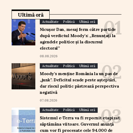
Ultimă oră
Actualitate
Politică
Ultimă oră
Nicușor Dan, mesaj ferm către partide
după verdictul Moody’s: „Renunțați la
agendele politice și la discursul
electoral”
08.08.2026
Actualitate
Politică
Ultimă oră
Moody’s menține România la un pas de
„junk”. Deficitul scade peste așteptări,
dar riscul politic păstrează perspectiva
negativă
07.08.2026
Actualitate
Politică
Ultimă oră
Sistemul e-Terra va fi repornit etapizat
săptămâna viitoare. Guvernul anunță
cum vor fi procesate cele 94.000 de