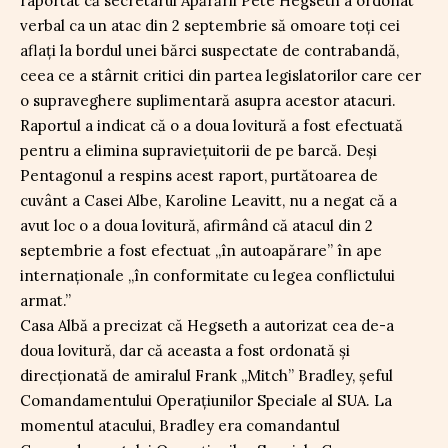
raportat că secretarul Apărării Pete Hegseth a ordonat
verbal ca un atac din 2 septembrie să omoare toți cei
aflați la bordul unei bărci suspectate de contrabandă,
ceea ce a stârnit critici din partea legislatorilor care cer
o supraveghere suplimentară asupra acestor atacuri.
Raportul a indicat că o a doua lovitură a fost efectuată
pentru a elimina supraviețuitorii de pe barcă. Deși
Pentagonul a respins acest raport, purtătoarea de
cuvânt a Casei Albe, Karoline Leavitt, nu a negat că a
avut loc o a doua lovitură, afirmând că atacul din 2
septembrie a fost efectuat „în autoapărare” în ape
internaționale „în conformitate cu legea conflictului
armat.”
Casa Albă a precizat că Hegseth a autorizat cea de-a
doua lovitură, dar că aceasta a fost ordonată și
direcționată de amiralul Frank „Mitch” Bradley, șeful
Comandamentului Operațiunilor Speciale al SUA. La
momentul atacului, Bradley era comandantul