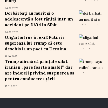
morți
24.02.2026
Doi bărbați au murit și o
adolescentă a fost rănită într-un
accident pe DN14 în Sibiu
24.02.2026
Oligarhul rus în exil: Putin îi
sugerează lui Trump că este
deschis la un pact cu Ucraina
19.10.2025
Trump afirmă că prințul exilat
iranian „pare foarte amabil”, dar
are îndoieli privind susținerea sa
pentru conducerea țării
15.01.2026