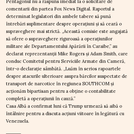
Pentagonul nu a răspuns imediat la o solicitare de
comentarii din partea Fox News Digital. Raportul a
determinat legislatori din ambele tabere să pună
întrebări suplimentare despre operațiuni și să ceară o
supraveghere mai strictă. „Această comisie este angajată
să ofere o supraveghere riguroasă a operațiunilor
militare ale Departamentului Apărării în Caraibe,” au
declarat reprezentanții Mike Rogers și Adam Smith, care
conduc Comitetul pentru Serviciile Armate din Cameră,
într-o declarație sâmbătă. „Luăm în serios rapoartele
despre atacurile ulterioare asupra bărcilor suspectate de
transport de narcotice în regiunea SOUTHCOM și
acționăm bipartisan pentru a obține o contabilitate
completă a operațiunii în cauză.”
Casa Albă a confirmat luni că Trump urmează să aibă o
întâlnire pentru a discuta acțiuni viitoare în legătură cu
Venezuela.