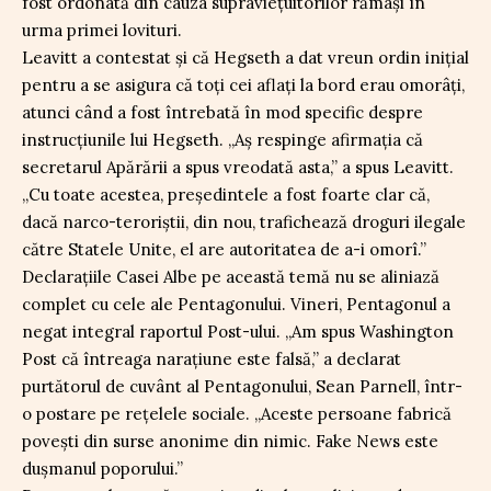
fost ordonată din cauza supraviețuitorilor rămași în
urma primei lovituri.
Leavitt a contestat și că Hegseth a dat vreun ordin inițial
pentru a se asigura că toți cei aflați la bord erau omorâți,
atunci când a fost întrebată în mod specific despre
instrucțiunile lui Hegseth. „Aș respinge afirmația că
secretarul Apărării a spus vreodată asta,” a spus Leavitt.
„Cu toate acestea, președintele a fost foarte clar că,
dacă narco-teroriștii, din nou, trafichează droguri ilegale
către Statele Unite, el are autoritatea de a-i omorî.”
Declarațiile Casei Albe pe această temă nu se aliniază
complet cu cele ale Pentagonului. Vineri, Pentagonul a
negat integral raportul Post-ului. „Am spus Washington
Post că întreaga narațiune este falsă,” a declarat
purtătorul de cuvânt al Pentagonului, Sean Parnell, într-
o postare pe rețelele sociale. „Aceste persoane fabrică
povești din surse anonime din nimic. Fake News este
dușmanul poporului.”