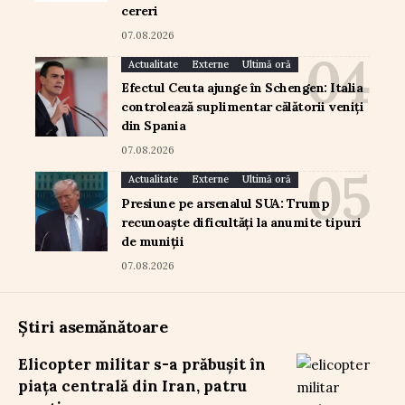
cereri
07.08.2026
Actualitate
Externe
Ultimă oră
Efectul Ceuta ajunge în Schengen: Italia
controlează suplimentar călătorii veniți
din Spania
07.08.2026
Actualitate
Externe
Ultimă oră
Presiune pe arsenalul SUA: Trump
recunoaște dificultăți la anumite tipuri
de muniții
07.08.2026
Știri asemănătoare
Elicopter militar s-a prăbușit în
piața centrală din Iran, patru