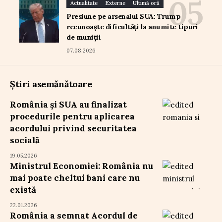
Actualitate
Externe
Ultimă oră
Presiune pe arsenalul SUA: Trump
recunoaște dificultăți la anumite tipuri
de muniții
07.08.2026
Știri asemănătoare
România și SUA au finalizat
procedurile pentru aplicarea
acordului privind securitatea
socială
19.05.2026
Ministrul Economiei: România nu
mai poate cheltui bani care nu
există
22.01.2026
România a semnat Acordul de