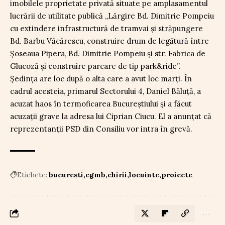
imobilele proprietate privată situate pe amplasamentul
lucrării de utilitate publică „Lărgire Bd. Dimitrie Pompeiu
cu extindere infrastructură de tramvai și străpungere
Bd. Barbu Văcărescu, construire drum de legătură între
Șoseaua Pipera, Bd. Dimitrie Pompeiu și str. Fabrica de
Glucoză și construire parcare de tip park&ride”.
Ședința are loc după o alta care a avut loc marți. În
cadrul acesteia, primarul Sectorului 4, Daniel Băluță, a
acuzat haos în termoficarea Bucureștiului și a făcut
acuzații grave la adresa lui Ciprian Ciucu. El a anunțat că
reprezentanții PSD din Consiliu vor intra în grevă.
Etichete:
bucuresti
cgmb
chirii
locuinte
proiecte