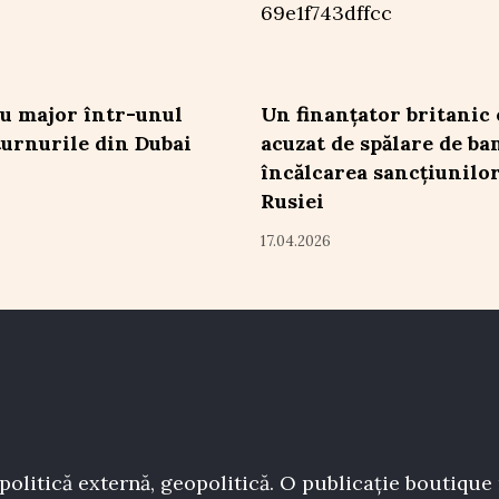
u major într-unul
Un finanțator britanic 
turnurile din Dubai
acuzat de spălare de ban
încălcarea sancțiunilo
Rusiei
17.04.2026
politică externă, geopolitică. O publicație boutique