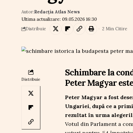
Autor:
Redacția Atlas News
Ultima actualizare: 09.05.2026 16:30
2 Min Citire
Distribuie
Schimbare la cond
Distribuie
Peter Magyar est
Peter Magyar a fost dese
Ungariei, după ce a prim
rezultat în urma alegerilo
Votul din Parlament a con
voturi pentru, 54 împotriv