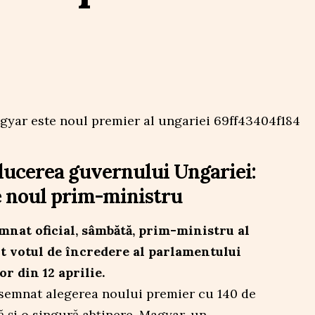
ucerea guvernului Ungariei:
e noul prim-ministru
mnat oficial, sâmbătă, prim-ministru al
it votul de încredere al parlamentului
r din 12 aprilie.
semnat alegerea noului premier cu 140 de
ă și o singură abținere. Magyar, un