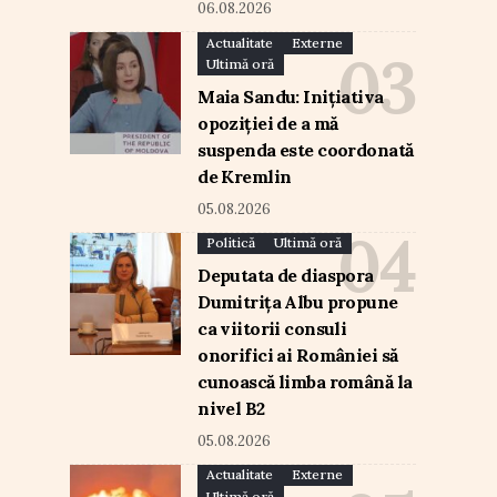
06.08.2026
Actualitate
Externe
Ultimă oră
Maia Sandu: Inițiativa
opoziției de a mă
suspenda este coordonată
de Kremlin
05.08.2026
Politică
Ultimă oră
Deputata de diaspora
Dumitrița Albu propune
ca viitorii consuli
onorifici ai României să
cunoască limba română la
nivel B2
05.08.2026
Actualitate
Externe
Ultimă oră