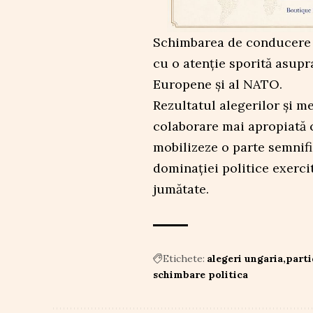
Schimbarea de conducere s
cu o atenție sporită asupr
Europene și al NATO.
Rezultatul alegerilor și me
colaborare mai apropiată c
mobilizeze o parte semnif
dominației politice exerci
jumătate.
Etichete:
alegeri ungaria
parti
schimbare politica