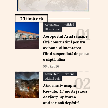
Ultimă oră
Actualitate
Politică
Ultimă oră
Aeroportul Arad rămâne
fără combustibil pentru
avioane, alimentarea
fiind suspendată de peste
o săptămână
06.08.2026
Actualitate
Externe
Ultimă oră
Atac masiv asupra
Kievului: 17 morți și zeci
de răniți, apărarea
antiaeriană depășită