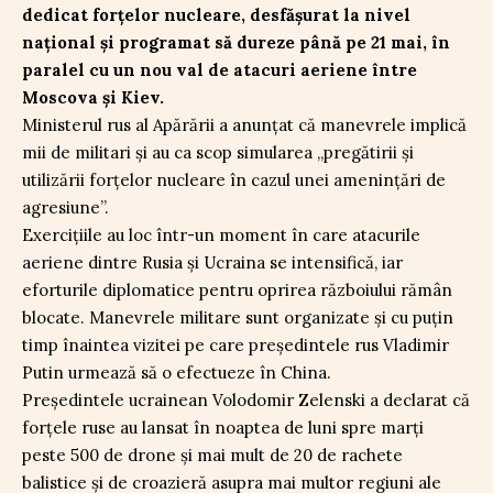
dedicat forțelor nucleare, desfășurat la nivel
național și programat să dureze până pe 21 mai, în
paralel cu un nou val de atacuri aeriene între
Moscova și Kiev.
Ministerul rus al Apărării a anunțat că manevrele implică
mii de militari și au ca scop simularea „pregătirii și
utilizării forțelor nucleare în cazul unei amenințări de
agresiune”.
Exercițiile au loc într-un moment în care atacurile
aeriene dintre Rusia și Ucraina se intensifică, iar
eforturile diplomatice pentru oprirea războiului rămân
blocate. Manevrele militare sunt organizate și cu puțin
timp înaintea vizitei pe care președintele rus Vladimir
Putin urmează să o efectueze în China.
Președintele ucrainean Volodomir Zelenski a declarat că
forțele ruse au lansat în noaptea de luni spre marți
peste 500 de drone și mai mult de 20 de rachete
balistice și de croazieră asupra mai multor regiuni ale