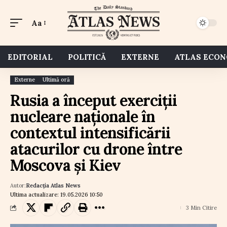
Aa
EDITORIAL
POLITICĂ
EXTERNE
ATLAS ECO
Externe
Ultimă oră
Rusia a început exerciții
nucleare naționale în
contextul intensificării
atacurilor cu drone între
Moscova și Kiev
Autor:
Redacția Atlas News
Ultima actualizare: 19.05.2026 10:50
3 Min Citire