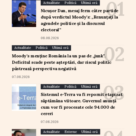
Actualitate
Politică
Ultimă oră
Nicușor Dan, mesaj ferm către partide
după verdictul Moody’s: „Renunțați la
agendele politice și la discursul
electoral”
08.08.2026
Actualitate
Politică
Ultimă oră
Moody’s menține România la un pas de „junk”.
Deficitul scade peste așteptări, dar riscul politic
păstrează perspectiva negativă
07.08.2026
Actualitate
Politică
Ultimă oră
Sistemul e-Terra va fi repornit etapizat
săptămâna viitoare. Guvernul anunță
cum vor fi procesate cele 94.000 de
cereri
07.08.2026
Actualitate
Externe
Ultimă oră