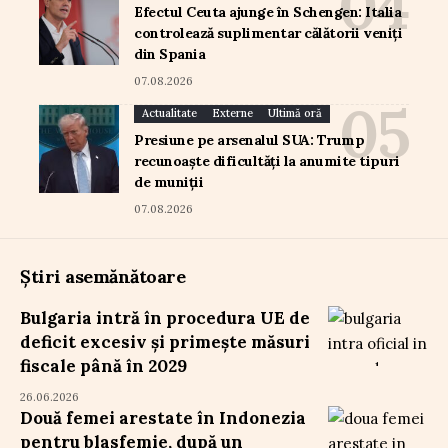
Efectul Ceuta ajunge în Schengen: Italia
controlează suplimentar călătorii veniți
din Spania
07.08.2026
Actualitate
Externe
Ultimă oră
Presiune pe arsenalul SUA: Trump
recunoaște dificultăți la anumite tipuri
de muniții
07.08.2026
Știri asemănătoare
Bulgaria intră în procedura UE de
deficit excesiv și primește măsuri
fiscale până în 2029
26.06.2026
Două femei arestate în Indonezia
pentru blasfemie, după un