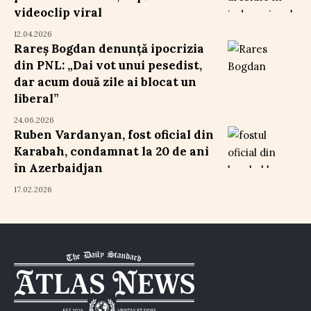
videoclip viral
12.04.2026
Rareș Bogdan denunță ipocrizia
din PNL: „Dai vot unui pesedist,
dar acum două zile ai blocat un
liberal”
24.06.2026
Ruben Vardanyan, fost oficial din
Karabah, condamnat la 20 de ani
în Azerbaidjan
17.02.2026