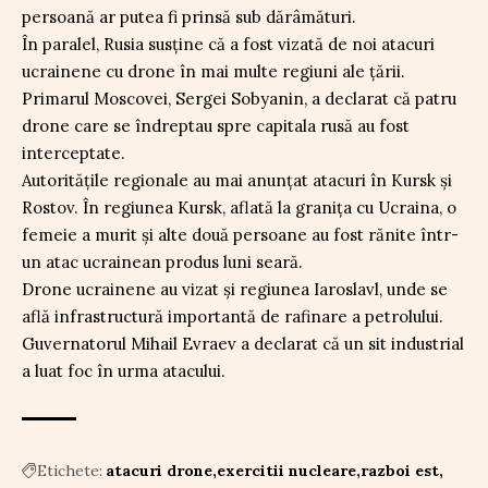
persoană ar putea fi prinsă sub dărâmături.
În paralel, Rusia susține că a fost vizată de noi atacuri
ucrainene cu drone în mai multe regiuni ale țării.
Primarul Moscovei, Sergei Sobyanin, a declarat că patru
drone care se îndreptau spre capitala rusă au fost
interceptate.
Autoritățile regionale au mai anunțat atacuri în Kursk și
Rostov. În regiunea Kursk, aflată la granița cu Ucraina, o
femeie a murit și alte două persoane au fost rănite într-
un atac ucrainean produs luni seară.
Drone ucrainene au vizat și regiunea Iaroslavl, unde se
află infrastructură importantă de rafinare a petrolului.
Guvernatorul Mihail Evraev a declarat că un sit industrial
a luat foc în urma atacului.
Etichete:
atacuri drone
exercitii nucleare
razboi est