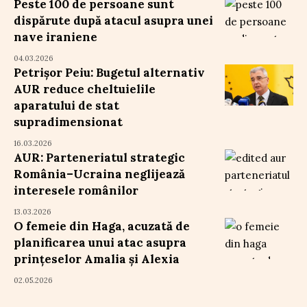
Peste 100 de persoane sunt
dispărute după atacul asupra unei
nave iraniene
04.03.2026
Petrișor Peiu: Bugetul alternativ
AUR reduce cheltuielile
aparatului de stat
supradimensionat
16.03.2026
AUR: Parteneriatul strategic
România–Ucraina neglijează
interesele românilor
13.03.2026
O femeie din Haga, acuzată de
planificarea unui atac asupra
prințeselor Amalia și Alexia
02.05.2026