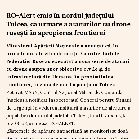
RO-Alert emis în nordul județului
Tulcea, ca urmare a atacurilor cu drone
rusești în apropierea frontierei
Ministerul Apărării Naționale a anunțat că, în
primele ore ale zilei de marți, 7 aprilie, forțele
Federației Ruse au executat o nouă serie de atacuri
cu drone asupra unor obiective civile și de
infrastructură din Ucraina, în proximitatea
frontierei, în zona de nord a județului Tulcea.
Potrivit MApN, Centrul Național Militar de Comandă
(nucleu) a notificat Inspectoratul General pentru Situații
de Urgență în vederea instituirii măsurilor de alertare a
populației din nordul județului Tulcea, fiind transmis, la
ora 00:58, un mesaj RO-ALERT.
„Sistemele de apărare antiaeriană au monitorizat două
ținte aeriene care au evoluat în zona de frontieră, fără