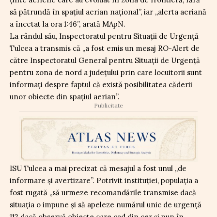
să pătrundă în spațiul aerian național”, iar „alerta aeriană
a încetat la ora 1:46”, arată MApN.
La rândul său, Inspectoratul pentru Situații de Urgență
Tulcea a transmis că „a fost emis un mesaj RO-Alert de
către Inspectoratul General pentru Situații de Urgență
pentru zona de nord a județului prin care locuitorii sunt
informați despre faptul că există posibilitatea căderii
unor obiecte din spațiul aerian”.
Publicitate
ISU Tulcea a mai precizat că mesajul a fost unul „de
informare și avertizare”. Potrivit instituției, populația a
fost rugată „să urmeze recomandările transmise dacă
situația o impune și să apeleze numărul unic de urgență
112 dacă observă obiecte care cad din cer și pun în