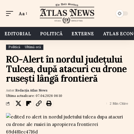
Aa
EDITORIAL
POLITICĂ
EXTERNE
ATLAS ECO
Politică
Ultimă oră
RO-Alert în nordul județului
Tulcea, după atacuri cu drone
rusești lângă frontieră
Autor:
Redacția Atlas News
Ultima actualizare: 07.04.2026 06:10
2 Min Citire