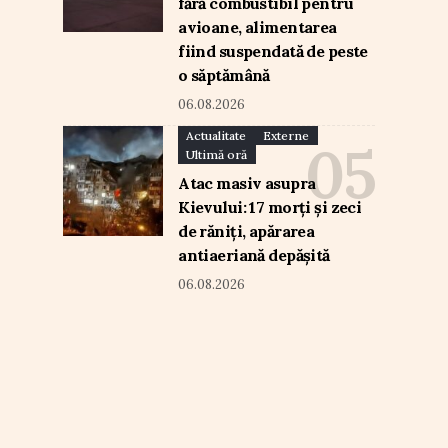
fără combustibil pentru
avioane, alimentarea
fiind suspendată de peste
o săptămână
06.08.2026
Actualitate
Externe
Ultimă oră
Atac masiv asupra
Kievului: 17 morți și zeci
de răniți, apărarea
antiaeriană depășită
06.08.2026