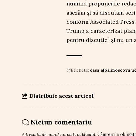
numind propunerile redact
așezăm și să discutăm serio
conform Associated Press.
Trump a caracterizat plan
pentru discuție” și nu un 
Etichete:
casa alba
moscova uc
Distribuie acest articol
Niciun comentariu
Adresa ta de email nu va fi publicată.
Câmpurile obligat