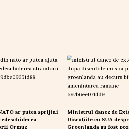
 NATO ar putea sprijini
Ministrul danez de Ext
redeschiderea
Discuțiile cu SUA desp
orii Ormuz
Groenlanda au fost pozi