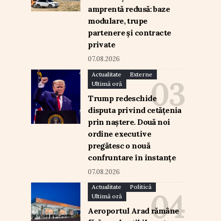
amprentă redusă: baze
modulare, trupe
partenere și contracte
private
07.08.2026
Actualitate
Externe
Ultimă oră
Trump redeschide
disputa privind cetățenia
prin naștere. Două noi
ordine executive
pregătesc o nouă
confruntare în instanțe
07.08.2026
Actualitate
Politică
Ultimă oră
Aeroportul Arad rămâne