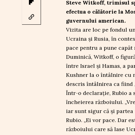
Steve Witkoff, trimisul s
efectua o călătorie la M
guvernului american.
Vizita are loc pe fondul u
Ucraina și Rusia, în conte
pace pentru a pune capăt 
Duminică, Witkoff, o figur
între Israel și Hamas, a pa
Kushner la o întâlnire cu 
descris întâlnirea ca fiind
Într-o declarație, Rubio a 
încheierea războiului. „Vre
iar sunt sigur că și partea
Rubio. „Ei vor pace. Dar es
războiului care să lase Uc