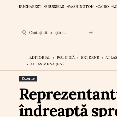
BUCHAREST
BRUSSELS
WASHINGTON
CAIRO
L
EDITORIAL
POLITICĂ
EXTERNE
ATLA
ATLAS MENA (EN)
Externe
Reprezentantu
îndreaptă spr