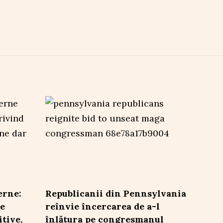
erne:
Republicanii din Pennsylvania
re
reînvie încercarea de a-l
tive,
înlătura pe congresmanul