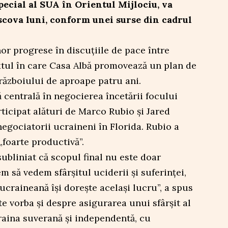
pecial al SUA în Orientul Mijlociu, va
oscova luni, conform unei surse din cadrul
nor progrese în discuțiile de pace între
xtul în care Casa Albă promovează un plan de
războiului de aproape patru ani.
ă centrală în negocierea încetării focului
rticipat alături de Marco Rubio și Jared
negociatorii ucraineni în Florida. Rubio a
 „foarte productivă”.
subliniat că scopul final nu este doar
m să vedem sfârșitul uciderii și suferinței,
 ucraineană își dorește același lucru”, a spus
te vorba și despre asigurarea unui sfârșit al
raina suverană și independentă, cu