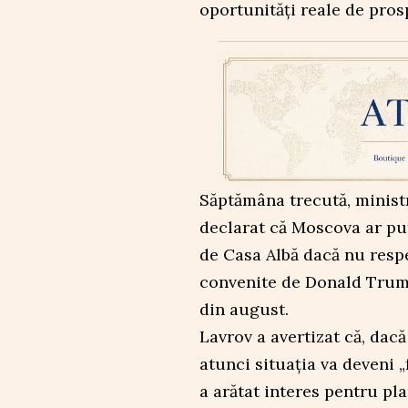
oportunități reale de prosp
Săptămâna trecută, ministr
declarat că Moscova ar pu
de Casa Albă dacă nu respec
convenite de Donald Trump
din august.
Lavrov a avertizat că, dacă
atunci situația va deveni 
a arătat interes pentru pl