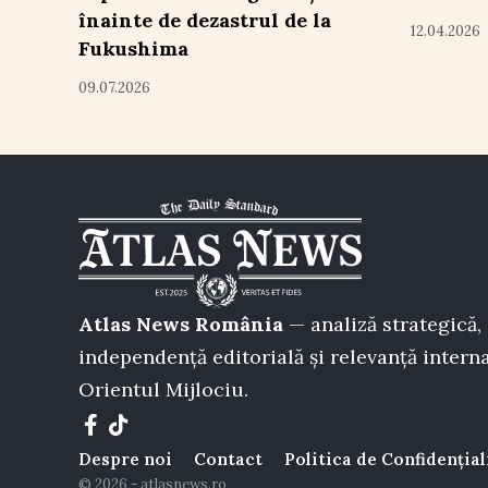
înainte de dezastrul de la
12.04.2026
Fukushima
09.07.2026
Atlas News România
— analiză strategică, 
independență editorială și relevanță interna
Orientul Mijlociu.
Despre noi
Contact
Politica de Confidențial
© 2026 - atlasnews.ro