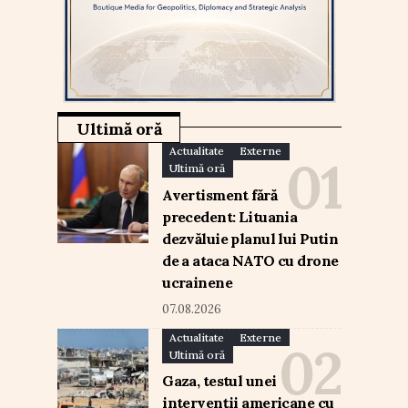
Ultimă oră
Actualitate
Externe
Ultimă oră
Avertisment fără
precedent: Lituania
dezvăluie planul lui Putin
de a ataca NATO cu drone
ucrainene
07.08.2026
Actualitate
Externe
Ultimă oră
Gaza, testul unei
intervenții americane cu