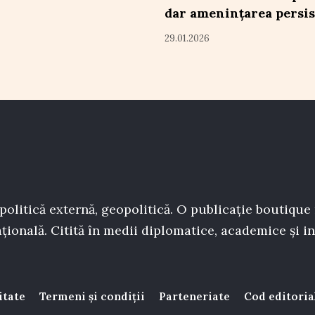
dar amenințarea persis
29.01.2026
politică externă, geopolitică. O publicație boutique
țională. Citită în medii diplomatice, academice și in
itate
Termeni și condiții
Parteneriate
Cod editoria