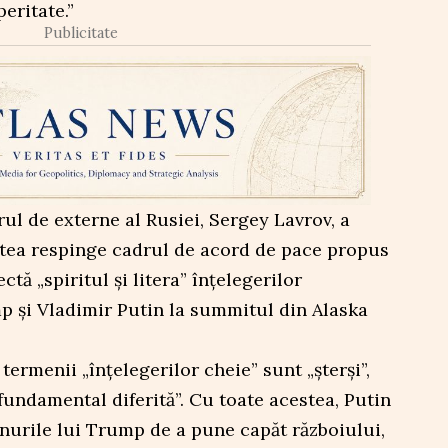
eritate.”
Publicitate
ul de externe al Rusiei, Sergey Lavrov, a
tea respinge cadrul de acord de pace propus
tă „spiritul și litera” înțelegerilor
 și Vladimir Putin la summitul din Alaska
 termenii „înțelegerilor cheie” sunt „șterși”,
„fundamental diferită”. Cu toate acestea, Putin
anurile lui Trump de a pune capăt războiului,