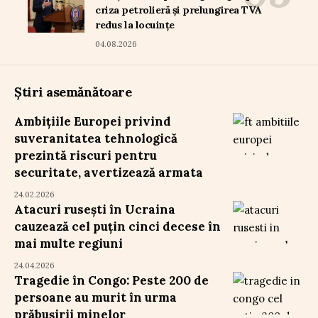
criza petrolieră și prelungirea TVA
redus la locuințe
04.08.2026
Știri asemănătoare
Ambițiile Europei privind
suveranitatea tehnologică
prezintă riscuri pentru
securitate, avertizează armata
24.02.2026
Atacuri rusești în Ucraina
cauzează cel puțin cinci decese în
mai multe regiuni
24.04.2026
Tragedie în Congo: Peste 200 de
persoane au murit în urma
prăbușirii minelor