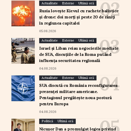
Actualitate
Externe
Ultimă oră
Rusia lovește Kievul cu rachete balistice
și drone: doi morți și peste 20 de răniți
în regiunea capitalei
05.08.2026
Actualitate
Externe
Ultimă oră
Israel și Liban reiau negocierile mediate
de SUA, discuțiile de la Roma putând
influența securitatea regională
04.08.2026
Actualitate
Externe
Ultimă oră
SUA discută cu România reconfigurarea
prezenței militare americane.
Pentagonul pregătește noua postură
pentru Europa
04.08.2026
Politică
Ultimă oră
Nicușor Dan a promulgat legea privind