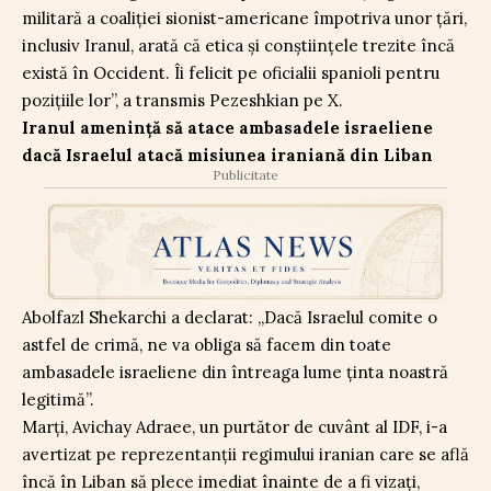
militară a coaliției sionist-americane împotriva unor țări,
inclusiv Iranul, arată că etica și conștiințele trezite încă
există în Occident. Îi felicit pe oficialii spanioli pentru
pozițiile lor”, a transmis Pezeshkian pe X.
Iranul amenință să atace ambasadele israeliene
dacă Israelul atacă misiunea iraniană din Liban
Publicitate
Abolfazl Shekarchi a declarat: „Dacă Israelul comite o
astfel de crimă, ne va obliga să facem din toate
ambasadele israeliene din întreaga lume ținta noastră
legitimă”.
Marți, Avichay Adraee, un purtător de cuvânt al IDF, i-a
avertizat pe reprezentanții regimului iranian care se află
încă în Liban să plece imediat înainte de a fi vizați,