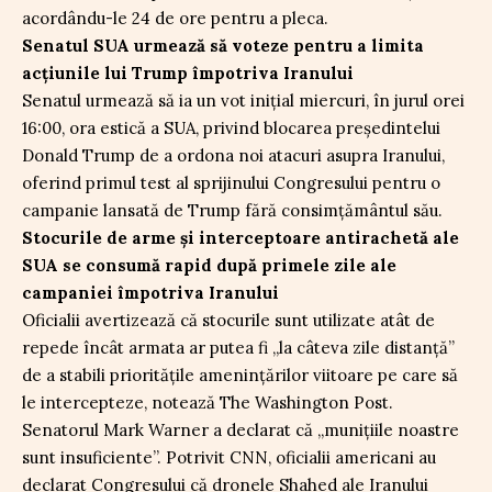
acordându-le 24 de ore pentru a pleca.
Senatul SUA urmează să voteze pentru a limita
acțiunile lui Trump împotriva Iranului
Senatul urmează să ia un vot inițial miercuri, în jurul orei
16:00, ora estică a SUA, privind blocarea președintelui
Donald Trump de a ordona noi atacuri asupra Iranului,
oferind primul test al sprijinului Congresului pentru o
campanie lansată de Trump fără consimțământul său.
Stocurile de arme și interceptoare antirachetă ale
SUA se consumă rapid după primele zile ale
campaniei împotriva Iranului
Oficialii avertizează că stocurile sunt utilizate atât de
repede încât armata ar putea fi „la câteva zile distanță”
de a stabili prioritățile amenințărilor viitoare pe care să
le intercepteze, notează The Washington Post.
Senatorul Mark Warner a declarat că „munițiile noastre
sunt insuficiente”. Potrivit CNN, oficialii americani au
declarat Congresului că dronele Shahed ale Iranului