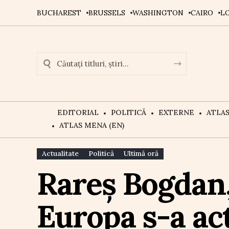
BUCHAREST
BRUSSELS
WASHINGTON
CAIRO
L
EDITORIAL
POLITICĂ
EXTERNE
ATLA
ATLAS MENA (EN)
Actualitate
Politică
Ultimă oră
Rareș Bogdan,
Europa s-a ac