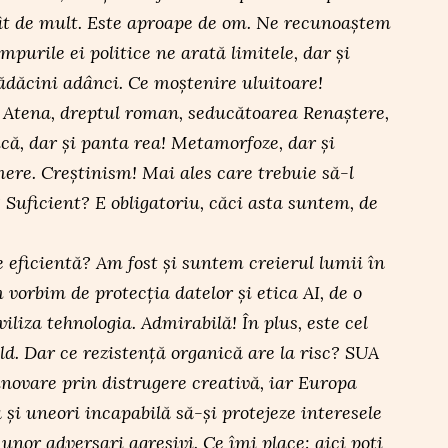
tât de mult. Este aproape de om. Ne recunoaștem
mpurile ei politice ne arată limitele, dar și
rădăcini adânci. Ce moștenire uluitoare!
 Atena, dreptul roman, seducătoarea Renaștere,
că, dar și panta rea! Metamorfoze, dar și
mere. Creștinism! Mai ales care trebuie să-l
uficient? E obligatoriu, căci asta suntem, de
eficientă? Am fost și suntem creierul lumii în
vorbim de protecția datelor și etica AI, de o
iliza tehnologia. Admirabilă! În plus, este cel
ld. Dar ce rezistență organică are la risc? SUA
inovare prin distrugere creativă, iar Europa
ă și uneori incapabilă să-și protejeze interesele
unor adversari agresivi. Ce îmi place: aici poți