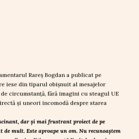
amentarul Rareș Bogdan a publicat pe
re iese din tiparul obișnuit al mesajelor
ri de circumstanță, fără imagini cu steagul UE
directă și uneori incomodă despre starea
cinant, dar și mai frustrant proiect de pe
ât de mult. Este aproape un om. Nu recunoaștem