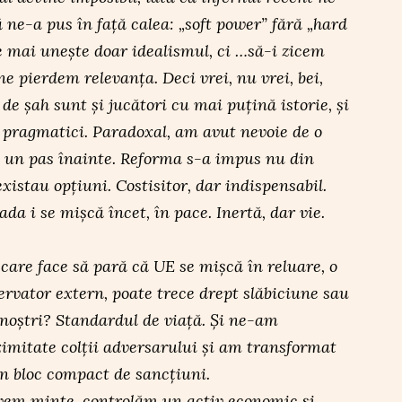
ă ne-a pus în față calea: „soft power” fără „hard
 mai unește doar idealismul, ci …să-i zicem
ne pierdem relevanța. Deci vrei, nu vrei, bei,
de șah sunt și jucători cu mai puțină istorie, și
e pragmatici. Paradoxal, am avut nevoie de o
m un pas înainte. Reforma s-a impus nu din
xistau opțiuni. Costisitor, dar indispensabil.
da i se mișcă încet, în pace. Inertă, dar vie.
ă care face să pară că UE se mișcă în reluare, o
ervator extern, poate trece drept slăbiciune sau
noștri? Standardul de viață. Și ne-am
ximitate colții adversarului și am transformat
un bloc compact de sancțiuni.
avem minte, controlăm un activ economic și