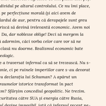
ndividul pe altarul controlului. Ce nu îmi place,
d pe perfecțiune morală (și aici avem de
ardul de aur, pentru că derapajele sunt greu
 riscă să devină irelevantă economic. Avem noi
i. Da, dar noblesse oblige! Deci să mergem la
ă adormim, căci vorba celor care vor să ne
clasă nu doarme. Realismul economic bate
eologic.
a traversat infernul ca să se trezească. Nu s-
nie, ci pe ruinele imperiilor care s-au devorat
 cu declarația lui Schuman? A apărut un
raumelor istorice transformat în pact
? Sfârșim concediul geopolitic. Ne trezim.
uritatea către SUA și energia către Rusia,
ul devine imposibil, iată că infernul recent ne-