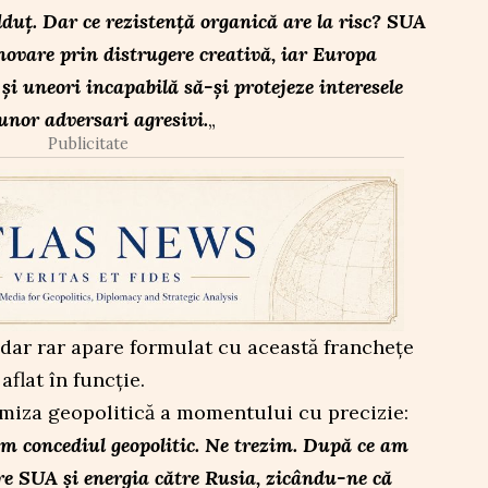
lduț. Dar ce rezistență organică are la risc? SUA
novare prin distrugere creativă, iar Europa
 și uneori incapabilă să-și protejeze interesele
unor adversari agresivi.
„
Publicitate
 dar rar apare formulat cu această franchețe
flat în funcție.
 miza geopolitică a momentului cu precizie:
 concediul geopolitic. Ne trezim. După ce am
re SUA și energia către Rusia, zicându-ne că