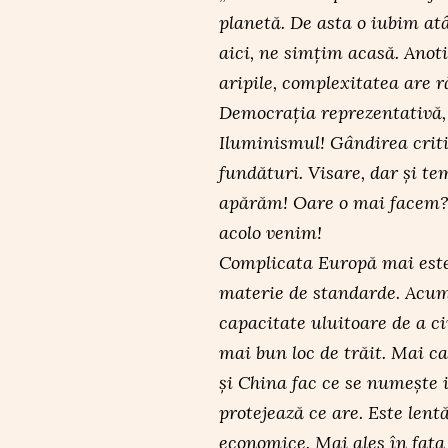
planetă. De asta o iubim a
aici, ne simțim acasă. Anoti
aripile, complexitatea are 
Democrația reprezentativă,
Iluminismul! Gândirea criti
fundături. Visare, dar și te
apărăm! Oare o mai facem? S
acolo venim!
Complicata Europă mai este 
materie de standarde. Acum 
capacitate uluitoare de a civ
mai bun loc de trăit. Mai ca
și China fac ce se numește 
protejează ce are. Este lent
economice. Mai ales în fața 