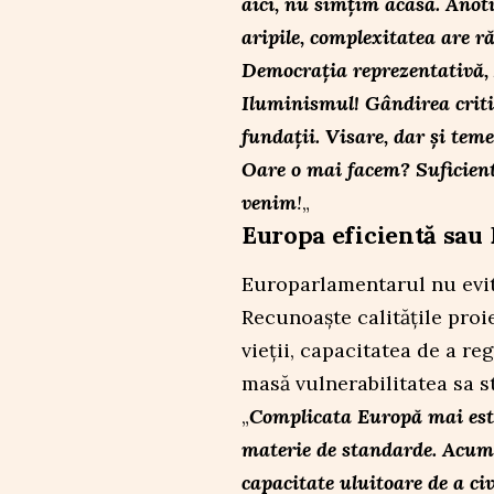
aici, nu simțim acasă. Anotim
aripile, complexitatea are r
Democrația reprezentativă, 
Iluminismul! Gândirea critic
fundații. Visare, dar și tem
Oare o mai facem? Suficient?
venim
!
„
Europa eficientă sau
Europarlamentarul nu evit
Recunoaște calitățile proi
vieții, capacitatea de a r
masă vulnerabilitatea sa s
„
Complicata Europă mai este
materie de standarde. Acum v
capacitate uluitoare de a civ