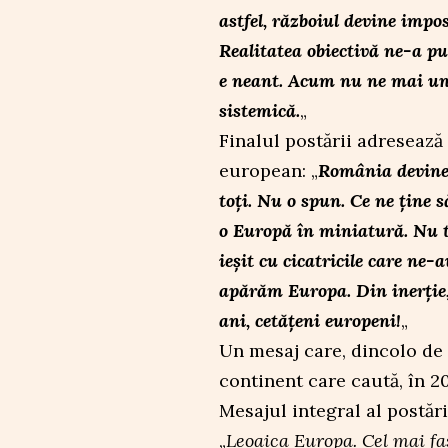
astfel, războiul devine impos
Realitatea obiectivă ne-a pu
e neant. Acum nu ne mai une
sistemică.
„
Finalul postării adresează
european: „
România devine 
toți. Nu o spun. Ce ne ține 
o Europă în miniatură. Nu 
ieșit cu cicatricile care ne
apărăm Europa. Din inerție, 
ani, cetățeni europeni!
„
Un mesaj care, dincolo de r
continent care caută, în 20
Mesajul integral al postări
„
Leoaica Europa. Cel mai fas