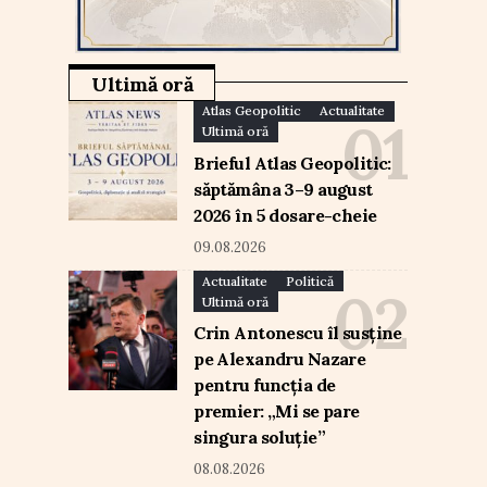
Ultimă oră
Atlas Geopolitic
Actualitate
Ultimă oră
Brieful Atlas Geopolitic:
săptămâna 3–9 august
2026 în 5 dosare-cheie
09.08.2026
Actualitate
Politică
Ultimă oră
Crin Antonescu îl susține
pe Alexandru Nazare
pentru funcția de
premier: „Mi se pare
singura soluție”
08.08.2026