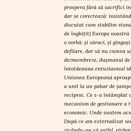
prospera fără să sacrifici i
dar se corectează: insistân
discutat cum stabilim stand
de înghițit) Europa noastră
o vorbă: și săraci, și gingaș
defilare, dar să nu cumva s
dezmembreze, dușmanul de 
întotdeauna entuziasmul id
Uniunea Europeană aproape 
a unit la un pahar de șampa
reciproc. Ce s-a întâmplat
mecanism de gestionare a t
economic. Unde suntem acum
După ce am externalizat sec
zicându-ne că astfel, război