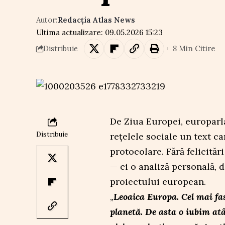
Autor:
Redacția Atlas News
Ultima actualizare: 09.05.2026 15:23
8 Min Citire
Distribuie
De Ziua Europei, europarl
Distribuie
rețelele sociale un text ca
protocolare. Fără felicită
— ci o analiză personală, 
proiectului european.
„
Leoaica Europa. Cel mai fas
planetă. De asta o iubim at