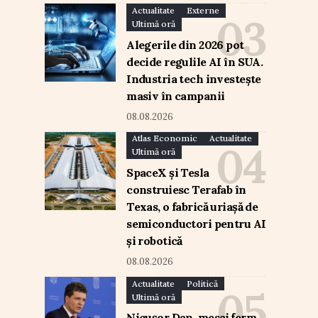
Actualitate
Externe
Ultimă oră
Alegerile din 2026 pot
decide regulile AI în SUA.
Industria tech investește
masiv în campanii
08.08.2026
Atlas Economic
Actualitate
Ultimă oră
SpaceX și Tesla
construiesc Terafab în
Texas, o fabrică uriașă de
semiconductori pentru AI
și robotică
08.08.2026
Actualitate
Politică
Ultimă oră
Nicușor Dan, mesaj ferm