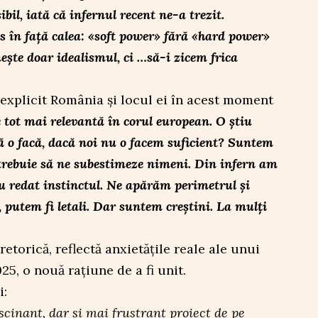
ibil, iată că infernul recent ne-a trezit.
s în față calea: «soft power» fără «hard power»
ște doar idealismul, ci …să-i zicem frica
 explicit România și locul ei în acest moment
tot mai relevantă în corul european. O știu
să o facă, dacă noi nu o facem suficient? Suntem
trebuie să ne subestimeze nimeni. Din infern am
-au redat instinctul. Ne apărăm perimetrul și
putem fi letali. Dar suntem creștini. La mulți
etorică, reflectă anxietățile reale ale unui
25, o nouă rațiune de a fi unit.
i:
cinant, dar și mai frustrant proiect de pe