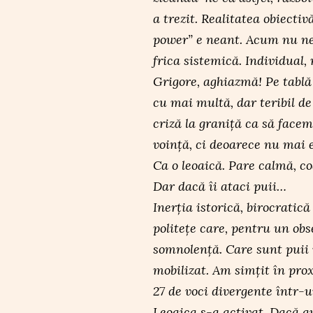
a trezit. Realitatea obiectiv
power” e neant. Acum nu ne
frica sistemică. Individual, 
Grigore, aghiazmă! Pe tablă 
cu mai multă, dar teribil d
criză la graniță ca să face
voință, ci deoarece nu mai e
Ca o leoaică. Pare calmă, coa
Dar dacă îi ataci puii…
Inerția istorică, birocratic
politețe care, pentru un obs
somnolență. Care sunt puii 
mobilizat. Am simțit în pro
27 de voci divergente într-
Leoaica s-a activat. Dacă 