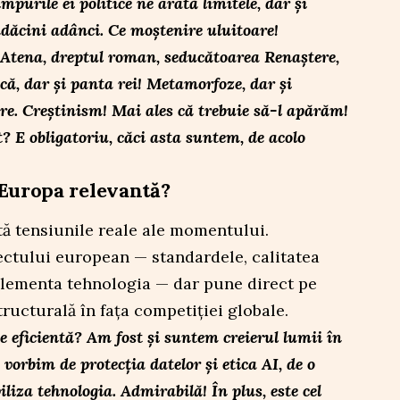
purile ei politice ne arată limitele, dar și
ădăcini adânci. Ce moștenire uluitoare!
Atena, dreptul roman, seducătoarea Renaștere,
ă, dar și panta rei! Metamorfoze, dar și
ere. Creștinism! Mai ales că trebuie să-l apărăm!
 E obligatoriu, căci asta suntem, de acolo
 Europa relevantă?
ă tensiunile reale ale momentului.
ectului european — standardele, calitatea
eglementa tehnologia — dar pune direct pe
tructurală în fața competiției globale.
 eficientă? Am fost și suntem creierul lumii în
orbim de protecția datelor și etica AI, de o
iliza tehnologia. Admirabilă! În plus, este cel