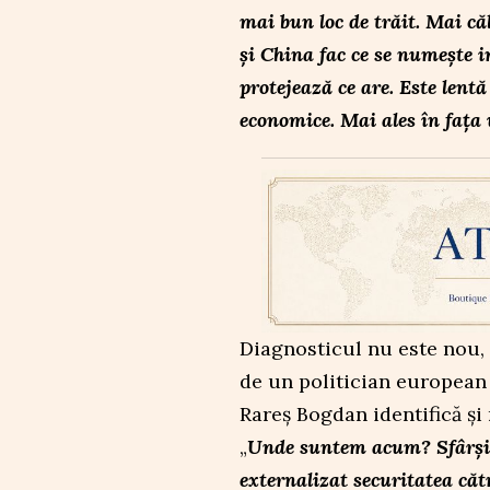
mai bun loc de trăit. Mai că
și China fac ce se numește i
protejează ce are. Este lentă
economice. Mai ales în fața 
Diagnosticul nu este nou,
de un politician european a
Rareș Bogdan identifică și
„
Unde suntem acum? Sfârșim
externalizat securitatea căt