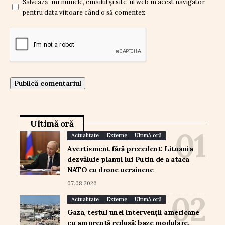
Salvează-mi numele, emailul și site-ul web în acest navigator
pentru data viitoare când o să comentez.
Ultimă oră
Actualitate
Externe
Ultimă oră
Avertisment fără precedent: Lituania
dezvăluie planul lui Putin de a ataca
NATO cu drone ucrainene
07.08.2026
Actualitate
Externe
Ultimă oră
Gaza, testul unei intervenții americane
cu amprentă redusă: baze modulare,