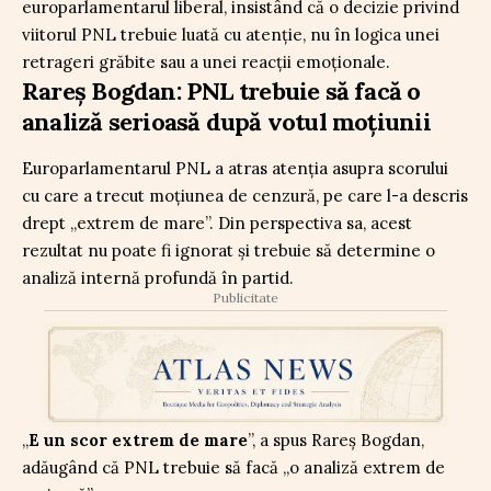
europarlamentarul liberal, insistând că o decizie privind
viitorul PNL trebuie luată cu atenție, nu în logica unei
retrageri grăbite sau a unei reacții emoționale.
Rareș Bogdan: PNL trebuie să facă o
analiză serioasă după votul moțiunii
Europarlamentarul PNL a atras atenția asupra scorului
cu care a trecut moțiunea de cenzură, pe care l-a descris
drept „extrem de mare”. Din perspectiva sa, acest
rezultat nu poate fi ignorat și trebuie să determine o
analiză internă profundă în partid.
Publicitate
„
E un scor extrem de mare
”, a spus Rareș Bogdan,
adăugând că PNL trebuie să facă „o analiză extrem de