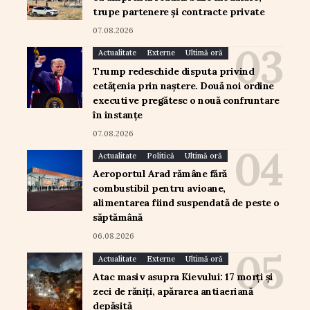
trupe partenere și contracte private
07.08.2026
Actualitate
Externe
Ultimă oră
Trump redeschide disputa privind
cetățenia prin naștere. Două noi ordine
executive pregătesc o nouă confruntare
în instanțe
07.08.2026
Actualitate
Politică
Ultimă oră
Aeroportul Arad rămâne fără
combustibil pentru avioane,
alimentarea fiind suspendată de peste o
săptămână
06.08.2026
Actualitate
Externe
Ultimă oră
Atac masiv asupra Kievului: 17 morți și
zeci de răniți, apărarea antiaeriană
depășită