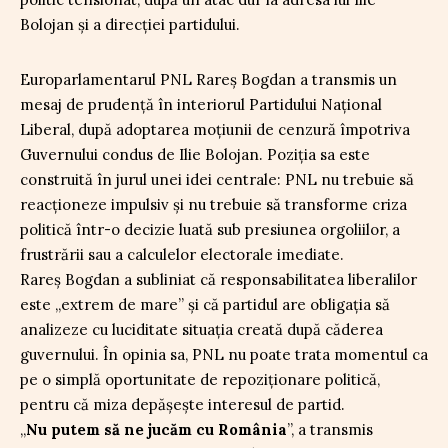
Europarlamentarul PNL Rareș Bogdan a transmis un
mesaj de prudență în interiorul Partidului Național
Liberal, după adoptarea moțiunii de cenzură împotriva
Guvernului condus de Ilie Bolojan. Poziția sa este
construită în jurul unei idei centrale: PNL nu trebuie să
reacționeze impulsiv și nu trebuie să transforme criza
politică într-o decizie luată sub presiunea orgoliilor, a
frustrării sau a calculelor electorale imediate.
Rareș Bogdan a subliniat că responsabilitatea liberalilor
este „extrem de mare” și că partidul are obligația să
analizeze cu luciditate situația creată după căderea
guvernului. În opinia sa, PNL nu poate trata momentul ca
pe o simplă oportunitate de repoziționare politică,
pentru că miza depășește interesul de partid.
„
Nu putem să ne jucăm cu România
”, a transmis