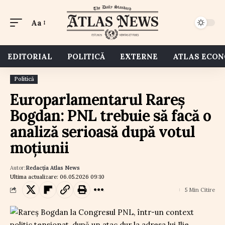
Aa
EDITORIAL
POLITICĂ
EXTERNE
ATLAS ECO
Politică
Europarlamentarul Rareș
Bogdan: PNL trebuie să facă o
analiză serioasă după votul
moțiunii
Autor:
Redacția Atlas News
Ultima actualizare: 06.05.2026 09:10
5 Min Citire