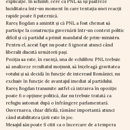
explicație. În schimb, cere ca PNL să își păstreze
luciditatea într-un moment în care tentația unei reacții
rapide poate fi puternică.
Rareș Bogdan a amintit și că PNL a fost chemat să
participe la construcția guvernării într-un context politic
dificil și că partidul a primit mandatul de prim-ministru.
Pentru el, acest fapt nu poate fi ignorat atunci când
liberalii discută următorii pași.
Poziția sa este, în esență, una de echilibru: PNL trebuie
să analizeze rezultatul moțiunii, să înțeleagă gravitatea
votului și să decidă în funcție de interesul României, nu
exclusiv în funcție de avantajul imediat al partidului.
Rareș Bogdan transmite astfel că intrarea în opoziție
poate fi o opțiune politică, dar nu trebuie tratată ca
refugiu automat după o înfrângere parlamentară.
Guvernarea, chiar dificilă, rămâne importantă atunci
când stabilitatea țării este în joc.
Mesajul său poate fi citit ca o încercare de a tempera