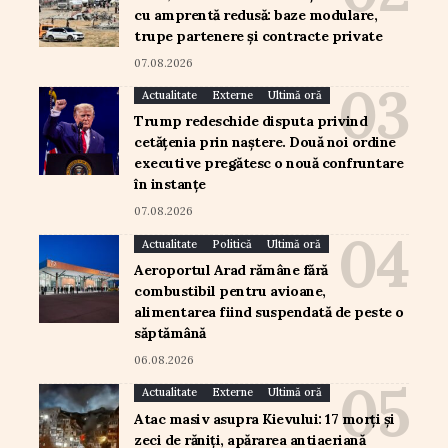
cu amprentă redusă: baze modulare,
trupe partenere și contracte private
07.08.2026
Actualitate
Externe
Ultimă oră
Trump redeschide disputa privind
cetățenia prin naștere. Două noi ordine
executive pregătesc o nouă confruntare
în instanțe
07.08.2026
Actualitate
Politică
Ultimă oră
Aeroportul Arad rămâne fără
combustibil pentru avioane,
alimentarea fiind suspendată de peste o
săptămână
06.08.2026
Actualitate
Externe
Ultimă oră
Atac masiv asupra Kievului: 17 morți și
zeci de răniți, apărarea antiaeriană