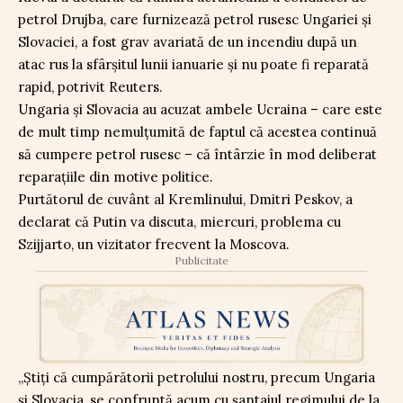
petrol Drujba, care furnizează petrol rusesc Ungariei și
Slovaciei, a fost grav avariată de un incendiu după un
atac rus la sfârșitul lunii ianuarie și nu poate fi reparată
rapid, potrivit Reuters.
Ungaria și Slovacia au acuzat ambele Ucraina – care este
de mult timp nemulțumită de faptul că acestea continuă
să cumpere petrol rusesc – că întârzie în mod deliberat
reparațiile din motive politice.
Purtătorul de cuvânt al Kremlinului, Dmitri Peskov, a
declarat că Putin va discuta, miercuri, problema cu
Szijjarto, un vizitator frecvent la Moscova.
Publicitate
„Știți că cumpărătorii petrolului nostru, precum Ungaria
și Slovacia, se confruntă acum cu șantajul regimului de la