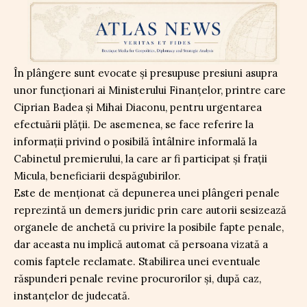
În plângere sunt evocate și presupuse presiuni asupra
unor funcționari ai Ministerului Finanțelor, printre care
Ciprian Badea și Mihai Diaconu, pentru urgentarea
efectuării plății. De asemenea, se face referire la
informații privind o posibilă întâlnire informală la
Cabinetul premierului, la care ar fi participat și frații
Micula, beneficiarii despăgubirilor.
Este de menționat că depunerea unei plângeri penale
reprezintă un demers juridic prin care autorii sesizează
organele de anchetă cu privire la posibile fapte penale,
dar aceasta nu implică automat că persoana vizată a
comis faptele reclamate. Stabilirea unei eventuale
răspunderi penale revine procurorilor și, după caz,
instanțelor de judecată.