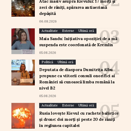
Atac masiv asupra Kievului: 17 morți și
zeci de răniți, apărarea antiaeriană
depășită
06.08.2026
Actualitate
Externe
Ultimă oră
Maia Sandu: Inițiativa opoziției de a mă
suspenda este coordonată de Kremlin
05.08.2026
Politică
Ultimă oră
Deputata de diaspora Dumitrița Albu
propune ca viitorii consuli onorifici ai
României să cunoască limba română la
nivel B2
05.08.2026
Actualitate
Externe
Ultimă oră
Rusia lovește Kievul cu rachete balistice
și drone: doi morți și peste 20 de răniți
în regiunea capitalei