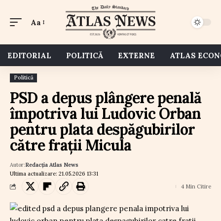
Aa
EDITORIAL
POLITICĂ
EXTERNE
ATLAS ECO
Politică
PSD a depus plângere penală
împotriva lui Ludovic Orban
pentru plata despăgubirilor
către frații Micula
Autor:
Redacția Atlas News
Ultima actualizare: 21.05.2026 13:31
4 Min Citire