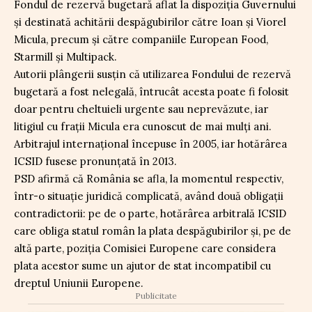
Fondul de rezervă bugetară aflat la dispoziția Guvernului
și destinată achitării despăgubirilor către Ioan și Viorel
Micula, precum și către companiile European Food,
Starmill și Multipack.
Autorii plângerii susțin că utilizarea Fondului de rezervă
bugetară a fost nelegală, întrucât acesta poate fi folosit
doar pentru cheltuieli urgente sau neprevăzute, iar
litigiul cu frații Micula era cunoscut de mai mulți ani.
Arbitrajul internațional începuse în 2005, iar hotărârea
ICSID fusese pronunțată în 2013.
PSD afirmă că România se afla, la momentul respectiv,
într-o situație juridică complicată, având două obligații
contradictorii: pe de o parte, hotărârea arbitrală ICSID
care obliga statul român la plata despăgubirilor și, pe de
altă parte, poziția Comisiei Europene care considera
plata acestor sume un ajutor de stat incompatibil cu
dreptul Uniunii Europene.
Publicitate