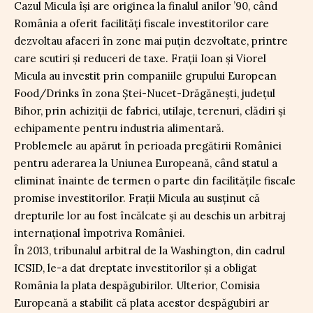
Cazul Micula își are originea la finalul anilor ’90, când
România a oferit facilități fiscale investitorilor care
dezvoltau afaceri în zone mai puțin dezvoltate, printre
care scutiri și reduceri de taxe. Frații Ioan și Viorel
Micula au investit prin companiile grupului European
Food/Drinks în zona Ștei-Nucet-Drăgănești, județul
Bihor, prin achiziții de fabrici, utilaje, terenuri, clădiri și
echipamente pentru industria alimentară.
Problemele au apărut în perioada pregătirii României
pentru aderarea la Uniunea Europeană, când statul a
eliminat înainte de termen o parte din facilitățile fiscale
promise investitorilor. Frații Micula au susținut că
drepturile lor au fost încălcate și au deschis un arbitraj
internațional împotriva României.
În 2013, tribunalul arbitral de la Washington, din cadrul
ICSID, le-a dat dreptate investitorilor și a obligat
România la plata despăgubirilor. Ulterior, Comisia
Europeană a stabilit că plata acestor despăgubiri ar