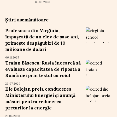
05.08.2026
Știri asemănătoare
Profesoara din Virginia,
împușcată de un elev de șase ani,
primește despăgubiri de 10
milioane de dolari
06.11.2025
Traian Băsescu: Rusia încearcă să
evalueze capacitatea de ripostă a
României prin testul cu roiul
26.07.2026
Ilie Bolojan preia conducerea
Ministerului Energiei și anunță
măsuri pentru reducerea
prețurilor la energie
23.04.2026