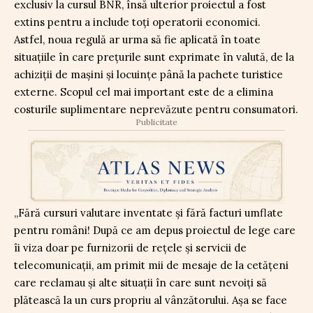
exclusiv la cursul BNR, însă ulterior proiectul a fost
extins pentru a include toți operatorii economici.
Astfel, noua regulă ar urma să fie aplicată în toate
situațiile în care prețurile sunt exprimate în valută, de la
achiziții de mașini și locuințe până la pachete turistice
externe. Scopul cel mai important este de a elimina
costurile suplimentare neprevăzute pentru consumatori.
Publicitate
„Fără cursuri valutare inventate și fără facturi umflate
pentru români! După ce am depus proiectul de lege care
îi viza doar pe furnizorii de rețele și servicii de
telecomunicații, am primit mii de mesaje de la cetățeni
care reclamau și alte situații în care sunt nevoiți să
plătească la un curs propriu al vânzătorului. Așa se face