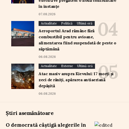
executive pregătesc o nouă confruntare
în instanțe
07.08.2026
Actualitate
Politică
Ultimă oră
Aeroportul Arad rămâne fără
combustibil pentru avioane,
alimentarea fiind suspendată de peste o
săptămână
06.08.2026
Actualitate
Externe
Ultimă oră
Atac masiv asupra Kievului: 17 morți și
zeci de răniți, apărarea antiaeriană
depășită
06.08.2026
Știri asemănătoare
O democrată câștigă alegerile în