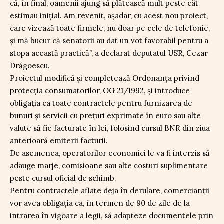
că, în final, oamenii ajung să plătească mult peste cât
estimau inițial. Am revenit, așadar, cu acest nou proiect,
care vizează toate firmele, nu doar pe cele de telefonie,
și mă bucur că senatorii au dat un vot favorabil pentru a
stopa această practică”, a declarat deputatul USR, Cezar
Drăgoescu.
Proiectul modifică și completează Ordonanța privind
protecția consumatorilor, OG 21/1992, și introduce
obligația ca toate contractele pentru furnizarea de
bunuri și servicii cu prețuri exprimate în euro sau alte
valute să fie facturate în lei, folosind cursul BNR din ziua
anterioară emiterii facturii.
De asemenea, operatorilor economici le va fi interzis să
adauge marje, comisioane sau alte costuri suplimentare
peste cursul oficial de schimb.
Pentru contractele aflate deja în derulare, comercianții
vor avea obligația ca, în termen de 90 de zile de la
intrarea în vigoare a legii, să adapteze documentele prin