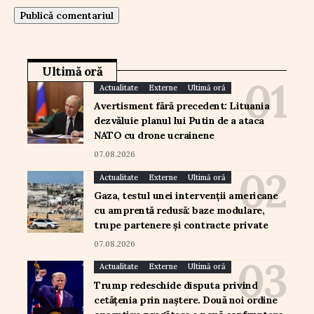
Ultimă oră
Actualitate
Externe
Ultimă oră
Avertisment fără precedent: Lituania
dezvăluie planul lui Putin de a ataca
NATO cu drone ucrainene
07.08.2026
Actualitate
Externe
Ultimă oră
Gaza, testul unei intervenții americane
cu amprentă redusă: baze modulare,
trupe partenere și contracte private
07.08.2026
Actualitate
Externe
Ultimă oră
Trump redeschide disputa privind
cetățenia prin naștere. Două noi ordine