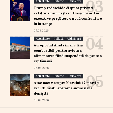
Actualitate
Externe
Ultimă oră
Trump redeschide disputa privind
cetățenia prin naștere. Două noi ordine
executive pregătesc o nouă confruntare
în instanțe
07.08.2026
Actualitate
Politică
Ultimă oră
Aeroportul Arad rămâne fără
combustibil pentru avioane,
alimentarea fiind suspendată de peste o
săptămână
06.08.2026
Actualitate
Externe
Ultimă oră
Atac masiv asupra Kievului: 17 morți și
zeci de răniți, apărarea antiaeriană
depășită
06.08.2026