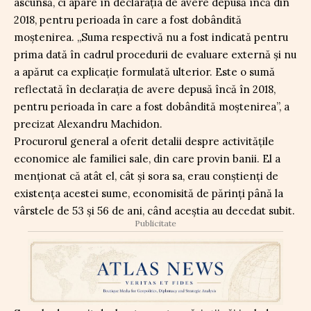
ascunsă, ci apare în declarația de avere depusă încă din
2018, pentru perioada în care a fost dobândită
moștenirea. „Suma respectivă nu a fost indicată pentru
prima dată în cadrul procedurii de evaluare externă și nu
a apărut ca explicație formulată ulterior. Este o sumă
reflectată în declarația de avere depusă încă în 2018,
pentru perioada în care a fost dobândită moștenirea”, a
precizat Alexandru Machidon.
Procurorul general a oferit detalii despre activitățile
economice ale familiei sale, din care provin banii. El a
menționat că atât el, cât și sora sa, erau conștienți de
existența acestei sume, economisită de părinți până la
vârstele de 53 și 56 de ani, când aceștia au decedat subit.
Publicitate