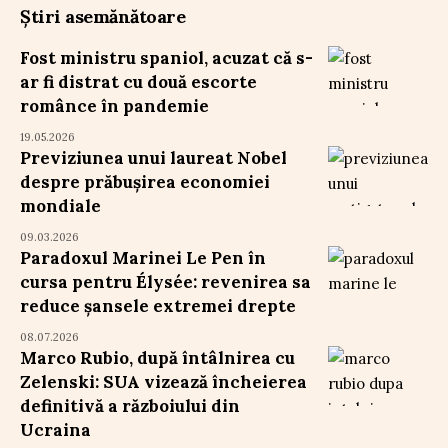
Știri asemănătoare
Fost ministru spaniol, acuzat că s-
ar fi distrat cu două escorte
românce în pandemie
19.05.2026
Previziunea unui laureat Nobel
despre prăbușirea economiei
mondiale
09.03.2026
Paradoxul Marinei Le Pen în
cursa pentru Élysée: revenirea sa
reduce șansele extremei drepte
08.07.2026
Marco Rubio, după întâlnirea cu
Zelenski: SUA vizează încheierea
definitivă a războiului din
Ucraina