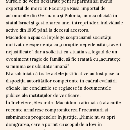
Sursele de venit declarate pentru părinții săi includ
exportul de mere în Federația Rusă, importul de
automobile din Germania și Polonia, munca oficială în
statul Israel și gestionarea unei întreprinderi individuale
active din 1995 până la decesul acestora.
Machidon a spus că înțelege scepticismul societății,
motivat de experiența cu „corupție nepedepsită și averi
nejustificate”, dar a solicitat ca situația sa, legată de un
eveniment tragic de familie, să fie tratată cu „acuratețe
și minimă sensibilitate umană”.
El a subliniat că toate actele justificative au fost puse la
dispoziția autorităților competente în cadrul evaluării
oficiale, iar concluziile se regăsesc în documentele
publice ale instituțiilor de verificare.
În încheiere, Alexandru Machidon a afirmat că atacurile
recente urmăresc compromiterea Procuraturii și
subminarea progreselor în justiție. „Nimic nu va opri
denigrarea, care a pornit cu scopul de a lovi în