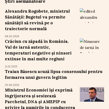
Știri asemănătoare
Alexandru Rogobete, ministrul
Sănătății: Bugetul va permite
sănătății să revină pe o
traiectorie normală
08.02.2026
Crăciun cu zăpadă în România.
Val de iarnă autentic,
temperaturi negative și ninsori
extinse în mai multe regiuni
21.12.2025
Traian Băsescu acuză lipsa consensului pentru
formarea unui guvern legitim
29.06.2026
Ministrul Economiei își exprimă
îngrijorarea și sesizează
Parchetul, DNA și AMEPIP cu
privire la numirile în conducerea