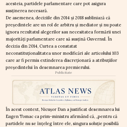
acesteia, partidele parlamentare care pot asigura
susținerea necesară.
De asemenea, deciziile din 2014 și 2018 subliniază că
președintele are un rol de arbitru și mediator și nu poate
ignora rezultatul alegerilor sau necesitatea formării unei
majorități parlamentare care să susțină Guvernul. În
decizia din 2014, Curtea a constatat
neconstituționalitatea unor modificări ale articolului 103
care ar fi permis extinderea discreționară a atribuțiilor
președintelui în desemnarea premierului.
Publicitate
În acest context, Nicușor Dan a justificat desemnarea lui
Eugen Tomac ca prim-ministru afirmând că, „pentru că
partidele nu se înțeleg între ele, singura soluție posibilă