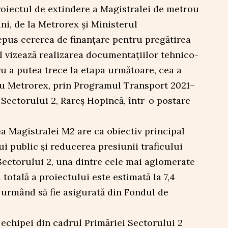
roiectul de extindere a Magistralei de metrou
ni, de la Metrorex și Ministerul
epus cererea de finanțare pentru pregătirea
ul vizează realizarea documentațiilor tehnico-
 a putea trece la etapa următoare, cea a
 cu Metrorex, prin Programul Transport 2021–
 Sectorului 2, Rareș Hopincă, într-o postare
ea Magistralei M2 are ca obiectiv principal
i public și reducerea presiunii traficului
Sectorului 2, una dintre cele mai aglomerate
a totală a proiectului este estimată la 7,4
a urmând să fie asigurată din Fondul de
echipei din cadrul Primăriei Sectorului 2