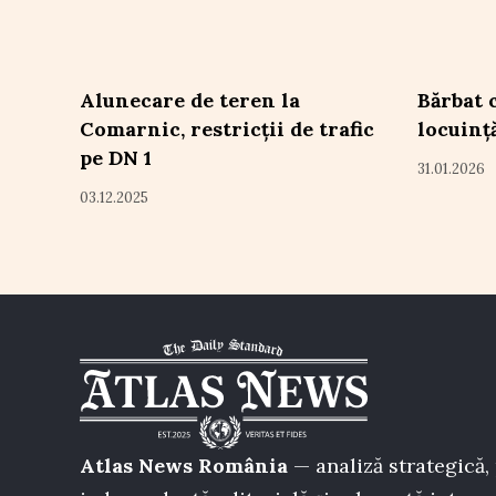
Alunecare de teren la
Bărbat 
Comarnic, restricții de trafic
locuință
pe DN 1
31.01.2026
03.12.2025
Atlas News România
— analiză strategică, 