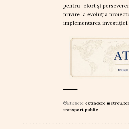
pentru „efort și perseveren
privire la evoluția proiect
implementarea investiției.
Etichete:
extindere metrou
fo
transport public