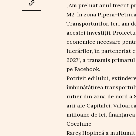
„Am preluat anul trecut p
M2, în zona Pipera–Petrica
Transporturilor. Ieri am d
acestei investiții. Proiect
economice necesare pentru
lucrărilor, în parteneriat
2027”, a transmis primarul
pe Facebook.
Potrivit edilului, extinder
îmbunătățirea transportulu
rutier din zona de nord a 
arii ale Capitalei. Valoare
milioane de lei, finanțare
Coeziune.
Rareș Hopincă a mulțumit 