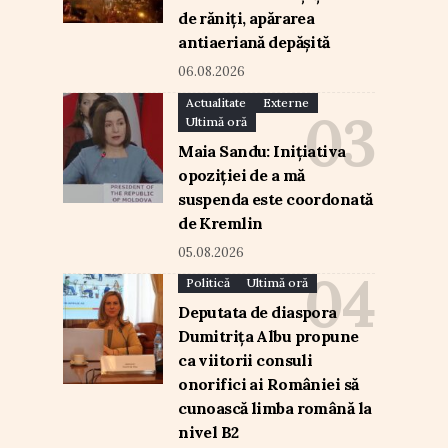
de răniți, apărarea
antiaeriană depășită
06.08.2026
Actualitate
Externe
Ultimă oră
Maia Sandu: Inițiativa
opoziției de a mă
suspenda este coordonată
de Kremlin
05.08.2026
Politică
Ultimă oră
Deputata de diaspora
Dumitrița Albu propune
ca viitorii consuli
onorifici ai României să
cunoască limba română la
nivel B2