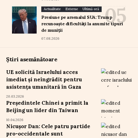
Actualitate
Externe
Ultimă oră
Presiune pe arsenalul SUA: Trump
recunoaște dificultăți la anumite tipuri
de muniții
07.08.2026
Știri asemănătoare
UE solicită Israelului acces
imediat și neîngrădit pentru
asistența umanitară în Gaza
20.03.2026
Președintele Chinei a primit la
Beijing un lider din Taiwan
10.04.2026
Nicușor Dan: Cele patru partide
pro-occidentale sunt