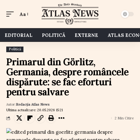
Aa
EDITORIAL
POLITICĂ
EXTERNE
ATLAS ECO
Politică
Primarul din Görlitz,
Germania, despre româncele
dispărute: se fac eforturi
pentru salvare
Autor:
Redacția Atlas News
Ultima actualizare: 20.05.2026 15:21
2 Min Citire