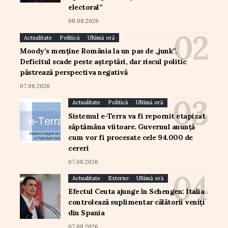
electoral”
08.08.2026
Actualitate
Politică
Ultimă oră
Moody’s menține România la un pas de „junk”.
Deficitul scade peste așteptări, dar riscul politic
păstrează perspectiva negativă
07.08.2026
Actualitate
Politică
Ultimă oră
Sistemul e-Terra va fi repornit etapizat
săptămâna viitoare. Guvernul anunță
cum vor fi procesate cele 94.000 de
cereri
07.08.2026
Actualitate
Externe
Ultimă oră
Efectul Ceuta ajunge în Schengen: Italia
controlează suplimentar călătorii veniți
din Spania
07.08.2026