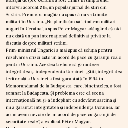
Mesajul despre Ucraina a fost trimis în timpul unui
interviu acordat ZIB, un popular jurnal de știri din
Austria. Premierul maghiar a spus că nu va trimite
militari în Ucraina. „Nu planificăm să trimitem militari
ungari în Ucraina”, a spus Péter Magyar adăugând că nici
nu există un pan internațional definitivat privitor la
discuția despre militari străini.
Prim-ministrul Ungariei a mai spus că soluția pentru
rezolvarea crizei este un acord de pace cu garanții reale
pentru Ucraina. Acestea trebuie să garanteze
integritatea și independența Ucrainei. „Știți, integritatea
teritorială a Ucrainei a fost garantată în 1994 în
Memorandumul de la Budapesta, care, bineînțeles, a fost
semnat la Budapesta. Și problema este că scena
internațională nu și-a îndeplinit cu adevărat sarcina și
nu a garantat integritatea și independența Ucrainei. Iar
acum avem nevoie de un acord de pace cu garanții de
securitate reale”, a explicat Péter Magyar.