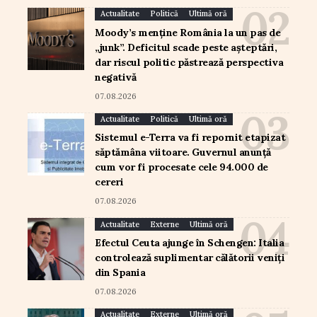
Actualitate
Politică
Ultimă oră
Moody’s menține România la un pas de
„junk”. Deficitul scade peste așteptări,
dar riscul politic păstrează perspectiva
negativă
07.08.2026
Actualitate
Politică
Ultimă oră
Sistemul e-Terra va fi repornit etapizat
săptămâna viitoare. Guvernul anunță
cum vor fi procesate cele 94.000 de
cereri
07.08.2026
Actualitate
Externe
Ultimă oră
Efectul Ceuta ajunge în Schengen: Italia
controlează suplimentar călătorii veniți
din Spania
07.08.2026
Actualitate
Externe
Ultimă oră