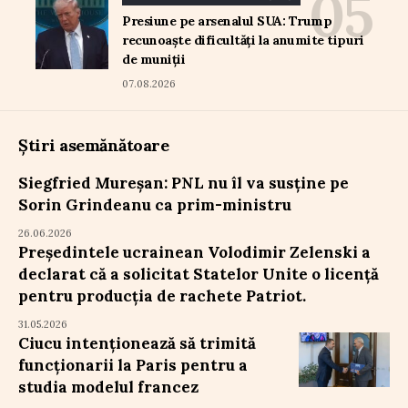
Presiune pe arsenalul SUA: Trump
recunoaște dificultăți la anumite tipuri
de muniții
07.08.2026
Știri asemănătoare
Siegfried Mureșan: PNL nu îl va susține pe
Sorin Grindeanu ca prim-ministru
26.06.2026
Președintele ucrainean Volodimir Zelenski a
declarat că a solicitat Statelor Unite o licență
pentru producția de rachete Patriot.
31.05.2026
Ciucu intenționează să trimită
funcționarii la Paris pentru a
studia modelul francez