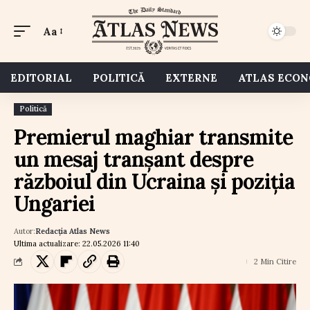
Aa
EDITORIAL
POLITICĂ
EXTERNE
ATLAS ECO
Politică
Premierul maghiar transmite
un mesaj tranșant despre
războiul din Ucraina și poziția
Ungariei
Autor:
Redacția Atlas News
Ultima actualizare: 22.05.2026 11:40
2 Min Citire