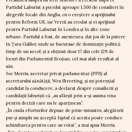
Partidul Laburist a pierdut aproape 1.500 de consilieri în
alegerile locale din Anglia, cu o creștere a sprijinului
pentru Reform UK, iar Verzii au erodat și ei sprijinul
pentru Partidul Laburist în Londra și în alte zone
urbane. Partidul a fost, de asemenea, dat jos de la putere
în Țara Galilor, unde se bucurase de dominație politică
timp de un secol, și a obținut doar 17 din cele 129 de
locuri din Parlamentul Scoțian, cel mai slab rezultat al
său.
Joe Morris, secretar privat parlamentar (PPS) al
secretarului sănătății, Wes Streeting, și un potențial
candidat la conducere, a declarat despre consilierii și
candidații laburiști că „au sfârșit prin a-și asuma vina
pentru decizii care nu le aparțineau”.
„În ciuda eforturilor depuse de prim-ministru, alegătorii
pur și simplu nu acceptă faptul că acesta poate conduce
schimbarea pentru care au votat”, a mai spus Morris.