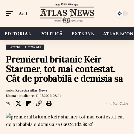
Aa
EDITORIAL
POLITICĂ
EXTERNE
ATLAS ECO
Externe
Ultimă oră
Premierul britanic Keir
Starmer, tot mai contestat.
Cât de probabilă e demisia sa
Autor:
Redacția Atlas News
Ultima actualizare: 12.05.2026 08:21
4 Min Citire