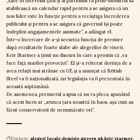
„Este în interesul țării și al partidului ca prim-ministrul să
stabilească un calendar rapid pentru a se asigura că un
nou lider este în funcție pentru a recâștiga încrederea
publicului și pentru a se asigura că guvernul își poate
îndeplini angajamentele asumate”, a adăugat el.
Într-o încercare de a-și securiza funcția de premier
după rezultatele foarte slabe ale alegerilor de vineri,
Keir Starmer a ținut un discurs în care a promis că „va
face față marilor provocări”. El și-a reiterat dorința de a
avea relații mai strânse cu UE și a anunțat că British
Steel va fi naționalizată, iar legislația va fi prezentată în
această săptămână.
De asemenea, premierul a spus că nu va pleca, spunând
că acest lucru ar „arunca țara noastră în haos, așa cum au
făcut conservatorii de nenumărate ori”.
Etichete:
alegeri locale
demisie
guvern uk
keir starmer