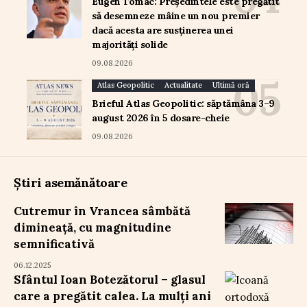
Eugen Tomac: Președintele este pregătit
să desemneze mâine un nou premier
dacă acesta are susținerea unei
majorități solide
09.08.2026
Atlas Geopolitic
Actualitate
Ultimă oră
Brieful Atlas Geopolitic: săptămâna 3–9
august 2026 în 5 dosare-cheie
09.08.2026
Știri asemănătoare
Cutremur în Vrancea sâmbătă
dimineață, cu magnitudine
semnificativă
06.12.2025
Sfântul Ioan Botezătorul – glasul
care a pregătit calea. La mulți ani