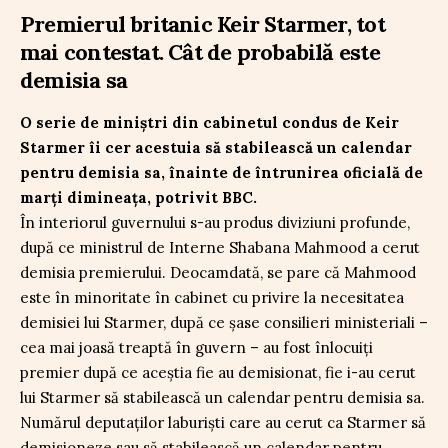
Premierul britanic Keir Starmer, tot
mai contestat. Cât de probabilă este
demisia sa
O serie de miniștri din cabinetul condus de Keir
Starmer îi cer acestuia să stabilească un calendar
pentru demisia sa, înainte de întrunirea oficială de
marți dimineața, potrivit BBC.
În interiorul guvernului s-au produs diviziuni profunde,
după ce ministrul de Interne Shabana Mahmood a cerut
demisia premierului. Deocamdată, se pare că Mahmood
este în minoritate în cabinet cu privire la necesitatea
demisiei lui Starmer, după ce șase consilieri ministeriali –
cea mai joasă treaptă în guvern – au fost înlocuiți
premier după ce aceștia fie au demisionat, fie i-au cerut
lui Starmer să stabilească un calendar pentru demisia sa.
Numărul deputaților laburiști care au cerut ca Starmer să
demisioneze sau să stabilească un calendar pentru