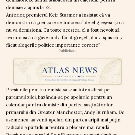
demisie a ajuns la 72.
Anterior, premierul Keir Starmer a insistat că va
demonstra că „cei care se îndoiesc” de el greșesc și că
nu va demisiona. Cu toate acestea, el a fost nevoit să
recunoască că guvernul a făcut greșeli, dar a spus că „a
făcut alegerile politice importante corecte”.
Publicitate
Presiunile pentru demisia sa s-au intensificat pe
parcursul zilei, bazându-se pe apelurile pentru un
calendar pentru demisie din partea susținătorilor
primarului din Greater Manchester, Andy Burnham. De
asemenea, au venit apeluri din partea aripii mai puțin
radicale a partidului pentru o plecare mai rapidă.
Presiunea asupra lui Keir Starmer a crescut după ce