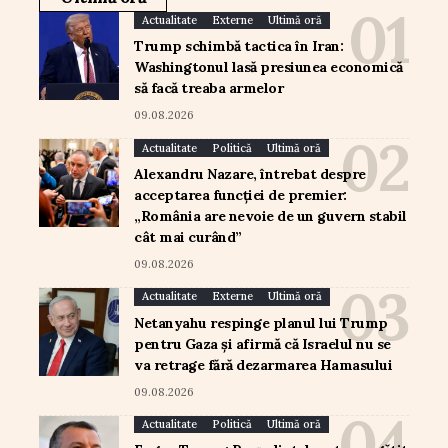
Actualitate
Externe
Ultimă oră
Trump schimbă tactica în Iran:
Washingtonul lasă presiunea economică
să facă treaba armelor
09.08.2026
Actualitate
Politică
Ultimă oră
Alexandru Nazare, întrebat despre
acceptarea funcției de premier:
„România are nevoie de un guvern stabil
cât mai curând”
09.08.2026
Actualitate
Externe
Ultimă oră
Netanyahu respinge planul lui Trump
pentru Gaza și afirmă că Israelul nu se
va retrage fără dezarmarea Hamasului
09.08.2026
Actualitate
Politică
Ultimă oră