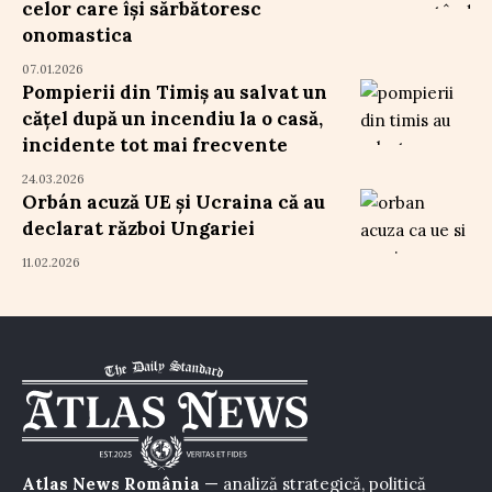
celor care își sărbătoresc
onomastica
07.01.2026
Pompierii din Timiș au salvat un
cățel după un incendiu la o casă,
incidente tot mai frecvente
24.03.2026
Orbán acuză UE și Ucraina că au
declarat război Ungariei
11.02.2026
Atlas News România
— analiză strategică, politică