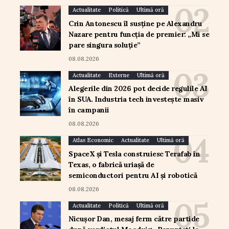
Actualitate
Politică
Ultimă oră
Crin Antonescu îl susține pe Alexandru
Nazare pentru funcția de premier: „Mi se
pare singura soluție”
08.08.2026
Actualitate
Externe
Ultimă oră
Alegerile din 2026 pot decide regulile AI
în SUA. Industria tech investește masiv
în campanii
08.08.2026
Atlas Economic
Actualitate
Ultimă oră
SpaceX și Tesla construiesc Terafab în
Texas, o fabrică uriașă de
semiconductori pentru AI și robotică
08.08.2026
Actualitate
Politică
Ultimă oră
Nicușor Dan, mesaj ferm către partide