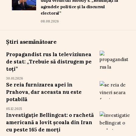
după verdictul Moody’s: „Renunțați la
agendele politice și la discursul
electoral”
08.08.2026
Știri asemănătoare
Propagandist rus la televiziunea
de stat: „Trebuie să distrugem pe
toți”
30.01.2026
Se reia furnizarea apei în
Prahova, dar aceasta nu este
potabilă
05.12.2025
Investigație Bellingcat: o rachetă
americană a lovit școala din Iran
cu peste 165 de morți