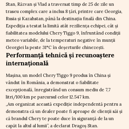
Stan, Răzvan și Vlad a traversat timp de 25 de zile un
traseu complex care a inclus 8 țări, printre care Georgia,
Rusia și Kazahstan, până la destinația finală din China.
Expediția a testat la limită atât reziliența echipei, cât și
fiabilitatea modelului Chery Tiggo 9, înfruntând condiții
meteo variabile, de la temperaturi negative în munții
Georgiei la peste 31°C în deșerturile chinezești.
Performanță tehnică și recunoaștere
internațională
Mașina, un model Chery Tiggo 9 produs în China și
vândut în România, a demonstrat o fiabilitate
excepțională, înregistrând un consum mediu de 7,7
litri/100 km pe parcursul celor 12.547 km.
„Am organizat această expediție independentă pentru a
demonstra că un dealer poate fi aproape de clienții săi și
că brandul Chery te poate duce în siguranță de la un
capăt la altul al lumii”, a declarat Dragoș Stan.