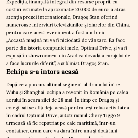
Expediția, finanțată integral din resurse proprii, cu
costuri estimate la aproximativ 20.000 de euro, a atras
atenția presei internaționale, Dragoș Stan oferind
numeroase interviuri televiziunilor și ziarelor din China,
pentru care acest eveniment a fost unul unic.
„Această mașină nu va fi niciodată de vânzare. Ea face
parte din istoria companiei mele, Optimal Drive, și va fi
expusă în showroom-ul din Arad ca dovadă a curajului de
a face lucrurile diferit”, a subliniat Dragoș Stan.
Echipa s-a întors acasă
După ce a parcurs ultimul segment al drumului între
Wuhu și Shanghai, echipa a revenit în România pe calea
aerului în seara zilei de 28 mai. În timp ce Dragoș și
colegii săi se află deja acasă pentru a-și relua activitatea
în cadrul Optimal Drive, autoturismul Chery Tiggo 9
urmează să fie repatriat pe cale maritimă, într-un
container, drum care va dura între una și două luni.