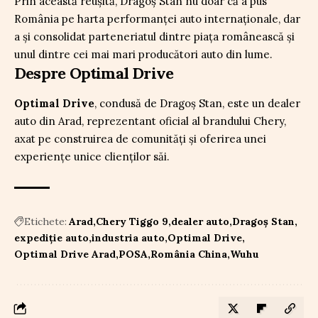
Prin această reușită, Dragoș Stan nu doar că a pus
România pe harta performanței auto internaționale, dar
a și consolidat parteneriatul dintre piața românească și
unul dintre cei mai mari producători auto din lume.
Despre Optimal Drive
Optimal Drive
, condusă de Dragoș Stan, este un dealer
auto din Arad, reprezentant oficial al brandului Chery,
axat pe construirea de comunități și oferirea unei
experiențe unice clienților săi.
Etichete:
Arad
Chery Tiggo 9
dealer auto
Dragoș Stan
expediție auto
industria auto
Optimal Drive
Optimal Drive Arad
POSA
România China
Wuhu