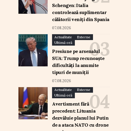
Schengen: Italia
controlează suplimentar
călătorii veniți din Spania
07.08.2026
Actualitate
Externe
Ultimă oră
Presiune pe arsenalul
SUA: Trump recunoaște
dificultăți la anumite
tipuri de muniții
07.08.2026
Actualitate
Externe
Ultimă oră
Avertisment fără
precedent: Lituania
dezvăluie planul lui Putin
de a ataca NATO cu drone