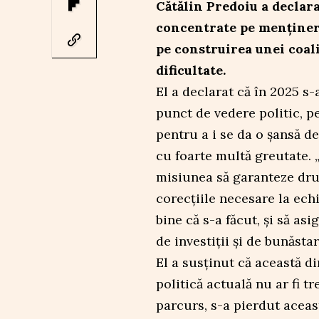
Cătălin Predoiu a declarat
concentrate pe menținere
pe construirea unei coali
dificultate.
El a declarat că în 2025 s-
punct de vedere politic, pe
pentru a i se da o șansă de
cu foarte multă greutate. 
misiunea să garanteze dru
corecțiile necesare la ech
bine că s-a făcut, și să as
de investiții și de bunăsta
El a susținut că această di
politică actuală nu ar fi t
parcurs, s-a pierdut aceas