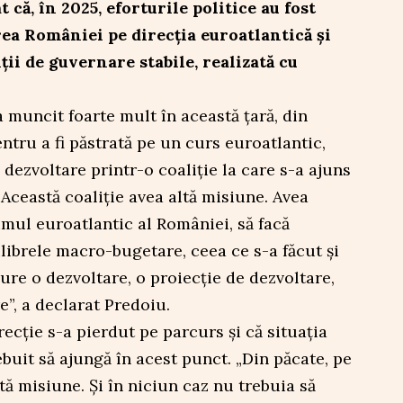
 că, în 2025, eforturile politice au fost
a României pe direcția euroatlantică și
ții de guvernare stabile, realizată cu
a muncit foarte mult în această țară, din
ntru a fi păstrată pe un curs euroatlantic,
 dezvoltare printr-o coaliție la care s-a ajuns
„Această coaliție avea altă misiune. Avea
mul euroatlantic al României, să facă
ilibrele macro-bugetare, ceea ce s-a făcut și
igure o dezvoltare, o proiecție de dezvoltare,
re”, a declarat Predoiu.
recție s-a pierdut pe parcurs și că situația
rebuit să ajungă în acest punct. „Din păcate, pe
tă misiune. Și în niciun caz nu trebuia să