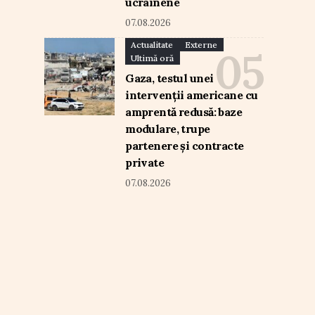
ucrainene
07.08.2026
Actualitate
Externe
Ultimă oră
Gaza, testul unei
intervenții americane cu
amprentă redusă: baze
modulare, trupe
partenere și contracte
private
07.08.2026