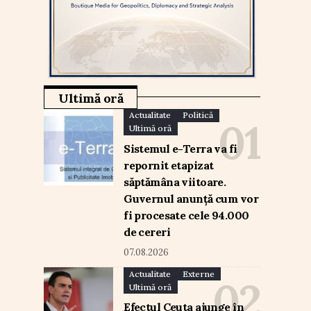
Ultimă oră
Actualitate
Politică
Ultimă oră
Sistemul e-Terra va fi
repornit etapizat
săptămâna viitoare.
Guvernul anunță cum vor
fi procesate cele 94.000
de cereri
07.08.2026
Actualitate
Externe
Ultimă oră
Efectul Ceuta ajunge în