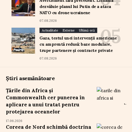
Avertisment fără precedent: Lituania
dezvăluie planul lui Putin de a ataca
NATO cu drone ucrainene
07.08.2026
Actualitate
Externe
Ultimă oră
Gaza, testul unei intervenții americane
cu amprentă redusă: baze modulare,
trupe partenere și contracte private
07.08.2026
Știri asemănătoare
Țările din Africa și
Commonwealth cer punerea în
aplicare a unui tratat pentru
protejarea oceanelor
17.06.2026
Coreea de Nord schimbă doctrina