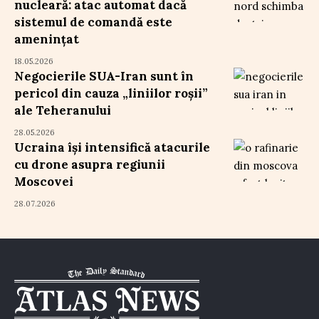
nucleară: atac automat dacă
sistemul de comandă este
amenințat
18.05.2026
Negocierile SUA-Iran sunt în
pericol din cauza „liniilor roșii”
ale Teheranului
28.05.2026
Ucraina își intensifică atacurile
cu drone asupra regiunii
Moscovei
28.07.2026