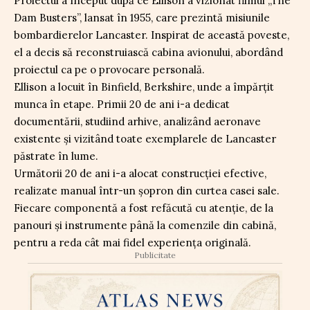
Proiectul a început după ce Ellison a vizionat filmul „The
Dam Busters”, lansat în 1955, care prezintă misiunile
bombardierelor Lancaster. Inspirat de această poveste,
el a decis să reconstruiască cabina avionului, abordând
proiectul ca pe o provocare personală.
Ellison a locuit în Binfield, Berkshire, unde a împărțit
munca în etape. Primii 20 de ani i-a dedicat
documentării, studiind arhive, analizând aeronave
existente și vizitând toate exemplarele de Lancaster
păstrate în lume.
Următorii 20 de ani i-a alocat construcției efective,
realizate manual într-un șopron din curtea casei sale.
Fiecare componentă a fost refăcută cu atenție, de la
panouri și instrumente până la comenzile din cabină,
pentru a reda cât mai fidel experiența originală.
Publicitate