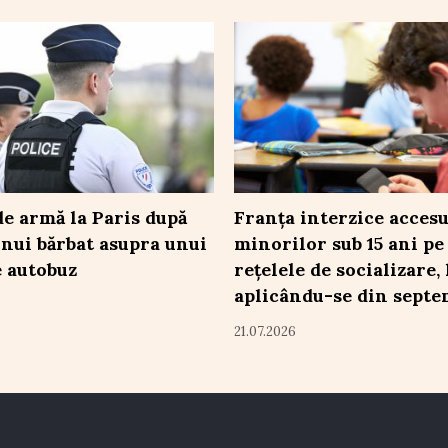
de armă la Paris după
Franța interzice accesu
unui bărbat asupra unui
minorilor sub 15 ani pe
e autobuz
rețelele de socializare,
aplicându-se din septe
21.07.2026