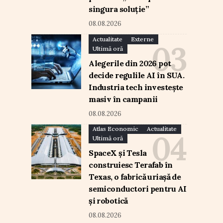
singura soluție”
08.08.2026
Actualitate
Externe
Ultimă oră
Alegerile din 2026 pot
decide regulile AI în SUA.
Industria tech investește
masiv în campanii
08.08.2026
Atlas Economic
Actualitate
Ultimă oră
SpaceX și Tesla
construiesc Terafab în
Texas, o fabrică uriașă de
semiconductori pentru AI
și robotică
08.08.2026