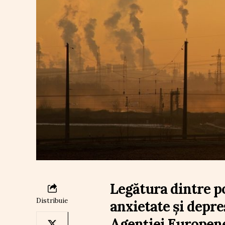
Legătura dintre p
Distribuie
anxietate și depre
Agenției Europen