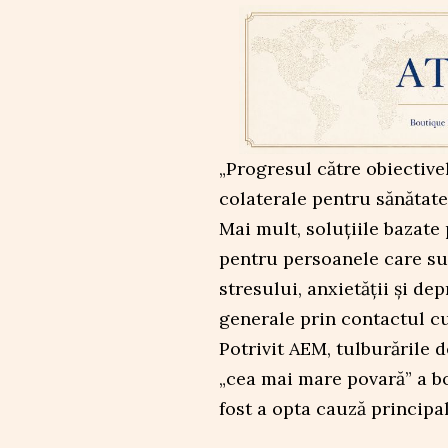
„Progresul către obiective
colaterale pentru sănătate
Mai mult, soluțiile bazate 
pentru persoanele care suf
stresului, anxietății și de
generale prin contactul c
Potrivit AEM, tulburările 
„cea mai mare povară” a b
fost a opta cauză principa