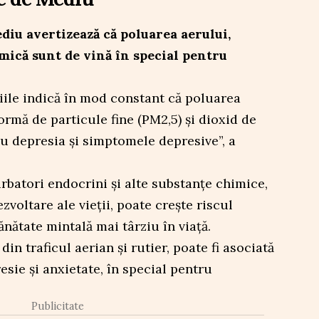
iu avertizează că poluarea aerului,
mică sunt de vină în special pentru
diile indică în mod constant că poluarea
ormă de particule fine (PM2,5) și dioxid de
cu depresia și simptomele depresive”, a
batori endocrini și alte substanțe chimice,
zvoltare ale vieții, poate crește riscul
nătate mintală mai târziu în viață.
din traficul aerian și rutier, poate fi asociată
esie și anxietate, în special pentru
Publicitate