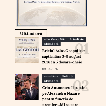
Ultimă oră
Atlas Geopolitic
Actualitate
Ultimă oră
Brieful Atlas Geopolitic:
săptămâna 3–9 august
2026 în 5 dosare-cheie
09.08.2026
Actualitate
Politică
Ultimă oră
Crin Antonescu îl susține
pe Alexandru Nazare
pentru funcția de
premier: „Mi se pare