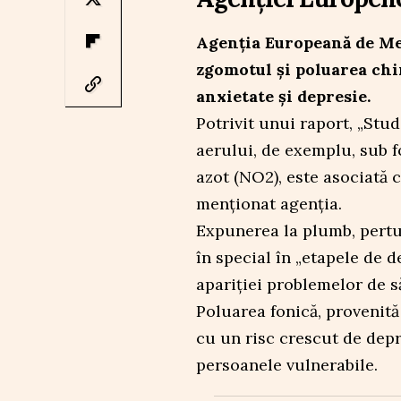
Agenția Europeană de Med
zgomotul și poluarea chi
anxietate și depresie.
Potrivit unui raport, „Stu
aerului, de exemplu, sub f
azot (NO2), este asociată 
menționat agenția.
Expunerea la plumb, pertur
în special în „etapele de de
apariției problemelor de să
Poluarea fonică, provenită 
cu un risc crescut de depr
persoanele vulnerabile.