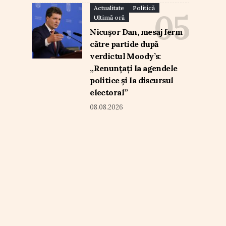
Actualitate
Politică
Ultimă oră
Nicușor Dan, mesaj ferm
către partide după
verdictul Moody’s:
„Renunțați la agendele
politice și la discursul
electoral”
08.08.2026