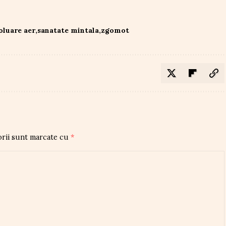
oluare aer
sanatate mintala
zgomot
orii sunt marcate cu
*