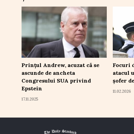
Prințul Andrew, acuzat că se
Focuri 
ascunde de ancheta
atacul 
Congresului SUA privind
șofer d
Epstein
11.02.2026
17.11.2025