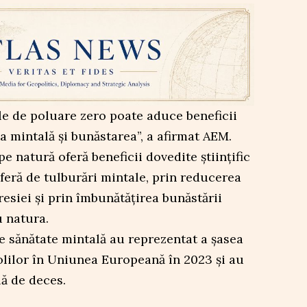
le de poluare zero poate aduce beneficii
a mintală și bunăstarea”, a afirmat AEM.
pe natură oferă beneficii dovedite științific
eră de tulburări mintale, prin reducerea
presiei și prin îmbunătățirea bunăstării
u natura.
de sănătate mintală au reprezentat a șasea
olilor în Uniunea Europeană în 2023 și au
lă de deces.