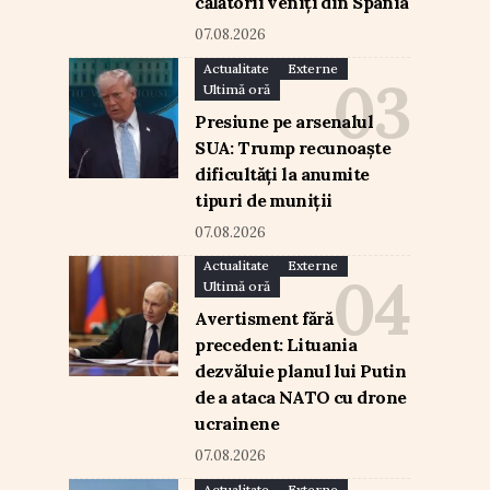
călătorii veniți din Spania
07.08.2026
Actualitate
Externe
Ultimă oră
Presiune pe arsenalul
SUA: Trump recunoaște
dificultăți la anumite
tipuri de muniții
07.08.2026
Actualitate
Externe
Ultimă oră
Avertisment fără
precedent: Lituania
dezvăluie planul lui Putin
de a ataca NATO cu drone
ucrainene
07.08.2026
Actualitate
Externe