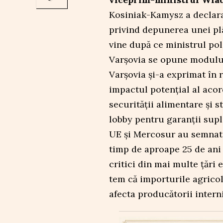
Kosiniak-Kamysz a declara
privind depunerea unei pl
vine după ce ministrul polo
Varșovia se opune modului 
Varșovia și-a exprimat în r
impactul potențial al aco
securității alimentare și 
lobby pentru garanții supl
UE și Mercosur au semnat 
timp de aproape 25 de ani 
critici din mai multe țări 
tem că importurile agricol
afecta producătorii interni