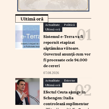
Ultimă oră
Actualitate
Politică
Ultimă oră
Sistemul e-Terra va fi
repornit etapizat
săptămâna viitoare.
Guvernul anunță cum vor
fi procesate cele 94.000
de cereri
07.08.2026
Actualitate
Externe
Ultimă oră
Efectul Ceuta ajunge în
Schengen: Italia
controlează suplimentar