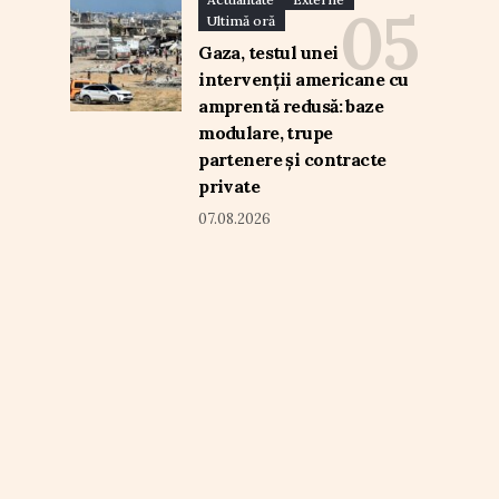
Ultimă oră
Gaza, testul unei
intervenții americane cu
amprentă redusă: baze
modulare, trupe
partenere și contracte
private
07.08.2026