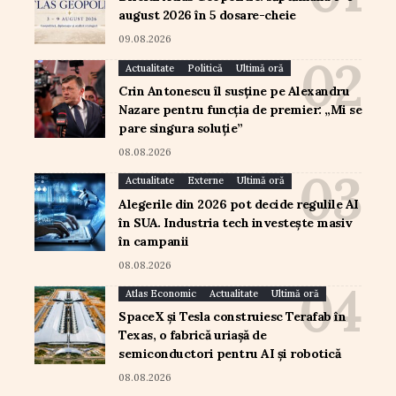
august 2026 în 5 dosare-cheie
09.08.2026
Actualitate
Politică
Ultimă oră
Crin Antonescu îl susține pe Alexandru
Nazare pentru funcția de premier: „Mi se
pare singura soluție”
08.08.2026
Actualitate
Externe
Ultimă oră
Alegerile din 2026 pot decide regulile AI
în SUA. Industria tech investește masiv
în campanii
08.08.2026
Atlas Economic
Actualitate
Ultimă oră
SpaceX și Tesla construiesc Terafab în
Texas, o fabrică uriașă de
semiconductori pentru AI și robotică
08.08.2026