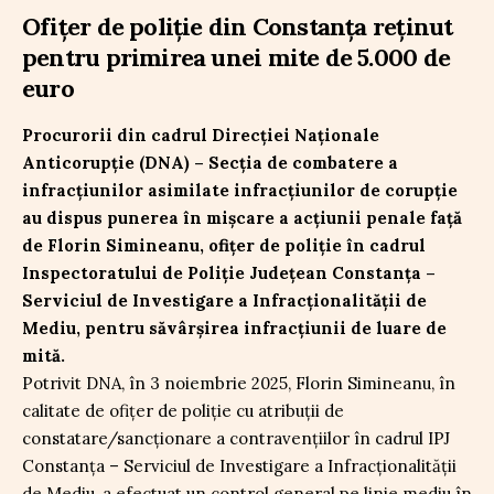
Ofițer de poliție din Constanța reținut
pentru primirea unei mite de 5.000 de
euro
Procurorii din cadrul Direcției Naționale
Anticorupție (DNA) – Secția de combatere a
infracțiunilor asimilate infracțiunilor de corupție
au dispus punerea în mișcare a acțiunii penale față
de Florin Simineanu, ofițer de poliție în cadrul
Inspectoratului de Poliție Județean Constanța –
Serviciul de Investigare a Infracționalității de
Mediu, pentru săvârșirea infracțiunii de luare de
mită.
Potrivit DNA, în 3 noiembrie 2025, Florin Simineanu, în
calitate de ofițer de poliție cu atribuții de
constatare/sancționare a contravențiilor în cadrul IPJ
Constanța – Serviciul de Investigare a Infracționalității
de Mediu, a efectuat un control general pe linie mediu în