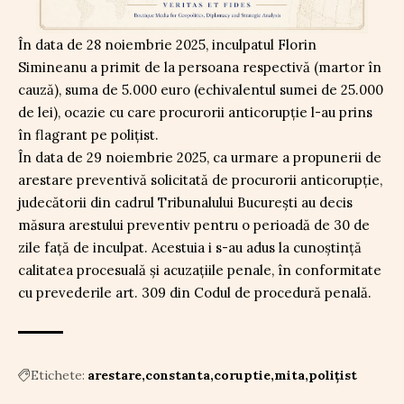
În data de 28 noiembrie 2025, inculpatul Florin
Simineanu a primit de la persoana respectivă (martor în
cauză), suma de 5.000 euro (echivalentul sumei de 25.000
de lei), ocazie cu care procurorii anticorupție l-au prins
în flagrant pe polițist.
În data de 29 noiembrie 2025, ca urmare a propunerii de
arestare preventivă solicitată de procurorii anticorupție,
judecătorii din cadrul Tribunalului București au decis
măsura arestului preventiv pentru o perioadă de 30 de
zile față de inculpat. Acestuia i s-au adus la cunoștință
calitatea procesuală și acuzațiile penale, în conformitate
cu prevederile art. 309 din Codul de procedură penală.
Etichete:
arestare
constanta
coruptie
mita
polițist