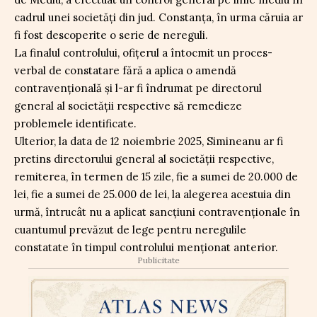
cadrul unei societăți din jud. Constanța, în urma căruia ar
fi fost descoperite o serie de nereguli.
La finalul controlului, ofițerul a întocmit un proces-
verbal de constatare fără a aplica o amendă
contravențională și l-ar fi îndrumat pe directorul
general al societății respective să remedieze
problemele identificate.
Ulterior, la data de 12 noiembrie 2025, Simineanu ar fi
pretins directorului general al societății respective,
remiterea, în termen de 15 zile, fie a sumei de 20.000 de
lei, fie a sumei de 25.000 de lei, la alegerea acestuia din
urmă, întrucât nu a aplicat sancțiuni contravenționale în
cuantumul prevăzut de lege pentru neregulile
constatate în timpul controlului menționat anterior.
Publicitate