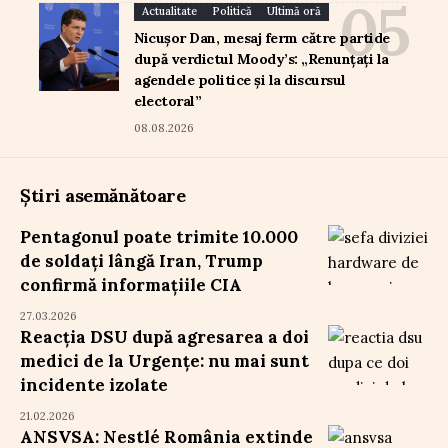
Actualitate
Politică
Ultimă oră
Nicușor Dan, mesaj ferm către partide
după verdictul Moody’s: „Renunțați la
agendele politice și la discursul
electoral”
08.08.2026
Știri asemănătoare
Pentagonul poate trimite 10.000
de soldați lângă Iran, Trump
confirmă informațiile CIA
27.03.2026
Reacția DSU după agresarea a doi
medici de la Urgențe: nu mai sunt
incidente izolate
21.02.2026
ANSVSA: Nestlé România extinde