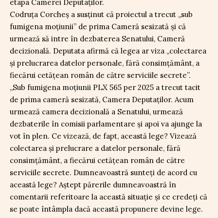
etapa Camerei Deputaților.
Codruța Corcheș
a susținut că proiectul a trecut „sub
fumigena moțiunii” de prima Cameră sesizată și că
urmează să intre în dezbaterea Senatului, Cameră
decizională. Deputata afirmă că legea ar viza „colectarea
și prelucrarea datelor personale, fără consimțământ, a
fiecărui cetățean român de către serviciile secrete”.
„Sub fumigena moțiunii PLX 565 per 2025 a trecut tacit
de prima cameră sesizată, Camera Deputaților. Acum
urmează camera decizională a Senatului, urmează
dezbaterile în comisii parlamentare și apoi va ajunge la
vot în plen. Ce vizează, de fapt, această lege? Vizează
colectarea și prelucrare a datelor personale, fără
consimțământ, a fiecărui cetățean român de către
serviciile secrete. Dumneavoastră sunteți de acord cu
această lege? Aștept părerile dumneavoastră în
comentarii referitoare la această situație și ce credeți că
se poate întâmpla dacă această propunere devine lege.