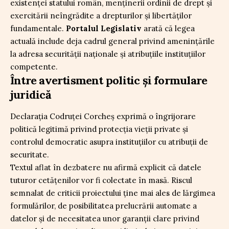
existenței statului român, menținerii ordinii de drept și
exercitării neîngrădite a drepturilor și libertăților
fundamentale.
Portalul Legislativ
arată că legea
actuală include deja cadrul general privind amenințările
la adresa securității naționale și atribuțiile instituțiilor
competente.
Între avertisment politic și formulare
juridică
Declarația Codruței Corcheș exprimă o îngrijorare
politică legitimă privind protecția vieții private și
controlul democratic asupra instituțiilor cu atribuții de
securitate.
Textul aflat în dezbatere nu afirmă explicit că datele
tuturor cetățenilor vor fi colectate în masă. Riscul
semnalat de criticii proiectului ține mai ales de lărgimea
formulărilor, de posibilitatea prelucrării automate a
datelor și de necesitatea unor garanții clare privind