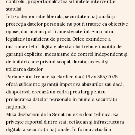
controlul, proporționalitatea și limitele intervenției
statului.
Într-o democrație liberală, securitatea națională și
protecția datelor personale nu pot fi tratate ca obiective
opuse, dar nici nu pot fi amestecate într-un cadru
legislativ insuficient de precis. Orice extindere a
instrumentelor digitale ale statului trebuie însoțită de
garanții explicite, mecanisme de control independent și
delimitări clare privind scopul, durata, accesul și
utilizarea datelor.
Parlamentul trebuie să clarifice dacă PL-x 565/2025
oferă suficiente garanții împotriva abuzurilor sau dacă,
dimpotrivă, creează un cadru prea larg pentru
prelucrarea datelor personale în numele securității
naționale.
Miza dezbaterii de la Senat nu este doar tehnică. Ea
privește raportul dintre stat, cetățean și infrastructura
digitală a securității naționale. În forma actuală a