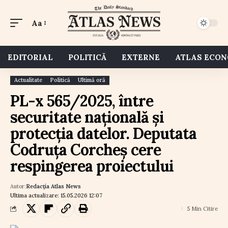
Aa
EDITORIAL
POLITICĂ
EXTERNE
ATLAS ECO
Actualitate
Politică
Ultimă oră
PL-x 565/2025, între
securitate națională și
protecția datelor. Deputata
Codruța Corcheș cere
respingerea proiectului
Autor:
Redacția Atlas News
Ultima actualizare: 15.05.2026 12:07
5 Min Citire