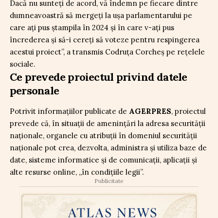
Dacă nu sunteți de acord, vă îndemn pe fiecare dintre
dumneavoastră să mergeți la ușa parlamentarului pe
care ați pus ștampila în 2024 și în care v-ați pus
încrederea și să-i cereți să voteze pentru respingerea
acestui proiect”, a transmis Codruța Corcheș pe rețelele
sociale.
Ce prevede proiectul privind datele
personale
Potrivit informațiilor publicate de
AGERPRES
, proiectul
prevede că, în situații de amenințări la adresa securității
naționale, organele cu atribuții în domeniul securității
naționale pot crea, dezvolta, administra și utiliza baze de
date, sisteme informatice și de comunicații, aplicații și
alte resurse online, „în condițiile legii”.
Publicitate