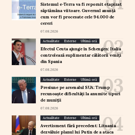
Sistemul e-Terra va fi repornit etapizat
săptămâna viitoare. Guvernul anunță
cum vor fi procesate cele 94.000 de
cereri
07.08.2026
Actualitate
Externe
Ultimă oră
Efectul Ceuta ajunge în Schengen: Italia
controlează suplimentar călătorii veniți
din Spania
07.08.2026
Actualitate
Externe
Ultimă oră
Presiune pe arsenalul SUA: Trump
recunoaște dificultăți la anumite tipuri
de muniții
07.08.2026
Actualitate
Externe
Ultimă oră
Avertisment fără precedent: Lituania
dezvăluie planul lui Putin de a ataca