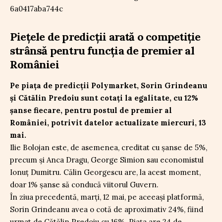
Piețele de predicții arată o competiție
strânsă pentru funcția de premier al
României
Pe piața de predicții Polymarket, Sorin Grindeanu
și Cătălin Predoiu sunt cotați la egalitate, cu 12%
șanse fiecare, pentru postul de premier al
României, potrivit datelor actualizate miercuri, 13
mai.
Ilie Bolojan este, de asemenea, creditat cu șanse de 5%,
precum și Anca Dragu, George Simion sau economistul
Ionuț Dumitru. Călin Georgescu are, la acest moment,
doar 1% șanse să conducă viitorul Guvern.
În ziua precedentă, marți, 12 mai, pe aceeași platformă,
Sorin Grindeanu avea o cotă de aproximativ 24%, fiind
urmat de Cătălin Predoiu cu 16%. Piața are 24 de