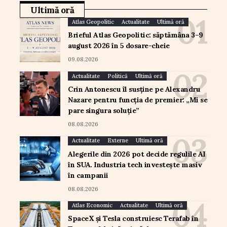
Ultimă oră
Atlas Geopolitic
Actualitate
Ultimă oră
Brieful Atlas Geopolitic: săptămâna 3–9
august 2026 în 5 dosare-cheie
09.08.2026
Actualitate
Politică
Ultimă oră
Crin Antonescu îl susține pe Alexandru
Nazare pentru funcția de premier: „Mi se
pare singura soluție”
08.08.2026
Actualitate
Externe
Ultimă oră
Alegerile din 2026 pot decide regulile AI
în SUA. Industria tech investește masiv
în campanii
08.08.2026
Atlas Economic
Actualitate
Ultimă oră
SpaceX și Tesla construiesc Terafab în