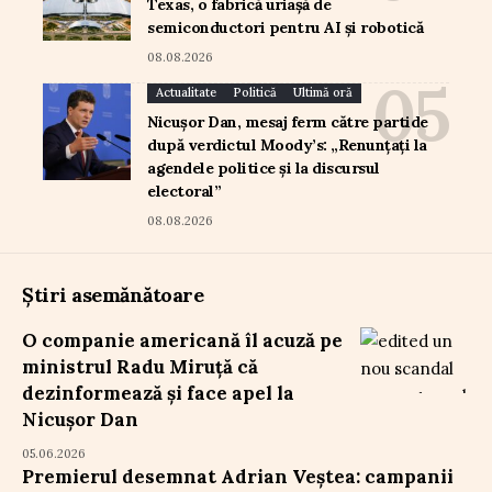
Texas, o fabrică uriașă de
semiconductori pentru AI și robotică
08.08.2026
Actualitate
Politică
Ultimă oră
Nicușor Dan, mesaj ferm către partide
după verdictul Moody’s: „Renunțați la
agendele politice și la discursul
electoral”
08.08.2026
Știri asemănătoare
O companie americană îl acuză pe
ministrul Radu Miruță că
dezinformează și face apel la
Nicușor Dan
05.06.2026
Premierul desemnat Adrian Veștea: campanii