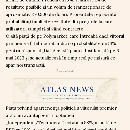
rezultate posibile și un volum de tranzacționare de
aproximativ 270.500 de dolari. Procentele reprezintă
probabilități implicite rezultate din prețurile la care
utilizatorii cumpără și vând contracte.
O altă piață de pe Polymarket, care întreabă dacă viitorul
premier va fi tehnocrat, indică o probabilitate de 51%
pentru răspunsul „Da”. Această piață a fost lansată pe 6
mai 2023 și se actualizează în timp real pe măsură ce
apar noi tranzacții.
Publicitate
Piața privind apartenența politică a viitorului premier
arată un avantaj pentru opțiunea
„Independent/Technocrat”, cotată la 58%, urmată de
PSD cu 20%. Astfel, deși cei mai bine plasați candidați