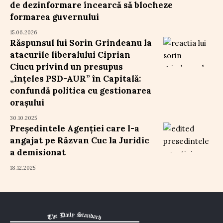
de dezinformare încearcă să blocheze
formarea guvernului
15.06.2026
Răspunsul lui Sorin Grindeanu la
atacurile liberalului Ciprian
Ciucu privind un presupus
„înțeles PSD-AUR” în Capitală:
confundă politica cu gestionarea
orașului
30.10.2025
Președintele Agenției care l-a
angajat pe Răzvan Cuc la Juridic
a demisionat
18.12.2025