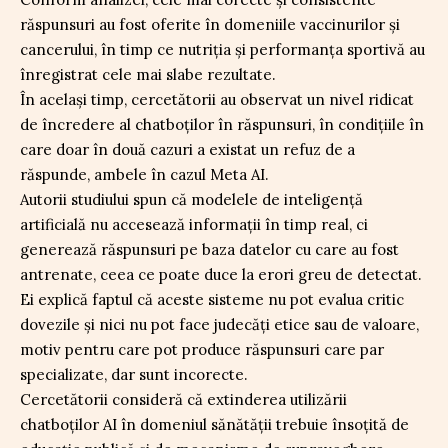
răspunsuri au fost oferite în domeniile vaccinurilor și
cancerului, în timp ce nutriția și performanța sportivă au
înregistrat cele mai slabe rezultate.
În același timp, cercetătorii au observat un nivel ridicat
de încredere al chatboților în răspunsuri, în condițiile în
care doar în două cazuri a existat un refuz de a
răspunde, ambele în cazul Meta AI.
Autorii studiului spun că modelele de inteligență
artificială nu accesează informații în timp real, ci
generează răspunsuri pe baza datelor cu care au fost
antrenate, ceea ce poate duce la erori greu de detectat.
Ei explică faptul că aceste sisteme nu pot evalua critic
dovezile și nici nu pot face judecăți etice sau de valoare,
motiv pentru care pot produce răspunsuri care par
specializate, dar sunt incorecte.
Cercetătorii consideră că extinderea utilizării
chatboților AI în domeniul sănătății trebuie însoțită de