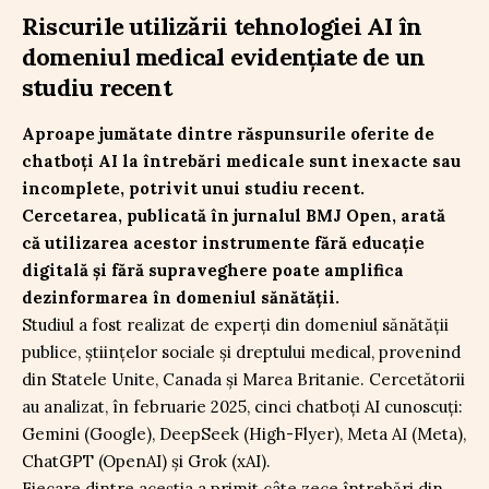
Riscurile utilizării tehnologiei AI în
domeniul medical evidențiate de un
studiu recent
Aproape jumătate dintre răspunsurile oferite de
chatboți AI la întrebări medicale sunt inexacte sau
incomplete, potrivit unui studiu recent.
Cercetarea, publicată în jurnalul BMJ Open, arată
că utilizarea acestor instrumente fără educație
digitală și fără supraveghere poate amplifica
dezinformarea în domeniul sănătății.
Studiul a fost realizat de experți din domeniul sănătății
publice, științelor sociale și dreptului medical, provenind
din Statele Unite, Canada și Marea Britanie. Cercetătorii
au analizat, în februarie 2025, cinci chatboți AI cunoscuți:
Gemini (Google), DeepSeek (High-Flyer), Meta AI (Meta),
ChatGPT (OpenAI) și Grok (xAI).
Fiecare dintre aceștia a primit câte zece întrebări din