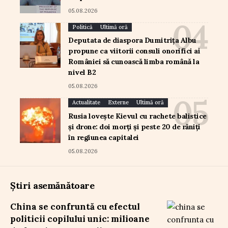
05.08.2026
Politică
Ultimă oră
Deputata de diaspora Dumitrița Albu
propune ca viitorii consuli onorifici ai
României să cunoască limba română la
nivel B2
05.08.2026
Actualitate
Externe
Ultimă oră
Rusia lovește Kievul cu rachete balistice
și drone: doi morți și peste 20 de răniți
în regiunea capitalei
05.08.2026
Știri asemănătoare
China se confruntă cu efectul
politicii copilului unic: milioane