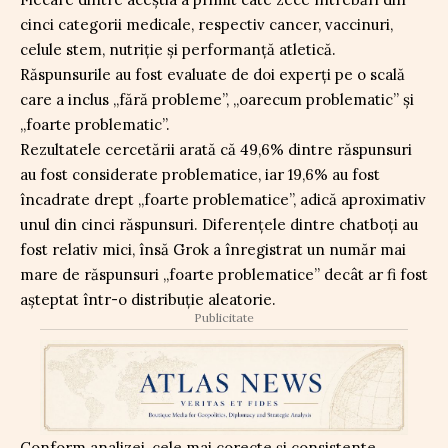
cinci categorii medicale, respectiv cancer, vaccinuri,
celule stem, nutriție și performanță atletică.
Răspunsurile au fost evaluate de doi experți pe o scală
care a inclus „fără probleme”, „oarecum problematic” și
„foarte problematic”.
Rezultatele cercetării arată că 49,6% dintre răspunsuri
au fost considerate problematice, iar 19,6% au fost
încadrate drept „foarte problematice”, adică aproximativ
unul din cinci răspunsuri. Diferențele dintre chatboți au
fost relativ mici, însă Grok a înregistrat un număr mai
mare de răspunsuri „foarte problematice” decât ar fi fost
așteptat într-o distribuție aleatorie.
Publicitate
Conform analizei, cele mai corecte și consistente