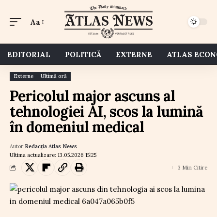
Aa
EDITORIAL
POLITICĂ
EXTERNE
ATLAS ECO
Externe
Ultimă oră
Pericolul major ascuns al
tehnologiei AI, scos la lumină
în domeniul medical
Autor:
Redacția Atlas News
Ultima actualizare: 13.05.2026 15:25
3 Min Citire