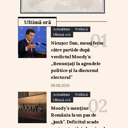
Ultimă oră
Actualitate
Politică
Ultimă oră
Nicușor Dan, mesaj ferm
către partide după
verdictul Moody’s:
„Renunțați la agendele
politice și la discursul
electoral”
08.08.2026
Actualitate
Politică
Ultimă oră
Moody’s menține
România la un pas de
„junk”. Deficitul scade