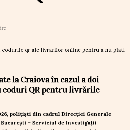
ire
ate la Craiova în cazul a doi
u coduri QR pentru livrările
026, polițiști din cadrul Direcției Generale
 București – Serviciul de Investigații