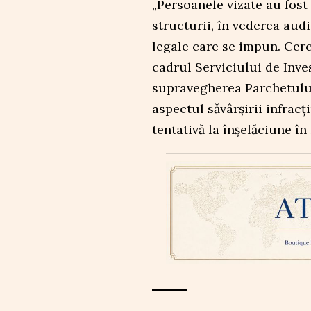
„Persoanele vizate au fost
structurii, în vederea audi
legale care se impun. Cerc
cadrul Serviciului de Inves
supravegherea Parchetului
aspectul săvârșirii infracț
tentativă la înșelăciune în