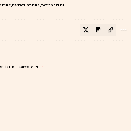
aciune
livrari online
perchezitii
orii sunt marcate cu
*