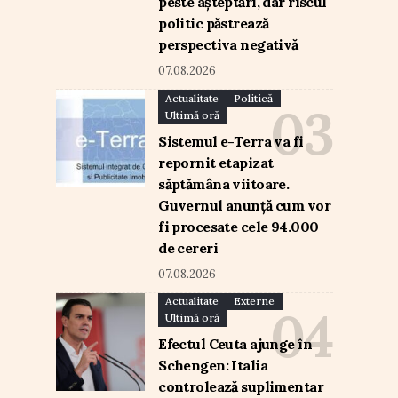
peste așteptări, dar riscul
politic păstrează
perspectiva negativă
07.08.2026
Actualitate
Politică
Ultimă oră
Sistemul e-Terra va fi
repornit etapizat
săptămâna viitoare.
Guvernul anunță cum vor
fi procesate cele 94.000
de cereri
07.08.2026
Actualitate
Externe
Ultimă oră
Efectul Ceuta ajunge în
Schengen: Italia
controlează suplimentar