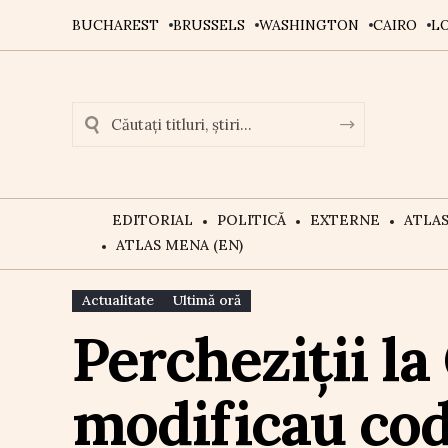
BUCHAREST
BRUSSELS
WASHINGTON
CAIRO
L
EDITORIAL
POLITICĂ
EXTERNE
ATLA
ATLAS MENA (EN)
Actualitate
Ultimă oră
Percheziții la
modificau codu