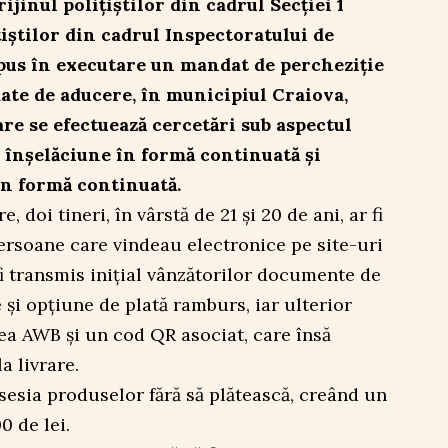
ijinul polițiștilor din cadrul Secției 1
țiștilor din cadrul Inspectoratului de
 pus în executare un mandat de percheziție
ate de aducere, în municipiul Craiova,
re se efectuează cercetări sub aspectul
e înșelăciune în formă continuată și
în formă continuată.
, doi tineri, în vârstă de 21 și 20 de ani, ar fi
persoane care vindeau electronice pe site-uri
fi transmis inițial vânzătorilor documente de
 și opțiune de plată ramburs, iar ulterior
ea AWB și un cod QR asociat, care însă
a livrare.
osesia produselor fără să plătească, creând un
0 de lei.