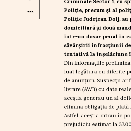
Criminale Sector 1, cu spr
Poliție, precum și al poli
Poliție Județean Dolj, au
domiciliară și două mand
într-un dosar penal în ca
săvârșirii infracțiunii d
tentativă la înșelăciune 
Din informațiile preliminare
luat legătura cu diferite 
de anunțuri. Suspecții ar 
livrare (AWB) cu date reale
aceștia generau un al doil
elimina obligația de plată l
Astfel, aceștia intrau în p
prejudiciu estimat la 37.00